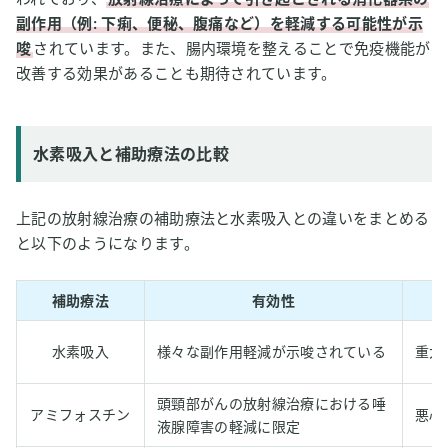
副作用（例: 下痢、便秘、腹痛など）を軽減する可能性が示
唆
されています。また、腸内環境を整えることで免疫機能が
改善する効果があることも期待されています。
水素吸入と補助療法の比較
上記の放射線治療の補助療法と水素吸入との違いをまとめる
と以下のようになります。
補助療法
有効性
水素吸入
様々な副作用軽減が示唆されている
重大
頭頸部がんの放射線治療における唾
アミフォスチン
悪心
液腺障害の軽減に限定