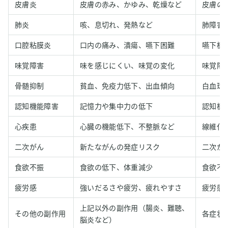
皮膚炎
皮膚の赤み、かゆみ、乾燥など
皮膚の
肺炎
咳、息切れ、発熱など
肺障害
口腔粘膜炎
口内の痛み、潰瘍、嚥下困難
嚥下機
味覚障害
味を感じにくい、味覚の変化
味覚障
骨髄抑制
貧血、免疫力低下、出血傾向
白血球
認知機能障害
記憶力や集中力の低下
認知機
心疾患
心臓の機能低下、不整脈など
線維化
二次がん
新たながんの発症リスク
二次が
食欲不振
食欲の低下、体重減少
食欲不
疲労感
強いだるさや疲労、疲れやすさ
疲労感
上記以外の副作用（腸炎、難聴、
その他の副作用
各症状
脳炎など）