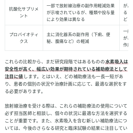
一部で放射線治療の副作用軽減効果
がん
抗酸化サプリメ
が示唆されているが、種類や投与量
るリ
ント
により効果は異なる
ど
一般
プロバイオティ
主に消化器系の副作用（下痢、便
が、
クス
秘、腹痛など）の軽減
作用
これらの比較から、まだ研究段階ではあるものの
水素吸入は
安全性が高く、幅広い効果が期待されている補助療法として
注目に値
します。とはいえ、どの補助療法も一長一短があ
り、患者の個別の状況や治療計画に応じて、最適な選択をす
る必要があります。
放射線治療を受ける際は、これらの補助療法の使用について
必ず担当医師と相談し、個々の状況に最適な方法を選択する
ことが重要です。また、水素吸入を含む新しい補助療法につ
いては、今後のさらなる研究と臨床試験の結果に注目してい