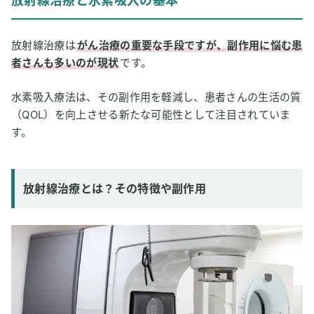
放射線治療と水素吸入の基本
3
放射線治療と水素吸入に対する専門家の意見
4
放射線治療は
水素吸入は副作用がなく安全なのか
がん治療の重要な手段ですが、副作用に悩む患
者さんも多いのが現状
です。
5
水素吸入と他の放射線治療の補助療法の比較
水素吸入療法は、その副作用を軽減し、患者さんの生活の質
6
後悔しない水素吸入器の選び方
（QOL）を向上させる新たな可能性として注目されていま
7
放射線治療中に水素吸入を使う際のポイント
す。
8
水素吸入と放射線治療の体験談
9
放射線治療と水素吸入のよくある質問
放射線治療とは？その特徴や副作用
10
まとめ：放射線治療の補助治療として注目される水素吸
入