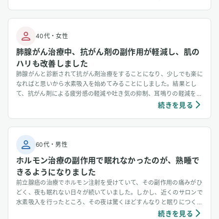
40代
・
女性
肺腺がん治療中、抗がん剤の副作用が軽減し、肌の
ハリも改善しました
肺腺がんと診断されて抗がん剤治療をすることになり、少しでも楽に
なればと思いから水素吸入を始めてみることにしました。結果とし
て、抗がん剤による疲労感の軽減や吐き気の抑制、耳鳴りの軽減を実
感し、抜け毛が想定よりも早く治ってきています。また、抗がん剤の
続きを見る
副作用以外にも肌のハリ改善やシミが薄くなっているという嬉しい副
次効果も感じています。 「肺腺がん闘病中に水素吸入で抗がん剤の
副作用が軽減」から抜粋
60代
・
男性
ホルモン治療の副作用で眠れなかったのが、熟睡で
きるようになりました
前立腺癌の治療でホルモン注射を受けていて、その副作用の痛みがひ
どく、夜も眠れない日々が続いていました。しかし、近くのサロンで
水素吸入を行ったところ、その夜は驚くほどすんなりと眠りにつくこ
とができ、朝まで熟睡することができました。ホルモン治療の副作用
続きを見る