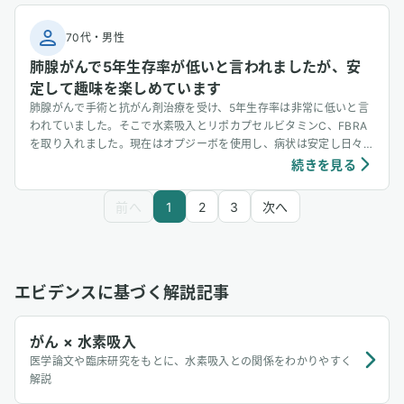
70代
・
男性
肺腺がんで5年生存率が低いと言われましたが、安
定して趣味を楽しめています
肺腺がんで手術と抗がん剤治療を受け、5年生存率は非常に低いと言
われていました。そこで水素吸入とリポカプセルビタミンC、FBRA
を取り入れました。現在はオプジーボを使用し、病状は安定し日々旅
行などの趣味を楽しんでいます。
続きを見る
前へ
1
2
3
次へ
エビデンスに基づく解説記事
がん × 水素吸入
医学論文や臨床研究をもとに、水素吸入との関係をわかりやすく
解説