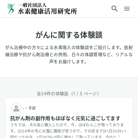
がん
に関する体験談
がん治療中の方々による水素吸入の体験談をご紹介します。放射
線治療や抗がん剤治療との併用、日々の体調管理など、リアルな
声をお届けします。
全
24
件の体験談（1 /
3
ページ）
-
・
不詳
抗がん剤の副作用もほぼなく元気に過ごしてます
うちでは、犬の為に購入したので、今、ほぼわんこが吸っておりま
す。2024年の冬にお腹に腫瘍が見つかり、その前までは1日30分×1
回だったのを、1日30分×3回に増やして吸っています。今のとこ