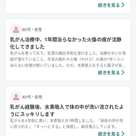
なんと、がん細胞が全て消滅していたとのことです。手術後は転移が
続きを見る
ほぼないのでステージ2と言われていましたが、ステージ0になりま
した。ドクターも今まで1例しかないと言っておりました。私は水素
吸入のおかげだと思っています。本当にありがとうございました。
60代
・
女性
乳がん治療中、1年間治らなかった火傷の痕が沈静
化してきました
乳がんを患っており、乳房の摘出手術も受けました。治療のせいか免
疫が落ちていること、手足の痺れや火傷（やけど）の痕が1年くらい
治らない状態が続いていました。ただ、水素吸入をすると調子が良
く、1年くらい治らなかった火傷の痕が沈静化してきました。 ユーザ
続きを見る
ーさんからご提供いただいた水素吸入を開始して1ヶ月ほどの火傷の
痕の変化 追記（2025/12/31）：12月の検査にて、正常値に戻られた
とのことです。その後お仕事も精力的に取り組んでおられるとのご報
告をいただきました。
40代
・
女性
乳がん経験後、水素吸入で体の中が洗い流されたよ
うにスッキリします
乳がんを4年前に患い、水素吸入を1時間しました。「身体の中が洗
い流された」「すっ〜とする」と体感し、毎月吸入しています。
続きを見る