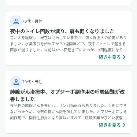
に苦しむ他の患者さんにも、私の経験が少しでも参考になればと思い
ます。
70代
・
男性
夜中のトイレ回数が減り、肩も軽くなりました
胃がんを経験し、現在は完治していますが、前立腺肥大の傾向があり
ました。水素吸引を始めてから3週間ほどで、夜中にトイレで起きる
回数が減りました。以前は4～5回起きていたのが、3回程度になり、
ずっとよく眠れるようになりました。排尿時の時間も短くなってきた
続きを見る
ように感じます。また、肩こりもあったのですが、水素吸引を始めて
から以前よりも肩が軽くなってきているようです。
70代
・
男性
肺腺がん治療中、オプジーボ副作用の呼吸困難が改
善しました
多発性の肺腺がんを発症し、リンパ節転移もありました。手術はでき
なかったため、複数の抗がん剤を試していました。オプジーボによる
副作用で、間質性肺炎となり声はかすれて、呼吸困難がひどい状態で
した。そこで水素吸入を取り入れたところ、明らかに肺機能が改善し
続きを見る
呼吸が楽になりました。（ビタミンCも併用） （宮川路子著『最強
の水素術』p.324-326より簡略化し掲載）