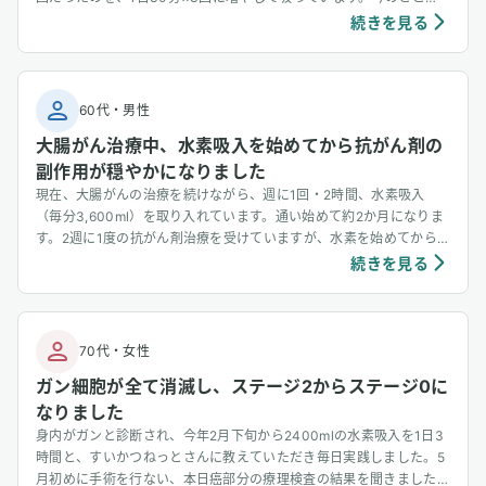
ろ、抗がん剤の副作用もほぼなく元気に過ごしてます。もっともっと
続きを見る
わんちゃんの間でも水素吸入が当たり前のことのように広がるといい
なと思っています！ ユーザーさんからいただいたワンちゃんが水素
吸入をしている様子
60代
・
男性
大腸がん治療中、水素吸入を始めてから抗がん剤の
副作用が穏やかになりました
現在、大腸がんの治療を続けながら、週に1回・2時間、水素吸入
（毎分3,600ml）を取り入れています。通い始めて約2か月になりま
す。2週に1度の抗がん剤治療を受けていますが、水素を始めてから
副作用が驚くほど穏やかになりました。以前は投薬後の倦怠感や吐き
続きを見る
気がつらかったのですが、今ではほとんど感じることがなく、日常生
活も普段通りに送れています。また、水素を吸うと体も心も軽くなる
ようで、治療を前向きに続けられています。 追記(2025/12/31）：
12月25日の検査では、これまで血液検査で表示されていた L（低
70代
・
女性
値）やH（高値）の項目がなくなり、すべて正常範囲との説明を受け
ガン細胞が全て消滅し、ステージ2からステージ0に
ら多様です。また、以前は転移の可能性についても話がありまして余
なりました
命が6か月～1年で個人差があると言われていたにも関わらず、今回
のCT検査では新たに気になる所見は見られず、石化したような痕跡
身内がガンと診断され、今年2月下旬から2400mlの水素吸入を1日3
が確認されたのみとのことでした。
時間と、すいかつねっとさんに教えていただき毎日実践しました。5
月初めに手術を行ない、本日癌部分の療理検査の結果を聞きました。