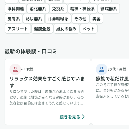
眼科関連
消化器系
免疫系
精神・神経系
循環器系
皮膚系
泌尿器系
耳鼻咽喉系
その他
美容
アスリート
健康全般
男女の悩み
ペット
最新の体験談・口コミ
-
・
女性
30代
・
男性
リラックス効果をすごく感じていま
家族で私だけ風
す
この冬に子供が風邪
に。自分もかかるか
サロンで受けた際は、瞑想が心地よく深まる感
素吸入をしているお
覚や、直後に肌艶が良くなる実感があり、私の
事看病できました。
美容健康目的には良さそうだと感じています。
ています。笑
個人の感想ではありますが、吸入中は、脳波が
アルファ波やシータ波になりやすく、深くリラ
続きを見る
ックスできるように感じていて、ニキビなどの
肌荒れや傷もきれいに治りやすく感じていま