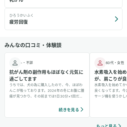
ひろうかいふく
疲労回復
みんなの口コミ・体験談
-
・
不詳
60代
・
女性
抗がん剤の副作用もほぼなく元気に
水素吸入を始め
過ごしてます
が、肩こりが良
うちでは、犬の為に購入したので、今、ほぼわ
水素吸入を始めてか
んこが吸っております。2024年の冬にお腹に腫
良くなってます。今
瘍が見つかり、その前までは1日30分×1回だっ
サージ機を使うかし
たのを、1日30分×3回に増やして吸っていま
すが、気がついたら
す。今のところ、抗がん剤の副作用もほぼなく
ました。それが水素
続きを見る
元気に過ごしてます。もっともっとわんちゃん
ませんが、明らかに
の間でも水素吸入が当たり前のことのように広
がるといいなと思っています！ ユーザーさんか
もっと見る