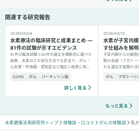
らいただいたワンちゃんが水素吸入をしている
様子
関連する研究報告
2026/05/04
2026/04/10
水素療法の臨床研究と成果まとめ —
水素が子宮内膜
81件の試験が示すエビデンス
す仕組みを解明
81件の臨床試験と64件の論文を横断的に調べた
子宮内膜がんの細胞
結果、水素はどの投与方法でも安全で、がん・
胞の自滅（アポトー
心血管・呼吸器・認知症など幅広い疾患に有望
わる遺伝子経路の活
な結果を示した。
的解析で突き止めた
COPD
がん
パーキンソン病
がん
アポトーシ
詳しく見る
もっと見る
水素健康活用研究所トップ
体験談・口コミ
がんの体験談
乳