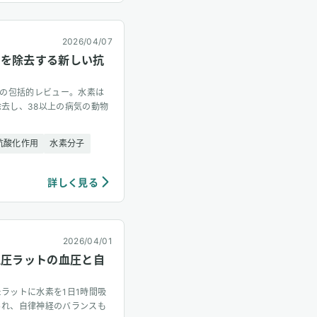
2026/04/07
けを除去する新しい抗
る初の包括的レビュー。水素は
去し、38以上の病気の動物
抗酸化作用
水素分子
詳しく見る
2026/04/01
血圧ラットの血圧と自
ラットに水素を1日1時間吸
られ、自律神経のバランスも