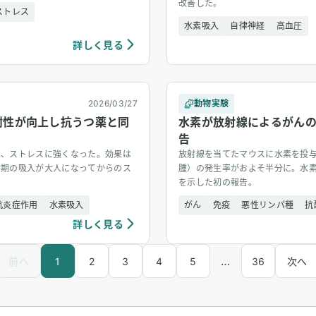
改善した。
ストレス
水素吸入
自律神経
高血圧
詳しく見る
2026/03/27
動物実験
耐性が向上し抗うつ薬と同
水素が放射線によるがん
告
は、ストレスに強くなった。効果は
放射線を当てたマウスに水素を投
時期の吸入が大人になってからのス
腫）の発生率がおよそ半分に。水
を示した初の報告。
抗炎症作用
水素吸入
がん
免疫
悪性リンパ種
抗
詳しく見る
…
前へ
1
2
3
4
5
36
次へ