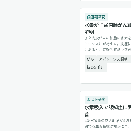
基礎研究
水素が子宮内膜がん
解明
子宮内膜がんの細胞に水素
トーシス）が増えた。炎症
にあると、網羅的解析で突
がん
アポトーシス調整
抗炎症作用
ヒト研究
水素吸入で認知症に
善
40〜70歳の成人51名が4
関わる血液指標が複数改善