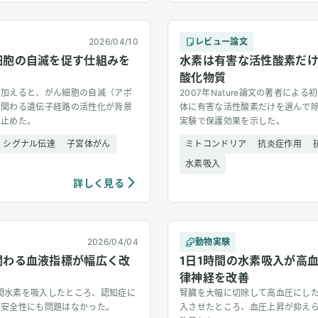
2026/04/10
レビュー論文
細胞の自滅を促す仕組みを
水素は有害な活性酸素だ
酸化物質
を加えると、がん細胞の自滅（アポ
2007年Nature論文の著者によ
に関わる遺伝子経路の活性化が背景
体に有害な活性酸素だけを選んで除
き止めた。
実験で保護効果を示した。
シグナル伝達
子宮体がん
ミトコンドリア
抗炎症作用
水素吸入
詳しく見る
2026/04/04
動物実験
関わる血液指標が幅広く改
1日1時間の水素吸入が高
律神経を改善
週間水素を吸入したところ、認知症に
腎臓を大幅に切除して高血圧にした
。安全性にも問題はなかった。
入させたところ、血圧上昇が抑え