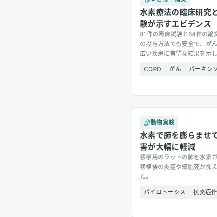
水素療法の臨床研究と
験が示すエビデンス
81件の臨床試験と64件の
の投与方法でも安全で、が
広い疾患に有望な結果を示
COPD
がん
パーキン
動物実験
水素で肺を膨らませ
害が大幅に軽減
移植用のラットの肺を水素
移植後の炎症や細胞死が抑
た。
パイロトーシス
抗炎症