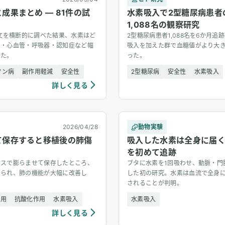
成果まとめ — 81件の試
水素吸入で2型糖尿病患者
1,088名の観察研究
論文を横断的に調べた結果、水素はど
2型糖尿病患者1,088名を6か月
ん・心血管・呼吸器・認知症など幅
吸入を加えた群で血糖値がより大
した。
った。
ソン病
副作用軽減
安全性
2型糖尿病
安全性
水素吸入
詳しく見る
2026/04/28
動物実験
て保存すると移植後の肺傷
吸入した水素は全身に届
を初めて追跡
ガスで膨らませて保存したところ、
ブタに水素を1回吸わせ、動脈・門
えられ、肺の機能が大幅に改善し
した初の研究。水素は血流で全身
されることが判明。
作用
抗酸化作用
水素吸入
水素吸入
詳しく見る