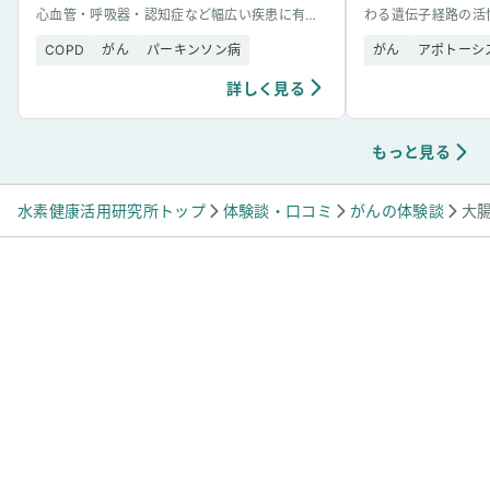
心血管・呼吸器・認知症など幅広い疾患に有望
わる遺伝子経路の活
な結果を示した。
的解析で突き止めた
COPD
がん
パーキンソン病
がん
アポトーシ
詳しく見る
もっと見る
水素健康活用研究所トップ
体験談・口コミ
がんの体験談
大