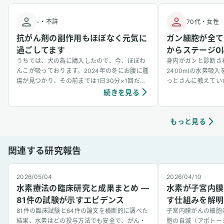
-
・
不詳
70代
・
女性
抗がん剤の副作用もほぼなく元気に
ガン細胞が全て
過ごしてます
からステージ0
うちでは、犬の為に購入したので、今、ほぼわ
身内がガンと診断さ
んこが吸っております。2024年の冬にお腹に腫
2400mlの水素吸
瘍が見つかり、その前までは1日30分×1回だっ
っとさんに教えてい
たのを、1日30分×3回に増やして吸っていま
5月初めに手術を行
続きを見る
す。今のところ、抗がん剤の副作用もほぼなく
査の結果を聞きまし
元気に過ごしてます。もっともっとわんちゃん
て消滅していたとの
の間でも水素吸入が当たり前のことのように広
ほぼないのでステー
もっと見る
がるといいなと思っています！ ユーザーさんか
が、ステージ0にな
らいただいたワンちゃんが水素吸入をしている
で1例しかないと言
関連する研究報告
様子
入のおかげだと思っ
うございました。
2026/05/04
2026/04/10
水素療法の臨床研究と成果まとめ —
水素が子宮内膜
81件の試験が示すエビデンス
す仕組みを解明
81件の臨床試験と64件の論文を横断的に調べた
子宮内膜がんの細胞
結果、水素はどの投与方法でも安全で、がん・
胞の自滅（アポトー