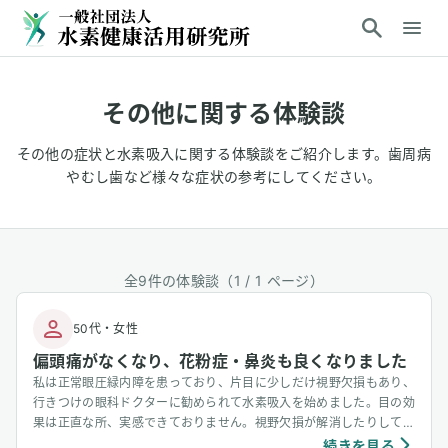
その他
に関する体験談
その他の症状と水素吸入に関する体験談をご紹介します。歯周病
やむし歯など様々な症状の参考にしてください。
全
9
件の体験談（1 /
1
ページ）
50代
・
女性
偏頭痛がなくなり、花粉症・鼻炎も良くなりました
私は正常眼圧緑内障を患っており、片目に少しだけ視野欠損もあり、
行きつけの眼科ドクターに勧められて水素吸入を始めました。目の効
果は正直な所、実感できておりません。視野欠損が解消したりしてい
るわけではないので。ただ、そのほかの面では色々と変化を感じてい
続きを見る