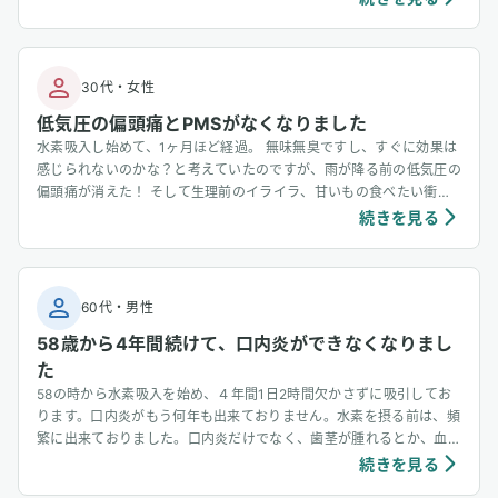
ます。⚫︎偏頭痛がなくなりました。頭痛で目が覚め、鎮痛剤が手放せ
なかったのに今は必要ありません。⚫︎花粉症、鼻炎がよくなりまし
た。点鼻薬が手放せなかったのに今はほとんど必要ありません。⚫︎身
体が柔らかくなりました。前屈で床に手がべったりつくようになりま
30代
・
女性
した。⚫︎ケガの治りが早かったです。全治2ケ月の大怪我(10針)をし
低気圧の偏頭痛とPMSがなくなりました
たのですが、1ケ月で治りました。⚫︎寒い時期は足先や手先が冷え冷
水素吸入し始めて、1ヶ月ほど経過。 無味無臭ですし、すぐに効果は
えで、電気毛布が必要でしたが、必要なくなりました。
感じられないのかな？と考えていたのですが、雨が降る前の低気圧の
偏頭痛が消えた！ そして生理前のイライラ、甘いもの食べたい衝
動、むくみなどPMSも嘘みたいになくなってびっくりしてる。
続きを見る
60代
・
男性
58歳から4年間続けて、口内炎ができなくなりまし
た
58の時から水素吸入を始め、４年間1日2時間欠かさずに吸引してお
ります。口内炎がもう何年も出来ておりません。水素を摂る前は、頻
繁に出来ておりました。口内炎だけでなく、歯茎が腫れるとか、血が
出てるとかも、全く無くなりました。たまに物を食べている時に、く
続きを見る
ちびるとかを誤って噛んでしまう時があります。その後、噛んだ所が