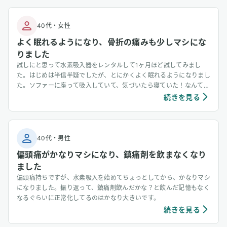
口内炎に発展すると思いますが、それが水素を吸引していると、口内
炎に発展しない事も分かりました。
40代
・
女性
よく眠れるようになり、骨折の痛みも少しマシにな
りました
試しにと思って水素吸入器をレンタルして1ヶ月ほど試してみまし
た。はじめは半信半疑でしたが、とにかくよく眠れるようになりまし
た。ソファーに座って吸入していて、気づいたら寝ていた！なんてこ
ともザラです。しかも熟睡している。水素吸入を始める前に骨折をし
続きを見る
ていてズキズキと毎日疼いていましたが、水素吸入を始めてから少し
マシになった気がします。
40代
・
男性
偏頭痛がかなりマシになり、鎮痛剤を飲まなくなり
ました
偏頭痛持ちですが、水素吸入を始めてちょっとしてから、かなりマシ
になりました。振り返って、鎮痛剤飲んだかな？と飲んだ記憶もなく
なるぐらいに正常化してるのはかなり大きいです。
続きを見る