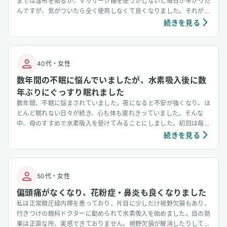
までは湿布を貼るか、マッサージ機を使うかしないと毎日が辛かった
んですが、気がついたら全く使用しなくて良くなりました。それが水
素と繋がってるのかは分かりませんが、明らかに肩こりは良くなりま
続きを見る
した。
40代
・
女性
数年間の不眠に悩んでいましたが、水素吸入後に数
年ぶりにぐっすり眠れました
数年間、不眠に悩まされていました。夜になると不安が強くなり、ほ
とんど眠れない日々が続き、心も体も疲れきっていました。そんな
中、母のすすめで水素吸入を受けてみることにしました。初回は毎分
2,400mlで2時間。吸入しているうちに体が少しずつゆるみ、いつの
続きを見る
間にか眠気を感じるほど心地よく過ごせました。そして3日後、毎分
3,600mlで2時間の吸入を受けたところ、数年ぶりに不安を感じず、
ぐっすりと眠れるようになりました。今では毎朝、自然とすっきり目
覚められるようになり、本当に驚いています。
50代
・
女性
偏頭痛がなくなり、花粉症・鼻炎も良くなりました
私は正常眼圧緑内障を患っており、片目に少しだけ視野欠損もあり、
行きつけの眼科ドクターに勧められて水素吸入を始めました。目の効
果は正直な所、実感できておりません。視野欠損が解消したりしてい