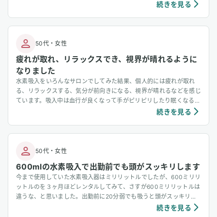
かかるような違和感があった指や首の関節が、しなやかに動くように
続きを見る
なったのです。さらに驚いたのは、痛みやかゆみが早い段階で軽減さ
れたこと。「炎症が引いていく」という体感を、明確に感じました。
私は糖尿病の体質改善にも取り組んでおり、AGEs（終末糖化産物）
の排出を目的にカルノシンとNMNのサプリメントを併用していま
50代
・
女性
す。すると、定期的に測定していた血糖値とヘモグロビンA1cが正常
疲れが取れ、リラックスでき、視界が晴れるように
値に戻りました。これは、水素の抗酸化・抗糖化作用がサポートして
なりました
くれていると確信しています。おまけのような変化かもしれません
が、髪の毛のハリや濃さも、明らかに変わりはじめました。年齢とと
水素吸入をいろんなサロンでしてみた結果、個人的には疲れが取れ
もにあきらめていた部分にも、可能性を感じています。水素吸入は、
る、リラックスする、気分が前向きになる、視界が晴れるなどを感じ
単なる“リラックス”では終わらない。体の中から修復と再起動が始ま
ています。吸入中は血行が良くなって手がピリピリしたり眠くなる時
る、まさに“細胞ケア”の時間だと実感しています。
もあります。水素は効果を感じないという人もいるけれど、個人的に
続きを見る
は疲れた時に吸うと実感しやすいです。
50代
・
女性
600mlの水素吸入で出勤前でも頭がスッキリします
今まで使用していた水素吸入器はミリリットルでしたが、600ミリリ
ットルのを３ヶ月ほどレンタルしてみて、さすが600ミリリットルは
違うな、と思いました。出勤前に20分弱でも吸うと頭がスッキリす
る体感がありました。
続きを見る