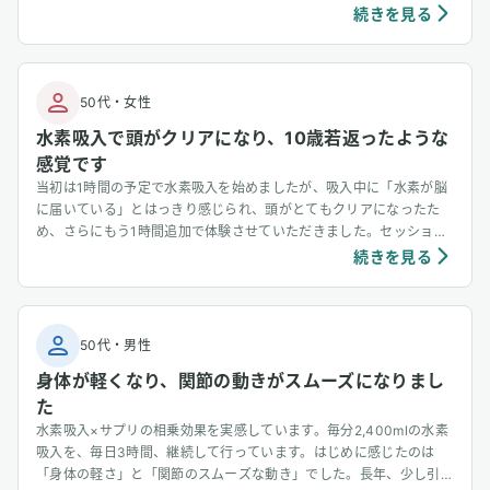
まり気づかない鈍感タイプなのですが、使い始めた頃は、目の下のた
続きを見る
るみが使用した時としない時では明らかに違うことにびっくりしまし
た。現在74歳ですが、夜中にトイレに起きるということはありませ
ん。因みに、トイレに何回か起きるという友人に器械を貸してあげた
ところ、使用しなかった日は起きたけど、使用した日は起きずに朝ま
50代
・
女性
でぐっすりだったそうです。「どうしてそんなに元気なの？」と仲間
水素吸入で頭がクリアになり、10歳若返ったような
からよく聞かれます。確かに、飛行機やレンタカーを使いひとり旅を
感覚です
楽しんでいるし、小さな庭で野菜や花育てを楽しんでいるし、高速を
飛ばして娘家族のサポートに行くしで、体も気持ちも元気な今に感謝
当初は1時間の予定で水素吸入を始めましたが、吸入中に「水素が脳
です。吸入のことはこれまで特に仲間に話さずきたのですが、話した
に届いている」とはっきり感じられ、頭がとてもクリアになったた
ところ「わかった。元気なのは水素を吸ってたからなんだね」と言わ
め、さらにもう1時間追加で体験させていただきました。セッション
れました。器械を貸してあげたところ、・ゆるかったり便秘だったり
後は、首と頭が軽くなり、帰り道では「足取りが軽い」と気づくほ
続きを見る
したお腹具合が安定した・芯から冷えきって、夜中お湯で脚を温めて
ど、身体全体がスッと整った感覚がありました。まるで10歳ほど若
も眠れなかった旦那さまが死んだように眠れるようになった(器械か
返ったような、軽やかな心と身体に感謝しています。
いました)など。「1家に1台水素吸入器」の時代ですよね。
50代
・
男性
身体が軽くなり、関節の動きがスムーズになりまし
た
水素吸入×サプリの相乗効果を実感しています。毎分2,400mlの水素
吸入を、毎日3時間、継続して行っています。はじめに感じたのは
「身体の軽さ」と「関節のスムーズな動き」でした。長年、少し引っ