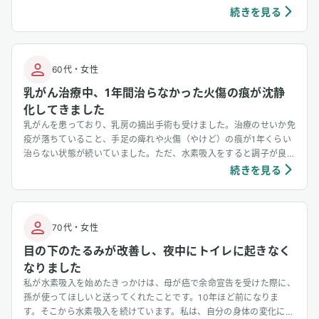
るわけではないので。ただ、そのほかの面では色々と変化を感じてい
続きを見る
ます。⚫︎偏頭痛がなくなりました。頭痛で目が覚め、鎮痛剤が手放せ
なかったのに今は必要ありません。⚫︎花粉症、鼻炎がよくなりまし
た。点鼻薬が手放せなかったのに今はほとんど必要ありません。⚫︎身
体が柔らかくなりました。前屈で床に手がべったりつくようになりま
60代
・
女性
した。⚫︎ケガの治りが早かったです。全治2ケ月の大怪我(10針)をし
乳がん治療中、1年間治らなかった火傷の痕が沈静
たのですが、1ケ月で治りました。⚫︎寒い時期は足先や手先が冷え冷
化してきました
えで、電気毛布が必要でしたが、必要なくなりました。
乳がんを患っており、乳房の摘出手術も受けました。治療のせいか免
疫が落ちていること、手足の痺れや火傷（やけど）の痕が1年くらい
治らない状態が続いていました。ただ、水素吸入をすると調子が良
く、1年くらい治らなかった火傷の痕が沈静化してきました。 ユーザ
続きを見る
ーさんからご提供いただいた水素吸入を開始して1ヶ月ほどの火傷の
痕の変化 追記（2025/12/31）：12月の検査にて、正常値に戻られた
とのことです。その後お仕事も精力的に取り組んでおられるとのご報
告をいただきました。
70代
・
女性
目の下のたるみが改善し、夜中にトイレに起きなく
なりました
私が水素吸入を始めたきっかけは、母が癌で余命宣告を受けた際に、
孫が使ってほしいと送ってくれたことです。10年ほど前になりま
す。そこから水素吸入を続けています。私は、自分の身体の変化にあ