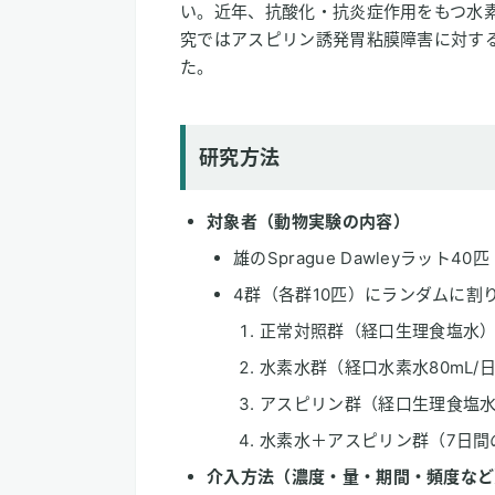
い。近年、抗酸化・抗炎症作用をもつ水
究ではアスピリン誘発胃粘膜障害に対す
た。
研究方法
対象者（動物実験の内容）
雄のSprague Dawleyラット40
4群（各群10匹）にランダムに割
正常対照群（経口生理食塩水
水素水群（経口水素水80mL/
アスピリン群（経口生理食塩水後
水素水＋アスピリン群（7日間の
介入方法（濃度・量・期間・頻度など