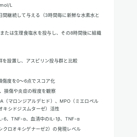
ol/L
を7日間継続して与える（3時間毎に新鮮な水素水と
g）または生理食塩水を投与し、その8時間後に組織
群を設置し、アスピリン投与群と比較
損傷度を0～6点でスコア化
し、損傷や炎症の程度を観察
A（マロンジアルデヒド）、MPO（ミエロペル
ーオキシドジスムターゼ）活性
、TNF-α、血清中のIL-1β、TNF-α
（シクロオキシゲナーゼ2）の発現レベル