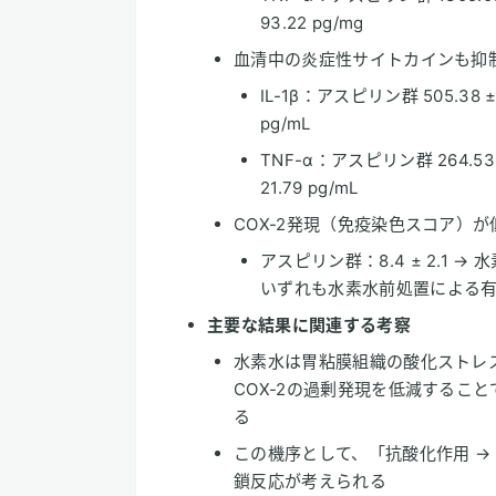
93.22 pg/mg
血清中の炎症性サイトカインも抑
IL-1β：アスピリン群 505.38 ± 
pg/mL
TNF-α：アスピリン群 264.53 ±
21.79 pg/mL
COX-2発現（免疫染色スコア）が
アスピリン群：8.4 ± 2.1 → 水
いずれも水素水前処置による
主要な結果に関連する考察
水素水は胃粘膜組織の酸化ストレ
COX-2の過剰発現を低減するこ
る
この機序として、「抗酸化作用 →
鎖反応が考えられる