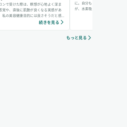
に。自分もかかるかなと思ってい
ロンで受けた際は、瞑想が心地よく深ま
が、水素吸入をしているおかげか
感覚や、直後に肌艶が良くなる実感があ
からず、無事看病できました。そ
、私の美容健康目的には良さそうだと感
も水素吸入しています。笑
ています。個人の感想ではありますが、吸
続きを見る
続き
中は、脳波がアルファ波やシータ波にな
やすく、深くリラックスできるように感
もっと見る
ていて、ニキビなどの肌荒れや傷もきれい
治りやすく感じています。