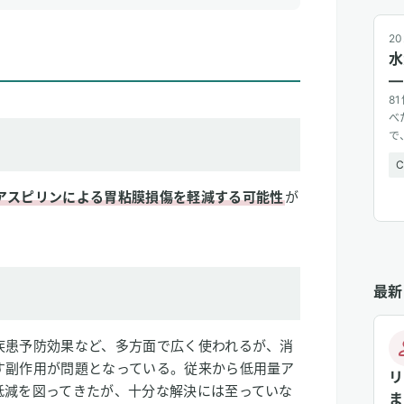
20
水
—
8
べ
で
広
アスピリンによる胃粘膜損傷を軽減する可能性
が
最新
疾患予防効果など、多方面で広く使われるが、消
す副作用が問題となっている。従来から低用量ア
リ
低減を図ってきたが、十分な解決には至っていな
ま