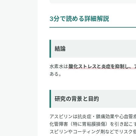
1
3分で読める詳細解説
3分で読める詳細解説
結論
研究の背景と目的
研究方法
研究結果
結論
論文情報
水素水は
酸化ストレスと炎症を抑制し、
2
専門家のコメント
ある。
研究の背景と目的
アスピリンは抗炎症・鎮痛効果や心血管
化管障害（特に胃粘膜損傷）を引き起こ
スピリンやコーティング剤などでリスク