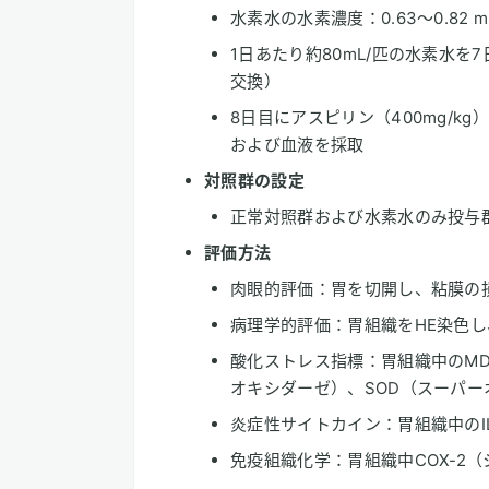
水素水の水素濃度：0.63～0.82 mm
1日あたり約80mL/匹の水素水
交換）
8日目にアスピリン（400mg/k
および血液を採取
対照群の設定
正常対照群および水素水のみ投与
評価方法
肉眼的評価：胃を切開し、粘膜の
病理学的評価：胃組織をHE染色
酸化ストレス指標：胃組織中のMD
オキシダーゼ）、SOD（スーパ
炎症性サイトカイン：胃組織中のIL-6
免疫組織化学：胃組織中COX-2