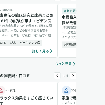
26/05/04
ヒト研究
2
素療法の臨床研究と成果まとめ
水素吸入で2型糖尿病患
 81件の試験が示すエビデンス
値が改善 — 1,088名の
1件の臨床試験と64件の論文を横断的に調
2型糖尿病患者1,088名を6か月
た結果、水素はどの投与方法でも安全
果、通常治療に水素吸入を加えた
、がん・心血管・呼吸器・認知症など幅
値がより大きく改善し、副作用も
い疾患に有望な結果を示した。
た。
COPD
がん
パーキンソン病
2型糖尿病
安全性
詳しく見る
詳し
もっと見る
の体験談・口コミ
1
/
5
-
・
女性
30代
・
男性
ラックス効果をすごく感じてい
家族で私だけ風邪をひか
す
この冬に子供が風邪をひき、その