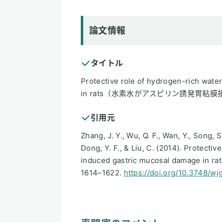
論文情報
タイトル
Protective role of hydrogen-rich wate
in rats（水素水がアスピリン誘発胃粘
引用元
Zhang, J. Y., Wu, Q. F., Wan, Y., Song, S.
Dong, Y. F., & Liu, C. (2014). Protecti
induced gastric mucosal damage in ra
1614–1622.
https://doi.org/10.3748/wjg