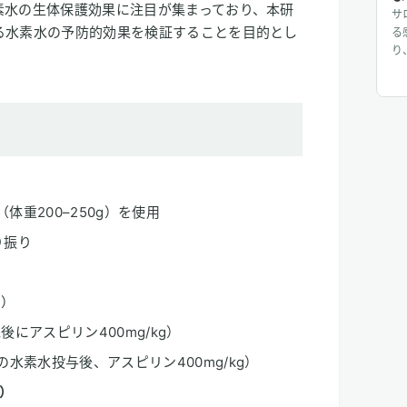
素水の生体保護効果に注目が集まっており、本研
サ
る水素水の予防的効果を検証することを目的とし
る
り
じ
入
り
じ
に
匹（体重200–250g）を使用
り振り
）
日）
にアスピリン400mg/kg）
水素水投与後、アスピリン400mg/kg）
）