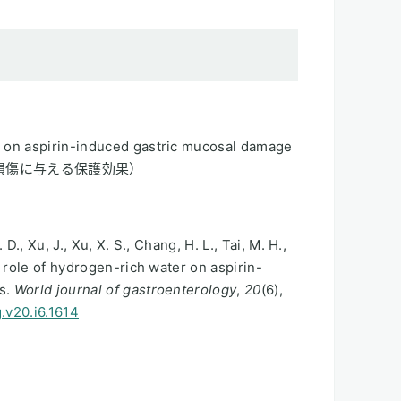
r on aspirin-induced gastric mucosal damage
膜損傷に与える保護効果）
 D., Xu, J., Xu, X. S., Chang, H. L., Tai, M. H.,
ve role of hydrogen-rich water on aspirin-
ts.
World journal of gastroenterology
,
20
(6),
.v20.i6.1614