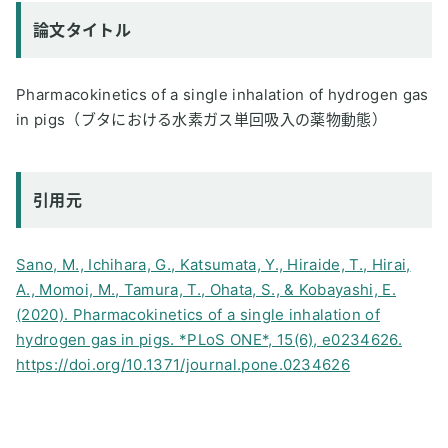
論文タイトル
Pharmacokinetics of a single inhalation of hydrogen gas
in pigs（ブタにおける水素ガス単回吸入の薬物動態）
引用元
Sano, M., Ichihara, G., Katsumata, Y., Hiraide, T., Hirai,
A., Momoi, M., Tamura, T., Ohata, S., & Kobayashi, E.
(2020). Pharmacokinetics of a single inhalation of
hydrogen gas in pigs. *PLoS ONE*, 15(6), e0234626.
https://doi.org/10.1371/journal.pone.0234626