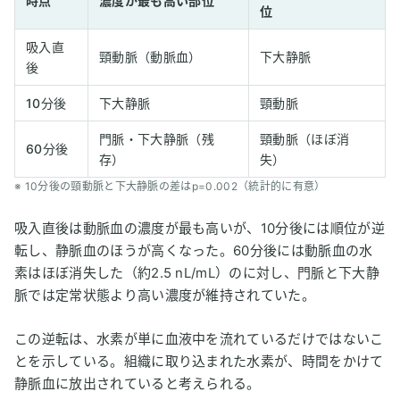
時点
濃度が最も高い部位
位
吸入直
頸動脈（動脈血）
下大静脈
後
10分後
下大静脈
頸動脈
門脈・下大静脈（残
頸動脈（ほぼ消
60分後
存）
失）
※ 10分後の頸動脈と下大静脈の差はp=0.002（統計的に有意）
吸入直後は動脈血の濃度が最も高いが、10分後には順位が逆
転し、静脈血のほうが高くなった。60分後には動脈血の水
素はほぼ消失した（約2.5 nL/mL）のに対し、門脈と下大静
脈では定常状態より高い濃度が維持されていた。
この逆転は、水素が単に血液中を流れているだけではないこ
とを示している。組織に取り込まれた水素が、時間をかけて
静脈血に放出されていると考えられる。