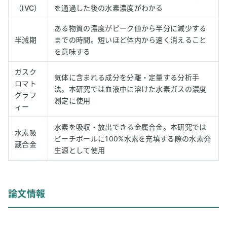
（IVC）
を通過した後の水素濃度がわかる
ある物質の濃度がピーク値から半分に減少する
半減期
までの時間。短いほど体内から速く消えること
を意味する
ガスク
気体に含まれる成分を分離・定量する分析手
ロマト
法。本研究では血液中に溶けた水素ガスの濃度
グラフ
測定に使用
ィー
水素を吸収・放出できる金属合金。本研究では
水素吸
ビーチボールに100%水素を充填する際の水素発
蔵合金
生源として使用
論文情報