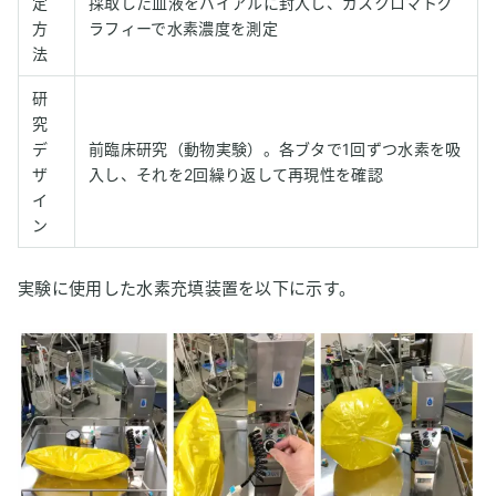
定
採取した血液をバイアルに封入し、ガスクロマトグ
方
ラフィーで水素濃度を測定
法
研
究
デ
前臨床研究（動物実験）。各ブタで1回ずつ水素を吸
ザ
入し、それを2回繰り返して再現性を確認
イ
ン
実験に使用した水素充填装置を以下に示す。