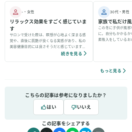
-
・
女性
30代
・
男性
リラックス効果をすごく感じていま
家族で私だけ風
す
この冬に子供が風邪
に。自分もかかるか
サロンで受けた際は、瞑想が心地よく深まる感
素吸入をしているお
覚や、直後に肌艶が良くなる実感があり、私の
事看病できました。
美容健康目的には良さそうだと感じています。
ています。笑
個人の感想ではありますが、吸入中は、脳波が
続きを見る
アルファ波やシータ波になりやすく、深くリラ
ックスできるように感じていて、ニキビなどの
肌荒れや傷もきれいに治りやすく感じていま
もっと見る
す。
こちらの記事は参考になりましたか？
はい
いいえ
この記事をシェアする