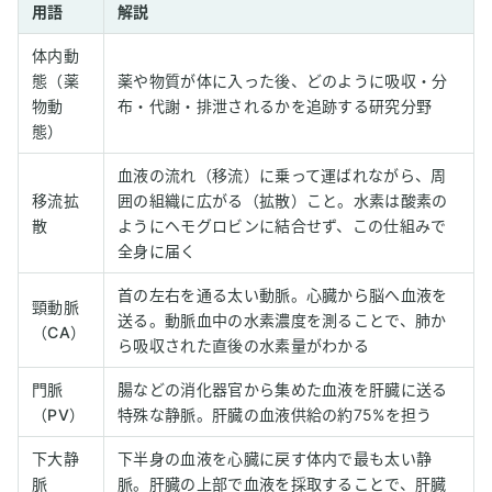
用語
解説
体内動
態（薬
薬や物質が体に入った後、どのように吸収・分
物動
布・代謝・排泄されるかを追跡する研究分野
態）
血液の流れ（移流）に乗って運ばれながら、周
移流拡
囲の組織に広がる（拡散）こと。水素は酸素の
散
ようにヘモグロビンに結合せず、この仕組みで
全身に届く
首の左右を通る太い動脈。心臓から脳へ血液を
頸動脈
送る。動脈血中の水素濃度を測ることで、肺か
（CA）
ら吸収された直後の水素量がわかる
門脈
腸などの消化器官から集めた血液を肝臓に送る
（PV）
特殊な静脈。肝臓の血液供給の約75%を担う
下大静
下半身の血液を心臓に戻す体内で最も太い静
脈
脈。肝臓の上部で血液を採取することで、肝臓