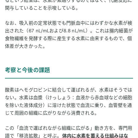
るという結果は、水素が素通りするのではなく、代謝反応に
関与していることを示唆している。
なお、吸入前の定常状態でも門脈血中にはわずかな水素が検
出された（67 nL/mLおよび8.8 nL/mL）。これは腸内細菌が
食物繊維を発酵する際に産生する水素に由来するもので、個
体差が大きかった。
考察と今後の課題
酸素はヘモグロビンに結合して運ばれるが、水素はそうでは
ない。水素は血漿（けっしょう：血液から赤血球などの細胞
を除いた液体成分）に溶けた状態で血流に乗り、血管壁を通
じて周囲の組織に広がりながら消費される。
この「血流で運ばれながら組織に広がる」動き方を、専門用
語で「移流拡散」と呼ぶ。
体内に水素を蓄える仕組みはな