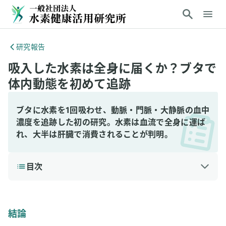
研究報告
吸入した水素は全身に届くか？ブタで
体内動態を初めて追跡
ブタに水素を1回吸わせ、動脈・門脈・大静脈の血中
濃度を追跡した初の研究。水素は血流で全身に運ば
れ、大半は肝臓で消費されることが判明。
目次
1
結論
2
研究の背景と目的
結論
3
研究方法