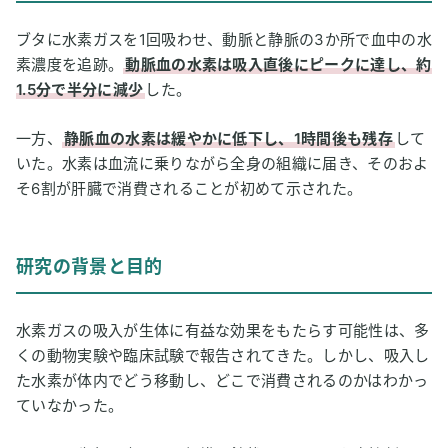
4
ブタに水素ガスを1回吸わせ、動脈と静脈の3か所で血中の水
研究の主な結果
素濃度を追跡。
動脈血の水素は吸入直後にピークに達し、約
5
考察と今後の課題
1.5分で半分に減少
した。
6
水素健康活用研究所編集部の感想
一方、
静脈血の水素は緩やかに低下し、1時間後も残存
して
7
用語解説
いた。水素は血流に乗りながら全身の組織に届き、そのおよ
そ6割が肝臓で消費されることが初めて示された。
8
論文情報
研究の背景と目的
水素ガスの吸入が生体に有益な効果をもたらす可能性は、多
くの動物実験や臨床試験で報告されてきた。しかし、吸入し
た水素が体内でどう移動し、どこで消費されるのかはわかっ
ていなかった。