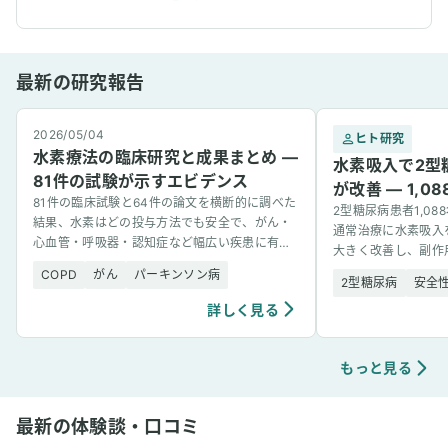
最新の研究報告
2026/05/04
ヒト研究
水素療法の臨床研究と成果まとめ —
水素吸入で2型
81件の試験が示すエビデンス
が改善 — 1,
81件の臨床試験と64件の論文を横断的に調べた
2型糖尿病患者1,0
結果、水素はどの投与方法でも安全で、がん・
通常治療に水素吸入
心血管・呼吸器・認知症など幅広い疾患に有望
大きく改善し、副作
な結果を示した。
COPD
がん
パーキンソン病
2型糖尿病
安全
詳しく見る
もっと見る
最新の体験談・口コミ