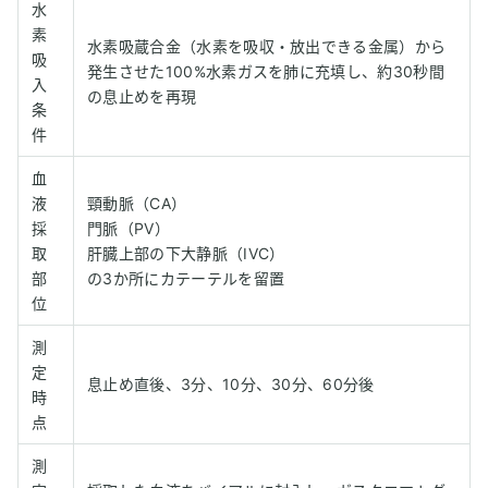
水
素
水素吸蔵合金（水素を吸収・放出できる金属）から
吸
発生させた100%水素ガスを肺に充填し、約30秒間
入
の息止めを再現
条
件
血
液
頸動脈（CA）
採
門脈（PV）
取
肝臓上部の下大静脈（IVC）
部
の3か所にカテーテルを留置
位
測
定
息止め直後、3分、10分、30分、60分後
時
点
測