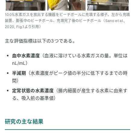
100%水素ガスを放出する機器をビーチボールに充填する様子。左から充填
装置、膨張中のビーチボール、充填完了後のビーチボール（Sano et al.,
2020, Fig.1より引用）
主な評価指標は以下の3つである。
血中水素濃度
（血液に溶けている水素ガスの量。単位は
nL/mL）
半減期
（水素濃度がピーク値の半分に低下するまでの時
間）
定常状態の水素濃度
（腸内細菌が産生する水素に由来す
る、吸入前の基準値）
研究の主な結果