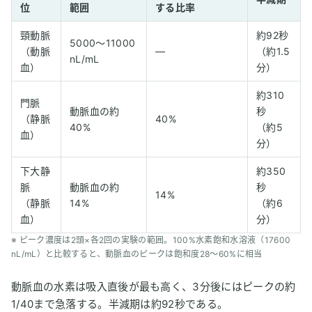
位
範囲
する比率
頸動脈
約92秒
5000〜11000
（動脈
―
（約1.5
nL/mL
血）
分）
約310
門脈
動脈血の約
秒
（静脈
40%
40%
（約5
血）
分）
下大静
約350
脈
動脈血の約
秒
14%
（静脈
14%
（約6
血）
分）
※ ピーク濃度は2頭×各2回の実験の範囲。100%水素飽和水溶液（17600
nL/mL）と比較すると、動脈血のピークは飽和度28〜60%に相当
動脈血の水素は吸入直後が最も高く、3分後にはピークの約
1/40まで急落する。半減期は約92秒である。