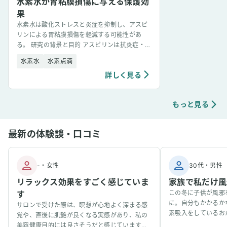
水素水が胃粘膜損傷に与える保護効
果
水素水は酸化ストレスと炎症を抑制し、アスピ
リンによる胃粘膜損傷を軽減する可能性があ
る。 研究の背景と目的 アスピリンは抗炎症・鎮
痛効果や心血管疾患予防効果など、多方面で広
水素水
水素点滴
く使われるが、消化管障 [&hellip;]
詳しく見る
もっと見る
最新の体験談・口コミ
-
・
女性
30代
・
男性
リラックス効果をすごく感じていま
家族で私だけ風
す
この冬に子供が風邪
に。自分もかかるか
サロンで受けた際は、瞑想が心地よく深まる感
素吸入をしているお
覚や、直後に肌艶が良くなる実感があり、私の
事看病できました。
美容健康目的には良さそうだと感じています。