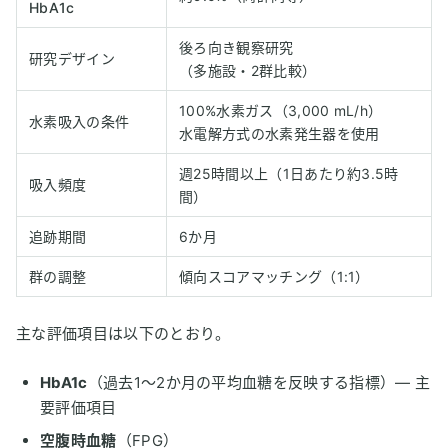
HbA1c
後ろ向き観察研究
研究デザイン
（多施設・2群比較）
100%水素ガス（3,000 mL/h）
水素吸入の条件
水電解方式の水素発生器を使用
週25時間以上（1日あたり約3.5時
吸入頻度
間）
追跡期間
6か月
群の調整
傾向スコアマッチング（1:1）
主な評価項目は以下のとおり。
HbA1c
（過去1〜2か月の平均血糖を反映する指標）— 主
要評価項目
空腹時血糖
（FPG）