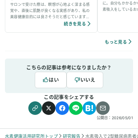
に。自分もかかるか
サロンで受けた際は、瞑想が心地よく深まる感
素吸入をしているお
覚や、直後に肌艶が良くなる実感があり、私の
事看病できました。
美容健康目的には良さそうだと感じています。
ています。笑
個人の感想ではありますが、吸入中は、脳波が
続きを見る
アルファ波やシータ波になりやすく、深くリラ
ックスできるように感じていて、ニキビなどの
肌荒れや傷もきれいに治りやすく感じていま
もっと見る
す。
こちらの記事は参考になりましたか？
はい
いいえ
この記事をシェアする
公開日：
2026/05/01
水素健康活用研究所トップ
研究報告
水素吸入で2型糖尿病患者の