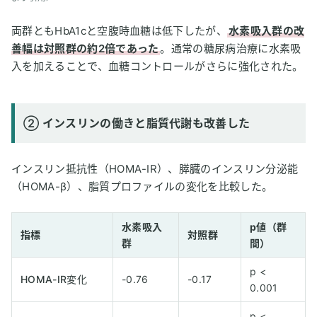
両群ともHbA1cと空腹時血糖は低下したが、
水素吸入群の改
善幅は対照群の約2倍であった
。通常の糖尿病治療に水素吸
入を加えることで、血糖コントロールがさらに強化された。
② インスリンの働きと脂質代謝も改善した
インスリン抵抗性（HOMA-IR）、膵臓のインスリン分泌能
（HOMA-β）、脂質プロファイルの変化を比較した。
水素吸入
p値（群
指標
対照群
群
間）
p <
HOMA-IR変化
-0.76
-0.17
0.001
p <