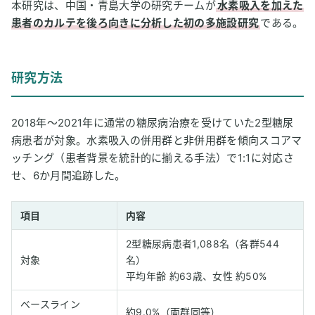
本研究は、中国・青島大学の研究チームが
水素吸入を加えた
患者のカルテを後ろ向きに分析した初の多施設研究
である。
研究方法
2018年〜2021年に通常の糖尿病治療を受けていた2型糖尿
病患者が対象。水素吸入の併用群と非併用群を傾向スコアマ
ッチング（患者背景を統計的に揃える手法）で1:1に対応さ
せ、6か月間追跡した。
項目
内容
2型糖尿病患者1,088名（各群544
対象
名）
平均年齢 約63歳、女性 約50%
ベースライン
約9.0%（両群同等）