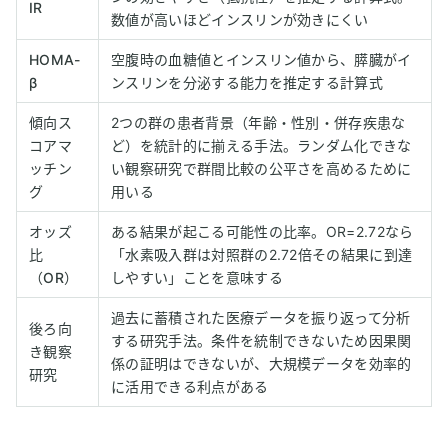
IR
数値が高いほどインスリンが効きにくい
HOMA-
空腹時の血糖値とインスリン値から、膵臓がイ
β
ンスリンを分泌する能力を推定する計算式
傾向ス
2つの群の患者背景（年齢・性別・併存疾患な
コアマ
ど）を統計的に揃える手法。ランダム化できな
ッチン
い観察研究で群間比較の公平さを高めるために
グ
用いる
オッズ
ある結果が起こる可能性の比率。OR=2.72なら
比
「水素吸入群は対照群の2.72倍その結果に到達
（OR）
しやすい」ことを意味する
過去に蓄積された医療データを振り返って分析
後ろ向
する研究手法。条件を統制できないため因果関
き観察
係の証明はできないが、大規模データを効率的
研究
に活用できる利点がある