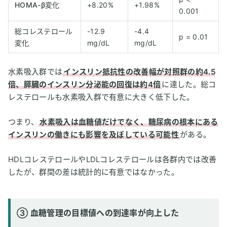
HOMA-β変化
+8.20%
+1.98%
0.001
総コレステロール
-12.9
-4.4
p = 0.01
変化
mg/dL
mg/dL
水素吸入群では
インスリン抵抗性の改善幅が対照群の約4.5
倍、膵臓のインスリン分泌能の回復は約4倍
に達した。総コ
レステロールも水素吸入群で有意に大きく低下した。
つまり、
水素吸入は血糖値だけでなく、糖尿病の根本にある
インスリンの働きにも影響を及ぼしている可能性
がある。
HDLコレステロールやLDLコレステロールは各群内では改善
したが、群間の差は統計的に有意ではなかった。
③ 血糖管理の目標値への到達率が向上した