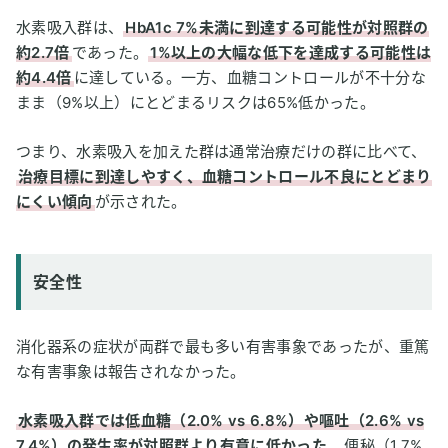
水素吸入群は、
HbA1c 7%未満に到達する可能性が対照群の
約2.7倍
であった。
1%以上の大幅な低下を達成する可能性は
約4.4倍
に達している。一方、血糖コントロールが不十分な
まま（9%以上）にとどまるリスクは65%低かった。
つまり、水素吸入を加えた群は通常治療だけの群に比べて、
治療目標に到達しやすく、血糖コントロール不良にとどまり
にくい傾向
が示された。
安全性
消化器系の症状が両群で最も多い有害事象であったが、重篤
な有害事象は報告されなかった。
水素吸入群では低血糖（2.0% vs 6.8%）や嘔吐（2.6% vs
7.4%）の発生率が対照群より有意に低かった
。便秘（1.7%