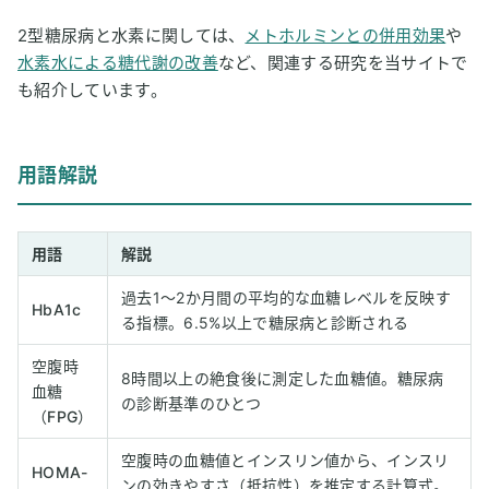
2型糖尿病と水素に関しては、
メトホルミンとの併用効果
や
水素水による糖代謝の改善
など、関連する研究を当サイトで
も紹介しています。
用語解説
用語
解説
過去1〜2か月間の平均的な血糖レベルを反映す
HbA1c
る指標。6.5%以上で糖尿病と診断される
空腹時
8時間以上の絶食後に測定した血糖値。糖尿病
血糖
の診断基準のひとつ
（FPG）
空腹時の血糖値とインスリン値から、インスリ
HOMA-
ンの効きやすさ（抵抗性）を推定する計算式。