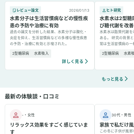
レビュー論文
2026/01/13
ヒト研究
水素分子は生活習慣病などの慢性疾
水素水は2型糖
患の予防や治療に有効
び糖代謝を改善
過去の論文を分析した結果、水素分子は酸化・
水素水は脂質代謝を
炎症を抑え、生活習慣病などの多様な慢性疾患
ある。 研究の背景と
の予防・治療に有効と示唆された。
常は生活習慣病の一
悪化の一因と考えら
2型糖尿病
水素吸入
2型糖尿病
水素
つ水素分子を含んだ水 [&
詳しく見る
もっと見る
最新の体験談・口コミ
-
・
女性
30代
・
男性
リラックス効果をすごく感じていま
家族で私だけ風
す
この冬に子供が風邪