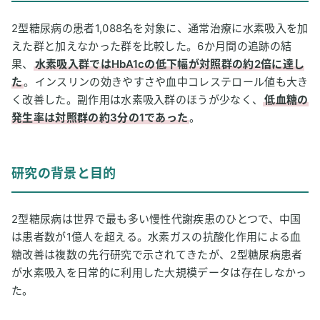
4
2型糖尿病の患者1,088名を対象に、通常治療に水素吸入を加
研究の主な結果
えた群と加えなかった群を比較した。6か月間の追跡の結
5
考察と今後の課題
果、
水素吸入群ではHbA1cの低下幅が対照群の約2倍に達し
た
。インスリンの効きやすさや血中コレステロール値も大き
6
水素健康活用研究所編集部の感想
く改善した。副作用は水素吸入群のほうが少なく、
低血糖の
7
用語解説
発生率は対照群の約3分の1であった
。
8
論文情報
研究の背景と目的
2型糖尿病は世界で最も多い慢性代謝疾患のひとつで、中国
は患者数が1億人を超える。水素ガスの抗酸化作用による血
糖改善は複数の先行研究で示されてきたが、2型糖尿病患者
が水素吸入を日常的に利用した大規模データは存在しなかっ
た。