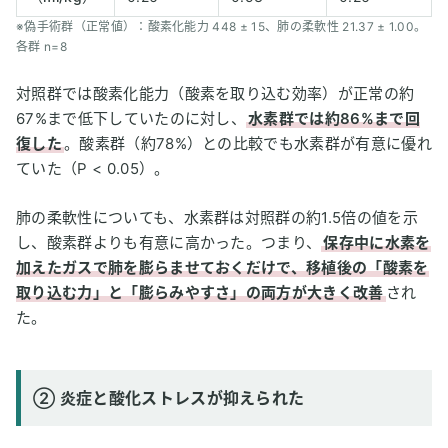
※偽手術群（正常値）：酸素化能力 448 ± 15、肺の柔軟性 21.37 ± 1.00。
各群 n=8
対照群では酸素化能力（酸素を取り込む効率）が正常の約
67%まで低下していたのに対し、
水素群では約86%まで回
復した
。酸素群（約78%）との比較でも水素群が有意に優れ
ていた（P < 0.05）。
肺の柔軟性についても、水素群は対照群の約1.5倍の値を示
し、酸素群よりも有意に高かった。つまり、
保存中に水素を
加えたガスで肺を膨らませておくだけで、移植後の「酸素を
取り込む力」と「膨らみやすさ」の両方が大きく改善
され
た。
② 炎症と酸化ストレスが抑えられた