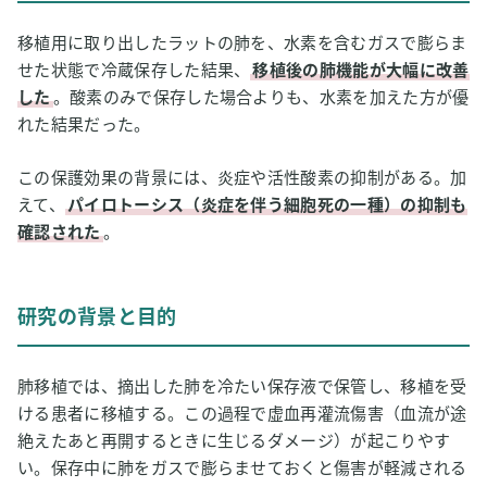
4
移植用に取り出したラットの肺を、水素を含むガスで膨らま
研究の主な結果
せた状態で冷蔵保存した結果、
移植後の肺機能が大幅に改善
5
考察と今後の課題
した
。酸素のみで保存した場合よりも、水素を加えた方が優
れた結果だった。
6
水素健康活用研究所編集部の感想
7
用語解説
この保護効果の背景には、炎症や活性酸素の抑制がある。加
えて、
パイロトーシス（炎症を伴う細胞死の一種）の抑制も
8
論文情報
確認された
。
研究の背景と目的
肺移植では、摘出した肺を冷たい保存液で保管し、移植を受
ける患者に移植する。この過程で虚血再灌流傷害（血流が途
絶えたあと再開するときに生じるダメージ）が起こりやす
い。保存中に肺をガスで膨らませておくと傷害が軽減される