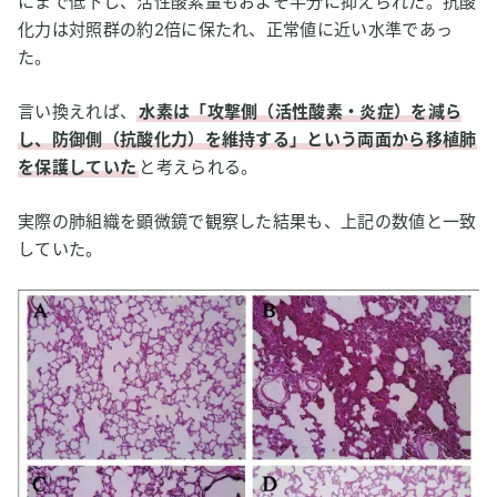
にまで低下し、活性酸素量もおよそ半分に抑えられた。抗酸
化力は対照群の約2倍に保たれ、正常値に近い水準であっ
た。
言い換えれば、
水素は「攻撃側（活性酸素・炎症）を減ら
し、防御側（抗酸化力）を維持する」という両面から移植肺
を保護していた
と考えられる。
実際の肺組織を顕微鏡で観察した結果も、上記の数値と一致
していた。