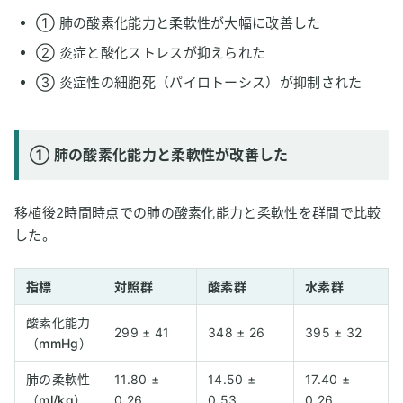
① 肺の酸素化能力と柔軟性が大幅に改善した
② 炎症と酸化ストレスが抑えられた
③ 炎症性の細胞死（パイロトーシス）が抑制された
① 肺の酸素化能力と柔軟性が改善した
移植後2時間時点での肺の酸素化能力と柔軟性を群間で比較
した。
指標
対照群
酸素群
水素群
酸素化能力
299 ± 41
348 ± 26
395 ± 32
（mmHg）
肺の柔軟性
11.80 ±
14.50 ±
17.40 ±
（ml/kg）
0.26
0.53
0.26