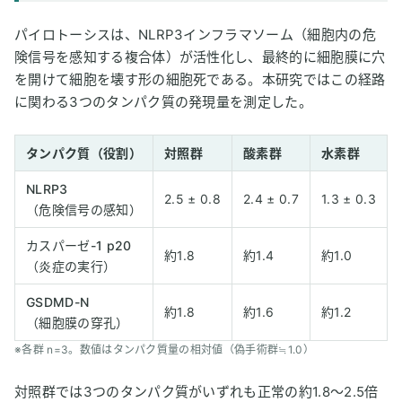
パイロトーシスは、NLRP3インフラマソーム（細胞内の危
険信号を感知する複合体）が活性化し、最終的に細胞膜に穴
を開けて細胞を壊す形の細胞死である。本研究ではこの経路
に関わる3つのタンパク質の発現量を測定した。
タンパク質（役割）
対照群
酸素群
水素群
NLRP3
2.5 ± 0.8
2.4 ± 0.7
1.3 ± 0.3
（危険信号の感知）
カスパーゼ-1 p20
約1.8
約1.4
約1.0
（炎症の実行）
GSDMD-N
約1.8
約1.6
約1.2
（細胞膜の穿孔）
※各群 n=3。数値はタンパク質量の相対値（偽手術群≒1.0）
対照群では3つのタンパク質がいずれも正常の約1.8〜2.5倍