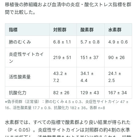
移植後の肺組織および血清中の炎症・酸化ストレス指標を群
間で比較した。
指標
対照群
酸素群
水素群
肺のむくみ
6.8 ± 1.1
5.7 ± 0.8
4.9 ± 0.6
炎症性サイトカイ
219 ± 51
151 ± 37
90 ± 26
ン
43.2 ±
34.1 ±
24.1 ±
活性酸素量
7.2
4.4
2.5
抗酸化力
82 ± 26
129 ± 43
167 ± 34
※偽手術群（正常値）：肺のむくみ 4.5 ± 0.3、炎症性サイトカイン 47 ±
16、活性酸素量 17.7 ± 0.9、抗酸化力 182 ± 36。各群 n=8
水素群では、すべての指標で酸素群より良い結果が得られた
（P < 0.05）。炎症性サイトカインは対照群の約4割の水準