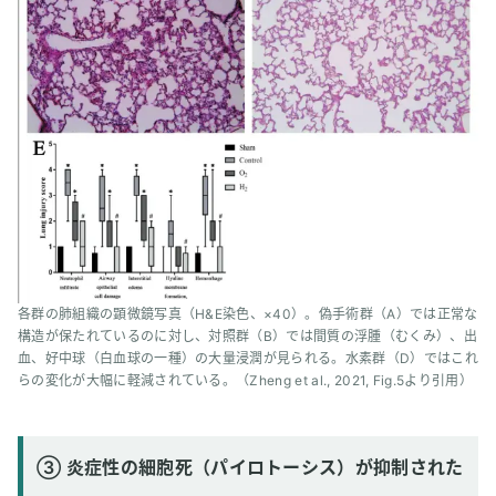
各群の肺組織の顕微鏡写真（H&E染色、×40）。偽手術群（A）では正常な
構造が保たれているのに対し、対照群（B）では間質の浮腫（むくみ）、出
血、好中球（白血球の一種）の大量浸潤が見られる。水素群（D）ではこれ
らの変化が大幅に軽減されている。（Zheng et al., 2021, Fig.5より引用）
③ 炎症性の細胞死（パイロトーシス）が抑制された