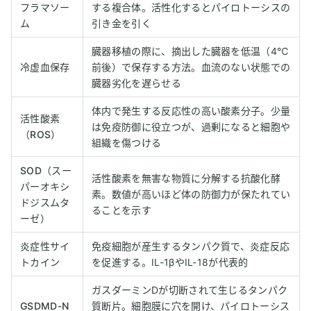
フラマソー
する複合体。活性化するとパイロトーシスの
ム
引き金を引く
臓器移植の際に、摘出した臓器を低温（4℃
冷虚血保存
前後）で保存する方法。血流のない状態での
臓器劣化を遅らせる
体内で発生する反応性の高い酸素分子。少量
活性酸素
は免疫防御に役立つが、過剰になると細胞や
（ROS）
組織を傷つける
SOD（スー
活性酸素を無害な物質に分解する抗酸化酵
パーオキシ
素。数値が高いほど体の防御力が保たれてい
ドジスムタ
ることを示す
ーゼ）
炎症性サイ
免疫細胞が産生するタンパク質で、炎症反応
トカイン
を促進する。IL-1βやIL-18が代表的
ガスダーミンDが切断されて生じるタンパク
GSDMD-N
質断片。細胞膜に穴を開け、パイロトーシス