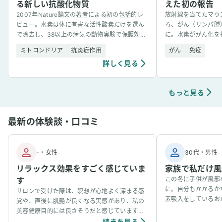
る新しい抗酸化物質
えた初の報告
2007年Nature論文の著者による初の包括的レ
放射線を当てたマウ
ビュー。水素は体に有害な活性酸素だけを選ん
ろ、がん（リンパ腫
で除去し、38以上の病気の動物実験で保護効果
に。水素ががん化を
を示した。
の報告。
ミトコンドリア
抗炎症作用
がん
免疫
詳しく見る
もっと見る
最新の体験談・口コミ
-
・
女性
30代
・
男性
リラックス効果をすごく感じていま
家族で私だけ風
す
この冬に子供が風邪
に。自分もかかるか
サロンで受けた際は、瞑想が心地よく深まる感
素吸入をしているお
覚や、直後に肌艶が良くなる実感があり、私の
事看病できました。
美容健康目的には良さそうだと感じています。
ています。笑
個人の感想ではありますが、吸入中は、脳波が
続きを見る