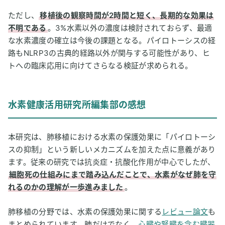
ただし、
移植後の観察時間が2時間と短く、長期的な効果は
不明である
。3%水素以外の濃度は検討されておらず、最適
な水素濃度の確立は今後の課題となる。パイロトーシスの経
路もNLRP3の古典的経路以外が関与する可能性があり、ヒ
トへの臨床応用に向けてさらなる検証が求められる。
水素健康活用研究所編集部の感想
本研究は、肺移植における水素の保護効果に「パイロトーシ
スの抑制」という新しいメカニズムを加えた点に意義があり
ます。従来の研究では抗炎症・抗酸化作用が中心でしたが、
細胞死の仕組みにまで踏み込んだことで、水素がなぜ肺を守
れるのかの理解が一歩進みました
。
肺移植の分野では、水素の保護効果に関する
レビュー論文
も
まとめられています。肺だけでなく、
心臓や腎臓を含む臓器