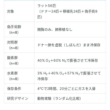
ラット56匹
対象
（ドナー24匹＋移植先24匹＋偽手術8
匹）
偽手術群
開胸のみ、肺移植なし
（n=8）
対照群
ドナー肺を虚脱（しぼんだ）まま冷保存
（n=8）
酸素群
40% O₂＋60% N₂で膨張させて冷保存
（n=8）
水素群
3% H₂＋40% O₂＋57% N₂で膨張させて
（n=8）
冷保存
保存条件
4℃で2時間、20分ごとにガスを入替
研究デザイン
動物実験（ランダム化比較）