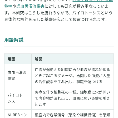
移植
や
虚血再灌流傷害
に対しても研究が積み重なっていま
す。本研究はこうした流れのなかで、パイロトーシスという
具体的な標的を示した基礎研究として位置づけられます。
用語解説
用語
解説
血流が途絶えた組織に再び血液が流れ始める
虚血再灌流
ときに起こるダメージ。再開した血流が大量
傷害
の活性酸素を生み出し、組織を傷つける
炎症を伴う細胞死の一種。細胞膜に穴が開い
パイロトー
て内容物が漏れ出し、周囲に強い炎症を引き
シス
起こす
NLRP3イン
細胞内で危険信号（感染や組織損傷）を感知