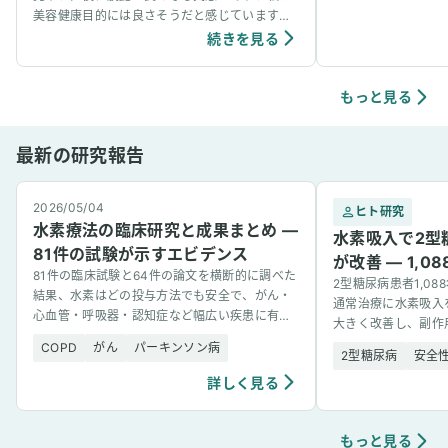
事看病できました。
美容健康目的には良さそうだと感じています。
ています。笑
個人の感想ではありますが、吸入中は、脳波が
続きを見る
アルファ波やシータ波になりやすく、深くリラ
ックスできるように感じていて、ニキビなどの
肌荒れや傷もきれいに治りやすく感じていま
もっと見る
す。
最新の研究報告
2026/05/04
ヒト研究
水素療法の臨床研究と成果まとめ —
水素吸入で2型
81件の試験が示すエビデンス
が改善 — 1,
81件の臨床試験と64件の論文を横断的に調べた
2型糖尿病患者1,0
結果、水素はどの投与方法でも安全で、がん・
通常治療に水素吸入
心血管・呼吸器・認知症など幅広い疾患に有望
大きく改善し、副作
な結果を示した。
COPD
がん
パーキンソン病
2型糖尿病
安全
詳しく見る
もっと見る