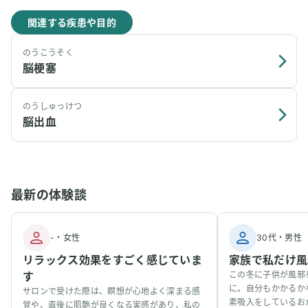
関連する疾患や目的
のうこうそく
脳梗塞
のうしゅっけつ
脳出血
最新の体験談
-
・
女性
30代
・
男性
リラックス効果をすごく感じていま
家族で私だけ風
す
この冬に子供が風邪
に。自分もかかるか
サロンで受けた際は、瞑想が心地よく深まる感
素吸入をしているお
覚や、直後に肌艶が良くなる実感があり、私の