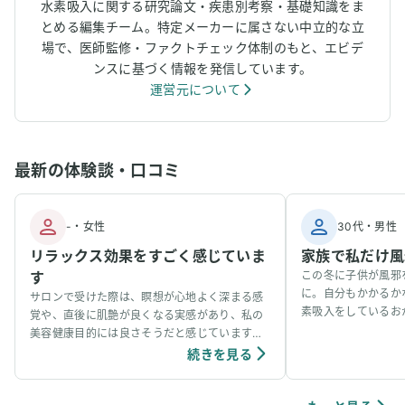
水素吸入に関する研究論文・疾患別考察・基礎知識をま
とめる編集チーム。特定メーカーに属さない中立的な立
場で、医師監修・ファクトチェック体制のもと、エビデ
ンスに基づく情報を発信しています。
運営元について
最新の体験談・口コミ
-
・
女性
30代
・
男性
リラックス効果をすごく感じていま
家族で私だけ風
す
この冬に子供が風邪
に。自分もかかるか
サロンで受けた際は、瞑想が心地よく深まる感
素吸入をしているお
覚や、直後に肌艶が良くなる実感があり、私の
事看病できました。
美容健康目的には良さそうだと感じています。
ています。笑
個人の感想ではありますが、吸入中は、脳波が
続きを見る
アルファ波やシータ波になりやすく、深くリラ
ックスできるように感じていて、ニキビなどの