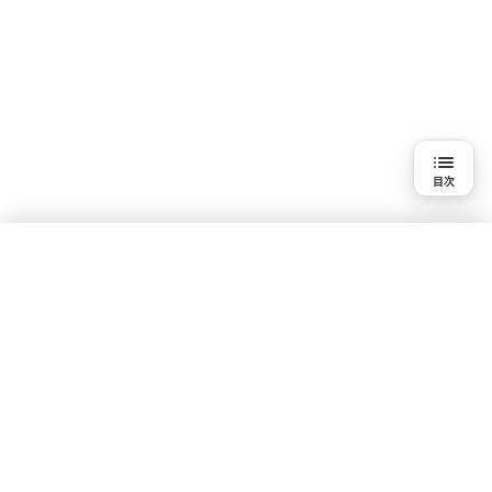
目次
目次
「タイマー設定」を評価する理由
①安全性の確保
水素吸入を知る
②計画的な利用のサポート
基本知識
疾患・悩みで探す
体験談・口コミ
研究報告一覧
「タイマー設定」の評価方針
ポリシー
「タイマー設定」の評価基準と計算式
コンテンツ制作・運営ポリシー
利用規約
プライバシーポリシー