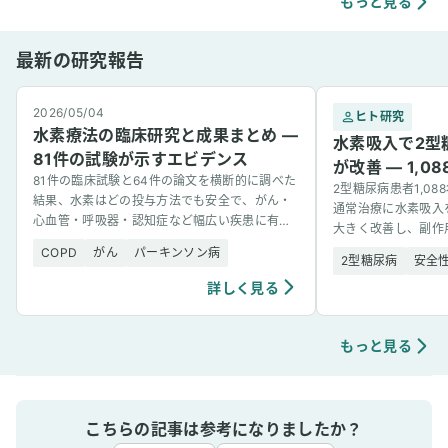
肌荒れや傷もきれいに治りやすく感じていま
もっと見る
す。
最新の研究報告
2026/05/04
ヒト研究
水素療法の臨床研究と成果まとめ —
水素吸入で2型
81件の試験が示すエビデンス
が改善 — 1,
81件の臨床試験と64件の論文を横断的に調べた
2型糖尿病患者1,0
結果、水素はどの投与方法でも安全で、がん・
通常治療に水素吸入
心血管・呼吸器・認知症など幅広い疾患に有望
大きく改善し、副作
な結果を示した。
COPD
がん
パーキンソン病
2型糖尿病
安全
詳しく見る
もっと見る
こちらの記事は参考になりましたか？