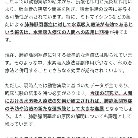
これまでの動物実験の結果から、抗酸化作用と抗炎症作用に
より、肺血管の狭窄や閉塞を防ぎ、酸素供給の改善に寄与す
る可能性が示されています。特に、ミトマイシンCなどの薬
剤による
肺静脈閉塞症に対して水素吸入療法が有効であると
いう報告は、水素吸入療法の人間への応用に期待
が持てま
す。
現在、肺静脈閉塞症に対する標準的な治療法は限られていま
す。そのような中、水素吸入療法は副作用が少なく、他の治
療法と併用することでさらなる効果が期待されています。
ただし、現時点では動物実験に基づいたデータが主であり、
臨床試験の結果を待つ必要があります。
今後の研究で、人間
における水素吸入療法の効果が確立されれば、肺静脈閉塞症
の予防や治療の新たな選択肢として大きな進展
となるでしょ
う。また、肺静脈閉塞症の原因の解明についても課題として
残っています。