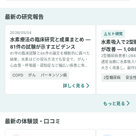
最新の研究報告
2026/05/04
ヒト研究
水素療法の臨床研究と成果まとめ —
水素吸入で2型
81件の試験が示すエビデンス
が改善 — 1,
81件の臨床試験と64件の論文を横断的に調べた
2型糖尿病患者1,0
結果、水素はどの投与方法でも安全で、がん・
通常治療に水素吸入
心血管・呼吸器・認知症など幅広い疾患に有望
大きく改善し、副作
な結果を示した。
COPD
がん
パーキンソン病
2型糖尿病
安全
詳しく見る
もっと見る
最新の体験談・口コミ