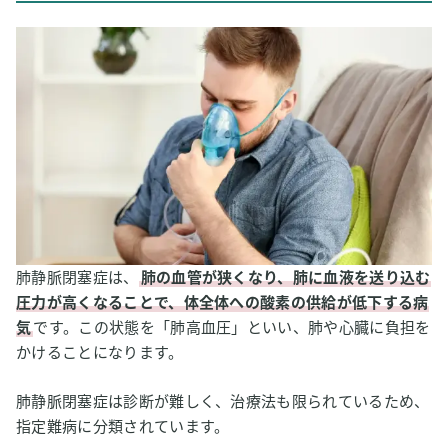
肺静脈閉塞症の標準的な治療
2
水素吸入は肺静脈閉塞症の予防・改善に効果はある？
肺静脈閉塞症の予防の可能性
肺静脈閉塞症の症状改善の可能性
3
【私はこう考える】水素吸入と肺静脈閉塞症
肺静脈閉塞症は、
肺の血管が狭くなり、肺に血液を送り込む
圧力が高くなることで、体全体への酸素の供給が低下する病
気
です。この状態を「肺高血圧」といい、肺や心臓に負担を
かけることになります。
肺静脈閉塞症は診断が難しく、治療法も限られているため、
指定難病に分類されています。