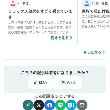
-
・
女性
30代
・
男性
リラックス効果をすごく感じていま
家族で私だけ風
す
この冬に子供が風邪
に。自分もかかるか
サロンで受けた際は、瞑想が心地よく深まる感
素吸入をしているお
覚や、直後に肌艶が良くなる実感があり、私の
事看病できました。
美容健康目的には良さそうだと感じています。
ています。笑
個人の感想ではありますが、吸入中は、脳波が
続きを見る
アルファ波やシータ波になりやすく、深くリラ
ックスできるように感じていて、ニキビなどの
肌荒れや傷もきれいに治りやすく感じていま
もっと見る
す。
こちらの記事は参考になりましたか？
はい
いいえ
この記事をシェアする