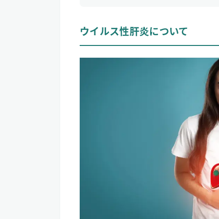
1
ウイルス性肝炎について
ウイルス性肝炎について
ウイルス性肝炎の原因
ウイルス性肝炎の症状
ウイルス性肝炎の治療方法
2
水素吸入がウイルス性肝炎の進行予
抗酸化物質がB型肝炎ウイルスによる
水素水が慢性B型肝炎の治療に役立つ
3
【私はこう考える】水素吸入とウイ