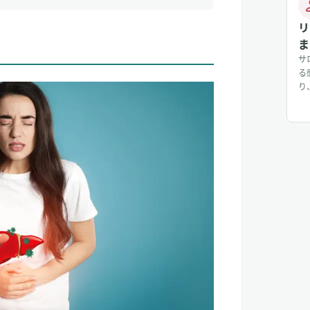
リ
ま
サ
る
り
じ
防や治療に役立つ可能性
入
り
肝臓へのダメージ予防効果を持つ？
じ
に
？
ルス性肝炎