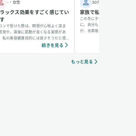
-
・
女性
30代
・
男性
ラックス効果をすごく感じてい
家族で私だけ風邪をひか
す
この冬に子供が風邪をひき、その
に。自分もかかるかなと思ってい
ロンで受けた際は、瞑想が心地よく深ま
が、水素吸入をしているおかげか
感覚や、直後に肌艶が良くなる実感があ
からず、無事看病できました。そ
、私の美容健康目的には良さそうだと感
も水素吸入しています。笑
ています。個人の感想ではありますが、吸
続きを見る
続き
中は、脳波がアルファ波やシータ波にな
やすく、深くリラックスできるように感
もっと見る
ていて、ニキビなどの肌荒れや傷もきれい
治りやすく感じています。