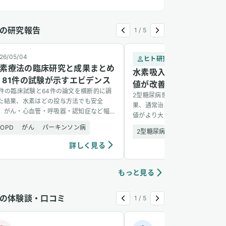
の研究報告
1
/
5
26/05/04
ヒト研究
2
素療法の臨床研究と成果まとめ
水素吸入で2型糖尿病患
 81件の試験が示すエビデンス
値が改善 — 1,088名の
1件の臨床試験と64件の論文を横断的に調
2型糖尿病患者1,088名を6か月
た結果、水素はどの投与方法でも安全
果、通常治療に水素吸入を加えた
、がん・心血管・呼吸器・認知症など幅
値がより大きく改善し、副作用も
い疾患に有望な結果を示した。
た。
COPD
がん
パーキンソン病
2型糖尿病
安全性
詳しく見る
詳し
もっと見る
の体験談・口コミ
1
/
5