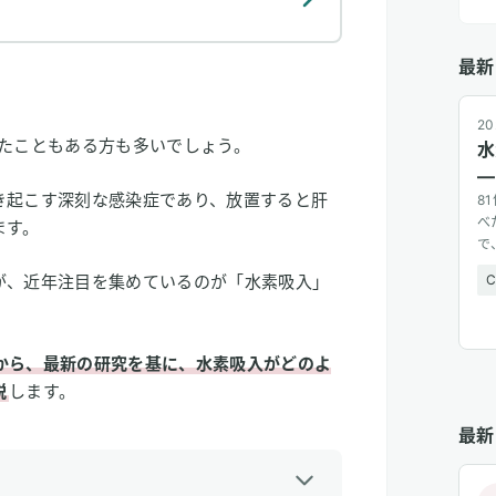
最新
20
ったこともある方も多いでしょう。
水
—
き起こす深刻な感染症であり、放置すると肝
8
べ
ます。
で
広
が、近年注目を集めているのが「水素吸入」
から、最新の研究を基に、水素吸入がどのよ
説
します。
最新