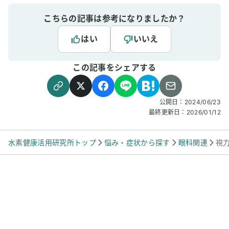
記事を拝見し、あながち間違ってないだろうな
と。これからも目を守るために続けたいと思い
こちらの記事は参考になりましたか？
ます。
はい
いいえ
この記事をシェアする
公開日：
2024/06/23
最終更新日：
2026/01/12
水素健康活用研究所トップ
悩み・症状から探す
眼科関連
視