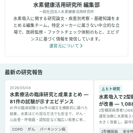
水素健康活用研究所 編集部
一般社団法人水素健康活用研究所
水素吸入に関する研究論文・疾患別考察・基礎知識をま
とめる編集チーム。特定メーカーに属さない中立的な立
場で、医師監修・ファクトチェック体制のもと、エビデ
ンスに基づく情報を発信しています。
運営元について
最新の研究報告
2026/05/04
ヒト研究
水素療法の臨床研究と成果まとめ —
水素吸入で2型
81件の試験が示すエビデンス
が改善 — 1,
81件の臨床試験と64件の論文を横断的に調べた
2型糖尿病患者1,0
結果、水素はどの投与方法でも安全で、がん・
通常治療に水素吸入
心血管・呼吸器・認知症など幅広い疾患に有望
大きく改善し、副作
な結果を示した。
COPD
がん
パーキンソン病
2型糖尿病
安全