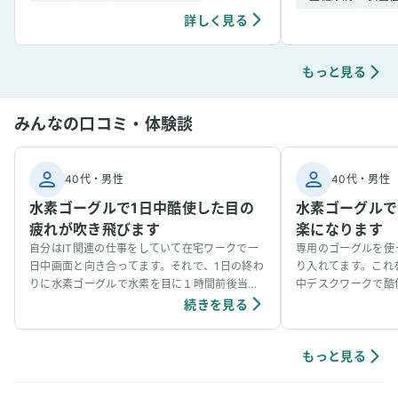
詳しく見る
もっと見る
みんなの口コミ・体験談
40代
・
男性
40代
・
男性
水素ゴーグルで1日中酷使した目の
水素ゴーグルで
疲れが吹き飛びます
楽になります
自分はIT関連の仕事をしていて在宅ワークで一
専用のゴーグルを使
日中画面と向き合ってます。それで、1日の終わ
り入れてます。これ
りに水素ゴーグルで水素を目に１時間前後当て
中デスクワークで酷
ると、その日の目の疲れが吹き飛ぶため、毎日
ので、毎日やってま
続きを見る
必ずやってます。視力回復！とまではいきませ
ばしばしたり、視力
んが、ずっとパソコン画面を見つめた後の、あ
で、毎日のルーティ
の目のしんどさや遠くの見えなさはかなり解消
ファでくつろぎなが
もっと見る
されると感じます。すいかつねっとさんでも、
水素吸入が眼精疲労に良いかも！といった旨の