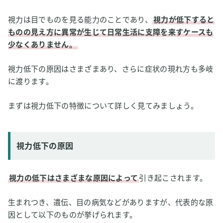
2
水素吸入は視力低下の予防や回復に立つ？
視力は目でものを見る能力のことであり、
視力が低下すると
水素水の目薬が網膜へのダメージを抑える
ものの見え方に異常が生じて日常生活に支障を来すケースも
水素吸入は視力低下を招く加齢黄斑変性の治療に有用
少なくありません。
3
【私はこう考える】水素吸入と視力低下
視力低下の原因はさまざまあり、さらに症状の現れ方も多岐
に渡ります。
まずは視力低下の特徴について詳しく見てみましょう。
視力低下の原因
視力の低下はさまざまな原因によって
引き起こされます。
生まれつき、遺伝、目の病気などがありますが、代表的な原
因として以下のものが挙げられます。