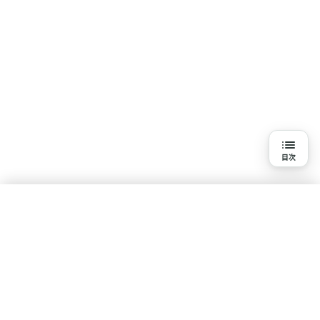
目次
目次
視力が低下する原因は？予防や回復方法はある？
視力低下の原因
水素吸入を知る
視力低下の症状
基本知識
疾患・悩みで探す
体験談・口コミ
研究報告一覧