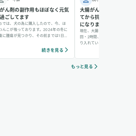
がん剤の副作用もほぼなく元気
大腸がん治療中、水素吸
過ごしてます
てから抗がん剤の副作用
ちでは、犬の為に購入したので、今、ほ
になりました
わんこが吸っております。2024年の冬に
現在、大腸がんの治療を続けなが
腹に腫瘍が見つかり、その前までは1日30
回・2時間、水素吸入（毎分3,60
×1回だったのを、1日30分×3回に増やし
り入れています。通い始めて約2
吸っています。今のところ、抗がん剤の副
ます。2週に1度の抗がん剤治療
続きを見る
続き
用もほぼなく元気に過ごしてます。もっと
ますが、水素を始めてから副作用
っとわんちゃんの間でも水素吸入が当た
ど穏やかになりました。以前は投
前のことのように広がるといいなと思っ
もっと見る
怠感や吐き気がつらかったのです
 ユーザーさんからいただいたワ
はほとんど感じることがなく、日
ちゃんが水素吸入をしている様子
普段通りに送れています。また、
と体も心も軽くなるようで、治療
に続けられています。 追記
(2025/12/31）：12月25日の
れまで血液検査で表示されていた
やH（高値）の項目がなくなり、
範囲との説明を受けら多様です。
は転移の可能性についても話があ
余命が6か月～1年で個人差があ
ていたにも関わらず、今回のCT