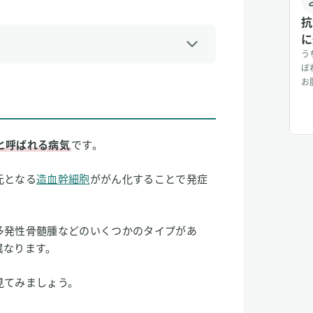
抗
に
う
ぼ
お
分
て
作
も
と呼ばれる病気
です。
り
ています！
元となる
造血幹細胞
ががん化することで発症
ン
予防
多発性骨髄腫などのいくつかのタイプがあ
つ
異なります。
がん
見てみましょう。