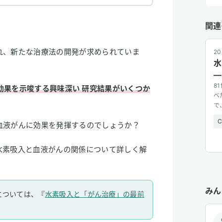
関連
れ、新たな治療法の開発が求められていま
20
水
—
8
効果を示唆する興味深い
研究結果がいくつか
べ
で
広
血液がんに効果を発揮するのでしょうか？
水素吸入と血液がんの関係について詳しく解
みん
については、『
水素吸入と「がん治療」の最前