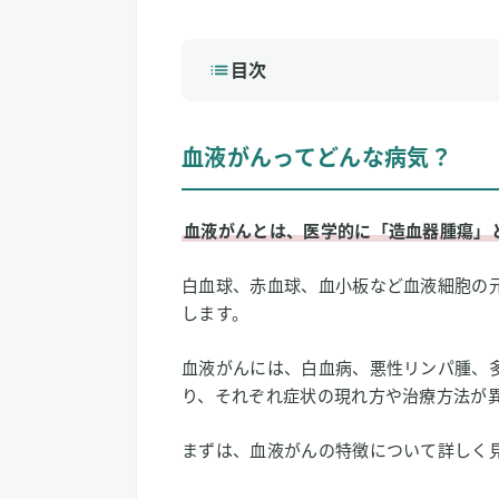
目次
1
血液がんってどんな病気？
血液がんってどんな病気？
血液がんの原因
血液がんの症状
血液がんの標準的な治療法
血液がんとは、医学的に「造血器腫瘍」
血液がんは治りにくいタイプもある
白血球、赤血球、血小板など血液細胞の
2
水素吸入と血液がんの関係は？
します。
水素吸入で放射線治療による白血病を
血液がんには、白血病、悪性リンパ腫、
水素吸入は悪性リンパ腫の治療に役立
り、それぞれ症状の現れ方や治療方法が
3
【私はこう考える】水素吸入と血液
まずは、血液がんの特徴について詳しく