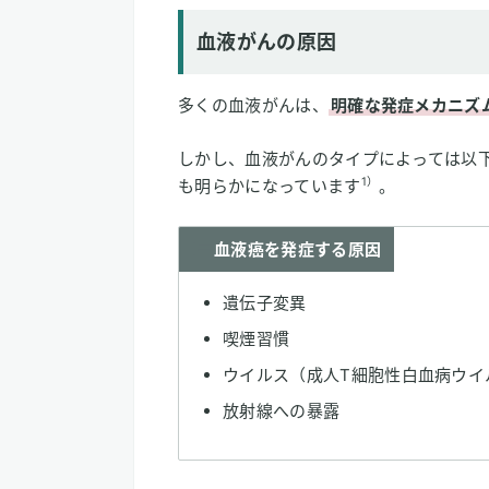
血液がんの原因
多くの血液がんは、
明確な発症メカニズ
しかし、血液がんのタイプによっては以
1）
も明らかになっています
。
血液癌を発症する原因
遺伝子変異
喫煙習慣
ウイルス（成人T細胞性白血病ウイ
放射線への暴露