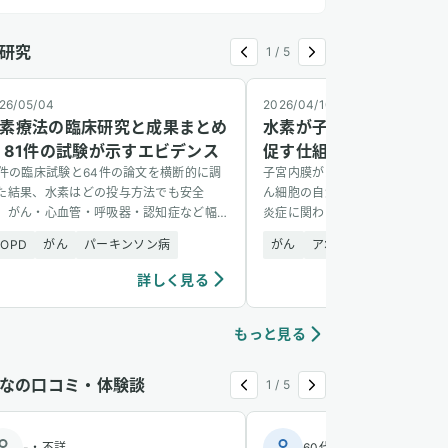
研究
1
/
5
26/05/04
2026/04/10
素療法の臨床研究と成果まとめ
水素が子宮内膜がん細胞
 81件の試験が示すエビデンス
促す仕組みを解明
1件の臨床試験と64件の論文を横断的に調
子宮内膜がんの細胞に水素を加え
た結果、水素はどの投与方法でも安全
ん細胞の自滅（アポトーシス）が
、がん・心血管・呼吸器・認知症など幅
炎症に関わる遺伝子経路の活性化
い疾患に有望な結果を示した。
あると、網羅的解析で突き止めた
COPD
がん
パーキンソン病
がん
アポトーシス調整
シ
詳しく見る
詳し
もっと見る
なの口コミ・体験談
1
/
5
-
・
不詳
60代
・
男性