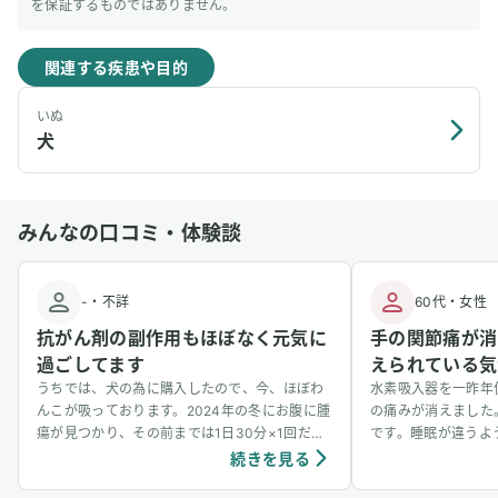
を保証するものではありません。
関連する疾患や目的
いぬ
犬
みんなの口コミ・体験談
-
・
不詳
60代
・
女性
抗がん剤の副作用もほぼなく元気に
手の関節痛が消
過ごしてます
えられている気
うちでは、犬の為に購入したので、今、ほぼわ
水素吸入器を一昨年
んこが吸っております。2024年の冬にお腹に腫
の痛みが消えました
瘍が見つかり、その前までは1日30分×1回だっ
です。睡眠が違うよ
たのを、1日30分×3回に増やして吸っていま
えない気もするので
続きを見る
す。今のところ、抗がん剤の副作用もほぼなく
ん。ただ、そう思っ