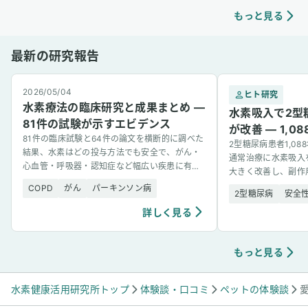
元気に過ごしてます。もっともっとわんちゃん
て使えなくなってし
の間でも水素吸入が当たり前のことのように広
が悪くなったように
もっと見る
がるといいなと思っています！ ユーザーさんか
行を抑えてくれてい
らいただいたワンちゃんが水素吸入をしている
と、うちの老犬に吸
最新の研究報告
様子
いましたが、元気で
の一つではないかと
2026/05/04
ヒト研究
水素療法の臨床研究と成果まとめ —
水素吸入で2型
81件の試験が示すエビデンス
が改善 — 1,
81件の臨床試験と64件の論文を横断的に調べた
2型糖尿病患者1,0
結果、水素はどの投与方法でも安全で、がん・
通常治療に水素吸入
心血管・呼吸器・認知症など幅広い疾患に有望
大きく改善し、副作
な結果を示した。
COPD
がん
パーキンソン病
2型糖尿病
安全
詳しく見る
もっと見る
水素健康活用研究所トップ
体験談・口コミ
ペットの体験談