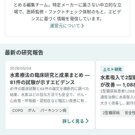
とめる編集チーム。特定メーカーに属さない中立的な立
場で、医師監修・ファクトチェック体制のもと、エビデ
ンスに基づく情報を発信しています。
運営元について
最新の研究報告
2026/05/04
ヒト研究
水素療法の臨床研究と成果まとめ —
水素吸入で2型
81件の試験が示すエビデンス
が改善 — 1,
81件の臨床試験と64件の論文を横断的に調べた
2型糖尿病患者1,0
結果、水素はどの投与方法でも安全で、がん・
通常治療に水素吸入
心血管・呼吸器・認知症など幅広い疾患に有望
大きく改善し、副作
な結果を示した。
COPD
がん
パーキンソン病
2型糖尿病
安全
詳しく見る