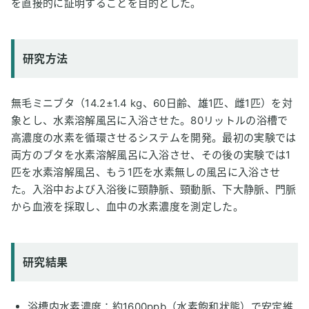
を直接的に証明することを目的とした。
研究方法
無毛ミニブタ（14.2±1.4 kg、60日齢、雄1匹、雌1匹）を対
象とし、水素溶解風呂に入浴させた。80リットルの浴槽で
高濃度の水素を循環させるシステムを開発。最初の実験では
両方のブタを水素溶解風呂に入浴させ、その後の実験では1
匹を水素溶解風呂、もう1匹を水素無しの風呂に入浴させ
た。入浴中および入浴後に頸静脈、頸動脈、下大静脈、門脈
から血液を採取し、血中の水素濃度を測定した。
研究結果
浴槽内水素濃度：約1600ppb（水素飽和状態）で安定維