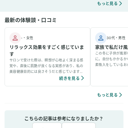
もっと見る
最新の体験談・口コミ
-
・
女性
30代
・
男性
リラックス効果をすごく感じていま
家族で私だけ風
す
この冬に子供が風邪
に。自分もかかるか
サロンで受けた際は、瞑想が心地よく深まる感
素吸入をしているお
覚や、直後に肌艶が良くなる実感があり、私の
事看病できました。
美容健康目的には良さそうだと感じています。
ています。笑
個人の感想ではありますが、吸入中は、脳波が
続きを見る
アルファ波やシータ波になりやすく、深くリラ
ックスできるように感じていて、ニキビなどの
肌荒れや傷もきれいに治りやすく感じていま
もっと見る
す。
こちらの記事は参考になりましたか？