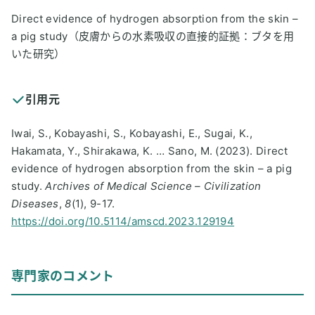
Direct evidence of hydrogen absorption from the skin –
a pig study（皮膚からの水素吸収の直接的証拠：ブタを用
いた研究）
引用元
Iwai, S., Kobayashi, S., Kobayashi, E., Sugai, K.,
Hakamata, Y., Shirakawa, K. … Sano, M. (2023). Direct
evidence of hydrogen absorption from the skin – a pig
study.
Archives of Medical Science – Civilization
Diseases
,
8
(1), 9-17.
https://doi.org/10.5114/amscd.2023.129194
専門家のコメント