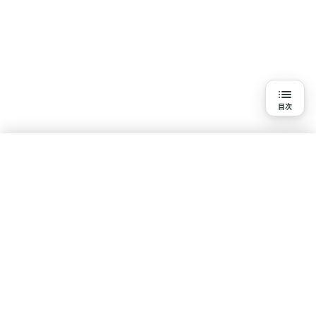
目次
目次
3分で読める詳細解説
結論
水素吸入を知る
研究の背景と目的
基本知識
疾患・悩みで探す
体験談・口コミ
研究報告一覧
研究方法
ポリシー
研究結果
コンテンツ制作・運営ポリシー
利用規約
プライバシーポリシー