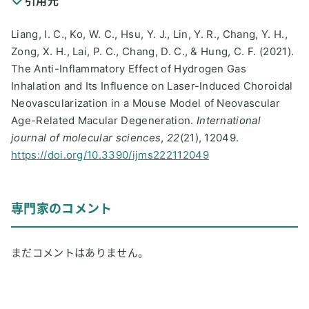
引用元
Liang, I. C., Ko, W. C., Hsu, Y. J., Lin, Y. R., Chang, Y. H.,
Zong, X. H., Lai, P. C., Chang, D. C., & Hung, C. F. (2021).
The Anti-Inflammatory Effect of Hydrogen Gas
Inhalation and Its Influence on Laser-Induced Choroidal
Neovascularization in a Mouse Model of Neovascular
Age-Related Macular Degeneration.
International
journal of molecular sciences
,
22
(21), 12049.
https://doi.org/10.3390/ijms222112049
専門家のコメント
まだコメントはありません。