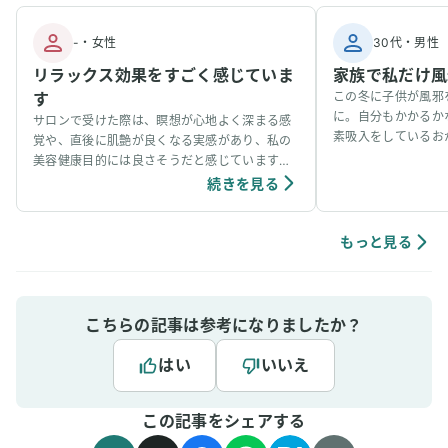
-
・
女性
30代
・
男性
リラックス効果をすごく感じていま
家族で私だけ風
す
この冬に子供が風邪
に。自分もかかるか
サロンで受けた際は、瞑想が心地よく深まる感
素吸入をしているお
覚や、直後に肌艶が良くなる実感があり、私の
事看病できました。
美容健康目的には良さそうだと感じています。
ています。笑
個人の感想ではありますが、吸入中は、脳波が
続きを見る
アルファ波やシータ波になりやすく、深くリラ
ックスできるように感じていて、ニキビなどの
肌荒れや傷もきれいに治りやすく感じていま
もっと見る
す。
こちらの記事は参考になりましたか？
はい
いいえ
この記事をシェアする