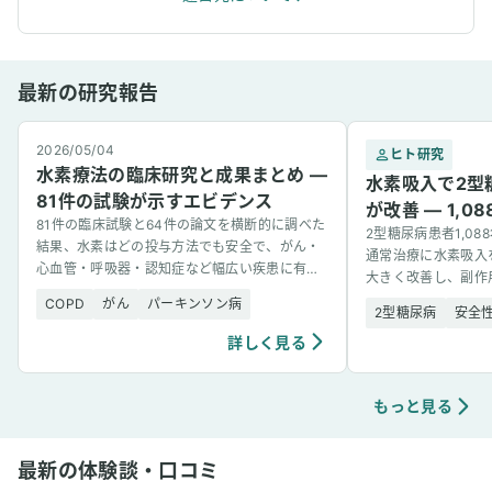
最新の研究報告
2026/05/04
ヒト研究
水素療法の臨床研究と成果まとめ —
水素吸入で2型
81件の試験が示すエビデンス
が改善 — 1,
81件の臨床試験と64件の論文を横断的に調べた
2型糖尿病患者1,0
結果、水素はどの投与方法でも安全で、がん・
通常治療に水素吸入
心血管・呼吸器・認知症など幅広い疾患に有望
大きく改善し、副作
な結果を示した。
COPD
がん
パーキンソン病
2型糖尿病
安全
詳しく見る
もっと見る
最新の体験談・口コミ