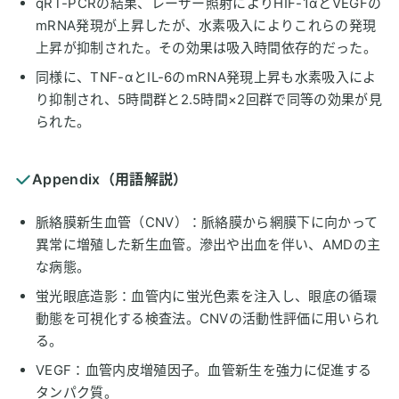
qRT-PCRの結果、レーザー照射によりHIF-1αとVEGFの
mRNA発現が上昇したが、水素吸入によりこれらの発現
上昇が抑制された。その効果は吸入時間依存的だった。
同様に、TNF-αとIL-6のmRNA発現上昇も水素吸入によ
り抑制され、5時間群と2.5時間×2回群で同等の効果が見
られた。
Appendix（用語解説）
脈絡膜新生血管（CNV）：脈絡膜から網膜下に向かって
異常に増殖した新生血管。滲出や出血を伴い、AMDの主
な病態。
蛍光眼底造影：血管内に蛍光色素を注入し、眼底の循環
動態を可視化する検査法。CNVの活動性評価に用いられ
る。
VEGF：血管内皮増殖因子。血管新生を強力に促進する
タンパク質。