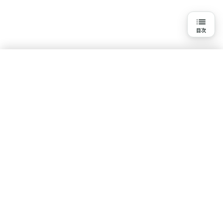
目次
目次
3分で読める詳細解説
結論
水素吸入を知る
研究の背景と目的
基本知識
疾患・悩みで探す
体験談・口コミ
研究報告一覧
研究方法
ポリシー
研究結果
コンテンツ制作・運営ポリシー
利用規約
プライバシーポリシー
論文情報
サイト情報
専門家のコメント
サイトについて
運営会社
お問い合わせ
新着情報
サイトマップ