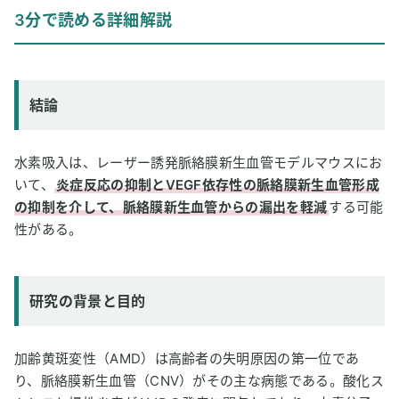
結論
3分で読める詳細解説
研究の背景と目的
研究方法
研究結果
結論
論文情報
2
専門家のコメント
水素吸入は、レーザー誘発脈絡膜新生血管モデルマウスにお
いて、
炎症反応の抑制とVEGF依存性の脈絡膜新生血管形成
の抑制を介して、脈絡膜新生血管からの漏出を軽減
する可能
性がある。
研究の背景と目的
加齢黄斑変性（AMD）は高齢者の失明原因の第一位であ
り、脈絡膜新生血管（CNV）がその主な病態である。酸化ス