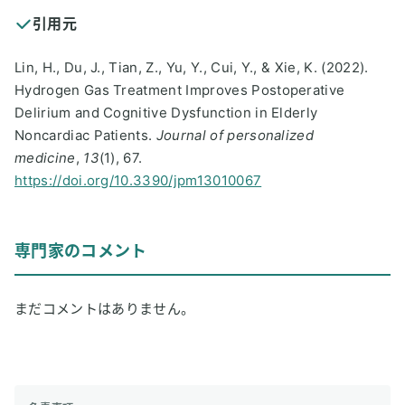
引用元
Lin, H., Du, J., Tian, Z., Yu, Y., Cui, Y., & Xie, K. (2022).
Hydrogen Gas Treatment Improves Postoperative
Delirium and Cognitive Dysfunction in Elderly
Noncardiac Patients.
Journal of personalized
medicine
,
13
(1), 67.
https://doi.org/10.3390/jpm13010067
専門家のコメント
まだコメントはありません。