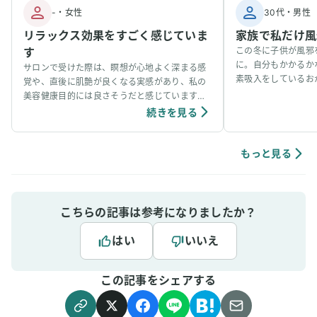
-
・
女性
30代
・
男性
リラックス効果をすごく感じていま
家族で私だけ風
す
この冬に子供が風邪
に。自分もかかるか
サロンで受けた際は、瞑想が心地よく深まる感
素吸入をしているお
覚や、直後に肌艶が良くなる実感があり、私の
事看病できました。
美容健康目的には良さそうだと感じています。
ています。笑
個人の感想ではありますが、吸入中は、脳波が
続きを見る
アルファ波やシータ波になりやすく、深くリラ
ックスできるように感じていて、ニキビなどの
肌荒れや傷もきれいに治りやすく感じていま
もっと見る
す。
こちらの記事は参考になりましたか？
はい
いいえ
この記事をシェアする