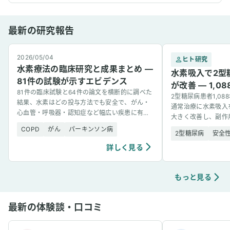
最新の研究報告
2026/05/04
ヒト研究
水素療法の臨床研究と成果まとめ —
水素吸入で2型
81件の試験が示すエビデンス
が改善 — 1,
81件の臨床試験と64件の論文を横断的に調べた
2型糖尿病患者1,0
結果、水素はどの投与方法でも安全で、がん・
通常治療に水素吸入
心血管・呼吸器・認知症など幅広い疾患に有望
大きく改善し、副作
な結果を示した。
COPD
がん
パーキンソン病
2型糖尿病
安全
詳しく見る
もっと見る
最新の体験談・口コミ