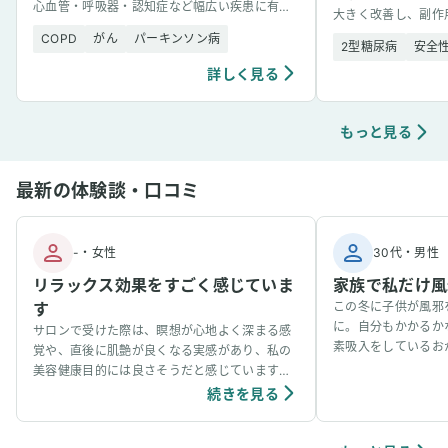
心血管・呼吸器・認知症など幅広い疾患に有望
大きく改善し、副作
な結果を示した。
COPD
がん
パーキンソン病
2型糖尿病
安全
詳しく見る
もっと見る
最新の体験談・口コミ
-
・
女性
30代
・
男性
リラックス効果をすごく感じていま
家族で私だけ風
す
この冬に子供が風邪
に。自分もかかるか
サロンで受けた際は、瞑想が心地よく深まる感
素吸入をしているお
覚や、直後に肌艶が良くなる実感があり、私の
事看病できました。
美容健康目的には良さそうだと感じています。
ています。笑
個人の感想ではありますが、吸入中は、脳波が
続きを見る
アルファ波やシータ波になりやすく、深くリラ
ックスできるように感じていて、ニキビなどの