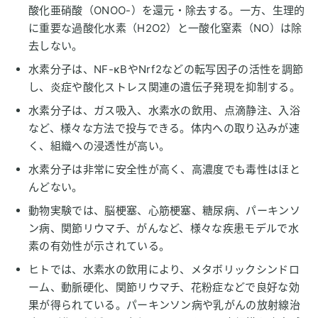
酸化亜硝酸（ONOO-）を還元・除去する。一方、生理的
に重要な過酸化水素（H2O2）と一酸化窒素（NO）は除
去しない。
水素分子は、NF-κBやNrf2などの転写因子の活性を調節
し、炎症や酸化ストレス関連の遺伝子発現を抑制する。
水素分子は、ガス吸入、水素水の飲用、点滴静注、入浴
など、様々な方法で投与できる。体内への取り込みが速
く、組織への浸透性が高い。
水素分子は非常に安全性が高く、高濃度でも毒性はほと
んどない。
動物実験では、脳梗塞、心筋梗塞、糖尿病、パーキンソ
ン病、関節リウマチ、がんなど、様々な疾患モデルで水
素の有効性が示されている。
ヒトでは、水素水の飲用により、メタボリックシンドロ
ーム、動脈硬化、関節リウマチ、花粉症などで良好な効
果が得られている。パーキンソン病や乳がんの放射線治