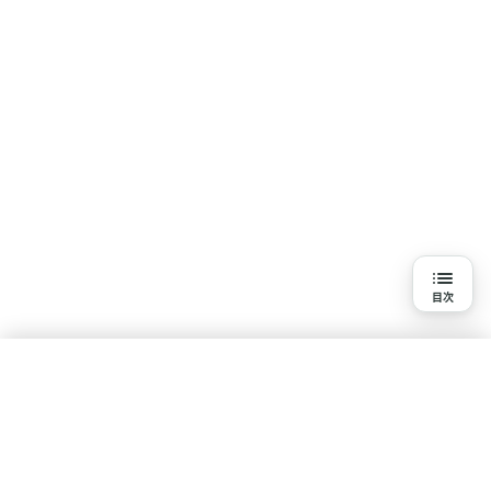
目次
目次
3分で読める詳細解説
結論