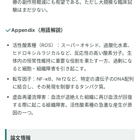
療の副作用軽減にも有望である。ただし大規模な臨床試
験はまだ少ない。
Appendix（用語解説）
活性酸素種（ROS）：スーパーオキシド、過酸化水素、
ヒドロキシルラジカルなど、反応性の高い酸素分子。生
体内の恒常性維持に重要な役割を果たす一方、過剰にな
ると細胞・組織障害を引き起こす。
転写因子：NF-κB、Nrf2など、特定の遺伝子のDNA配列
に結合し、その発現を制御するタンパク質。
虚血再灌流障害：血流が途絶えた組織に再び血流が回復
する際に起こる組織障害。活性酸素種の急激な産生が原
因の一つ。
論文情報