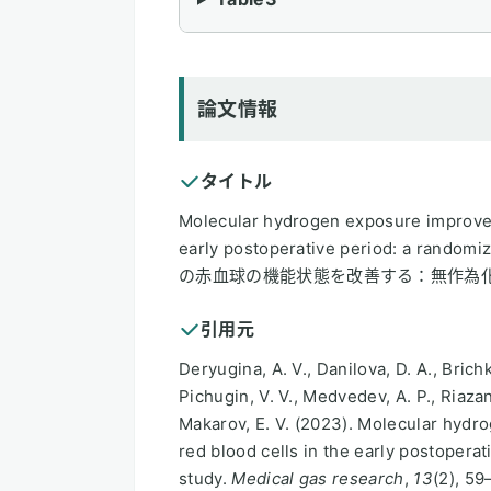
論文情報
タイトル
Molecular hydrogen exposure improves f
early postoperative period: a ra
の赤血球の機能状態を改善する：無作為
引用元
Deryugina, A. V., Danilova, D. A., Brichki
Pichugin, V. V., Medvedev, A. P., Riazano
Makarov, E. V. (2023). Molecular hydr
red blood cells in the early postoperat
study.
Medical gas research
,
13
(2), 59