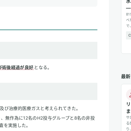
水
—
8
べ
で
広
び術後経過が良好
となる。
最新
リ
及び治療的医療ガスと考えられてきた。
ま
、無作為に12名のH2投与グループと8名の非投
サ
る
査を実施した。
り