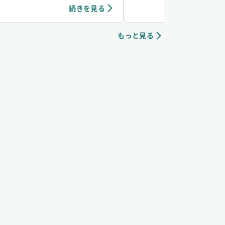
も水素吸入しています。笑
ています。個人の感想ではありますが、吸
続きを見る
続き
中は、脳波がアルファ波やシータ波にな
やすく、深くリラックスできるように感
もっと見る
ていて、ニキビなどの肌荒れや傷もきれい
治りやすく感じています。