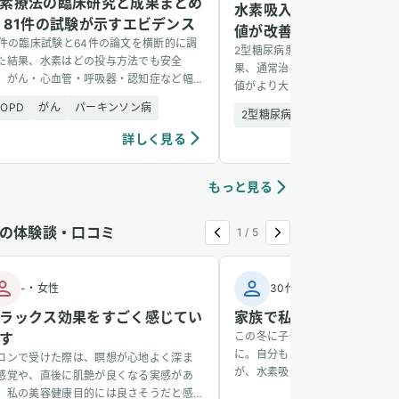
素療法の臨床研究と成果まとめ
水素吸入で2型糖尿病患
 81件の試験が示すエビデンス
値が改善 — 1,088名の
1件の臨床試験と64件の論文を横断的に調
2型糖尿病患者1,088名を6か月
た結果、水素はどの投与方法でも安全
果、通常治療に水素吸入を加えた
、がん・心血管・呼吸器・認知症など幅
値がより大きく改善し、副作用も
い疾患に有望な結果を示した。
た。
COPD
がん
パーキンソン病
2型糖尿病
安全性
詳しく見る
詳し
もっと見る
の体験談・口コミ
1
/
5
-
・
女性
30代
・
男性
ラックス効果をすごく感じてい
家族で私だけ風邪をひか
す
この冬に子供が風邪をひき、その
に。自分もかかるかなと思ってい
ロンで受けた際は、瞑想が心地よく深ま
が、水素吸入をしているおかげか
感覚や、直後に肌艶が良くなる実感があ
からず、無事看病できました。そ
、私の美容健康目的には良さそうだと感