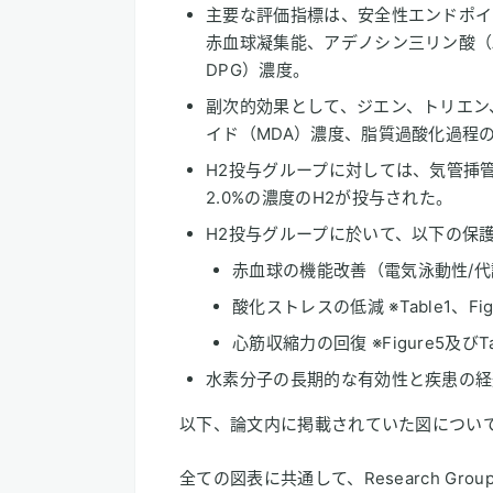
主要な評価指標は、安全性エンドポイ
赤血球凝集能、アデノシン三リン酸（AT
DPG）濃度。
副次的効果として、ジエン、トリエン
イド（MDA）濃度、脂質過酸化過程
H2投与グループに対しては、気管挿管
2.0%の濃度のH2が投与された。
H2投与グループに於いて、以下の保
赤血球の機能改善（電気泳動性/代謝
酸化ストレスの低減 ※Table1、Fig
心筋収縮力の回復 ※Figure5及びT
水素分子の長期的な有効性と疾患の経
以下、論文内に掲載されていた図につい
全ての図表に共通して、Research Grou