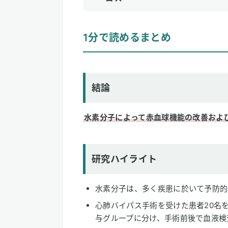
1
1分で読めるまとめ
1分で読めるまとめ
結論
研究ハイライト
論文情報
結論
2
専門家のコメント
水素分子によって赤血球機能の改善およ
研究ハイライト
水素分子は、多く疾患に於いて予防的
心肺バイパス手術を受けた患者20名を
与グループに分け、手術前後で血液検