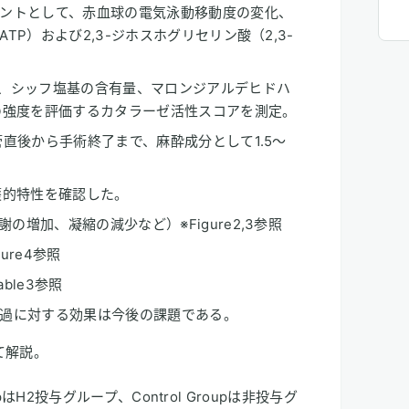
ントとして、赤血球の電気泳動移動度の変化、
じ
入
P）および2,3-ジホスホグリセリン酸（2,3-
り
じ
に
、シッフ塩基の含有量、マロンジアルデヒドハ
の強度を評価するカタラーゼ活性スコアを測定。
直後から手術終了まで、麻酔成分として1.5～
護的特性を確認した。
の増加、凝縮の減少など）※Figure2,3参照
ure4参照
able3参照
過に対する効果は今後の課題である。
て解説。
pはH2投与グループ、Control Groupは非投与グ