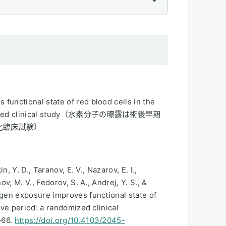
unctional state of red blood cells in the
ndomized clinical study（水素分子の曝露は術後早期
化臨床試験）
n, Y. D., Taranov, E. V., Nazarov, E. I.,
v, M. V., Fedorov, S. A., Andrej, Y. S., &
ogen exposure improves functional state of
ive period: a randomized clinical
–66.
https://doi.org/10.4103/2045-