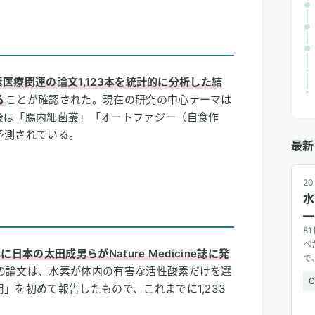
素医療関連の論文1,123本を統計的に分析した結
た
る
ことが確認された。現在の研究の中心テーマは
ス」と「炎症」
後は「腸内細菌叢」「オートファジー（自食作
予測されている。
と「細胞の自食作用」
最新
でいる
20
水
—
8
べ
年に日本の太田成男らがNature Medicine誌に発
で
の論文は、水素が体内の有害な活性酸素だけを選
広
」を初めて報告したもので、これまでに1,233