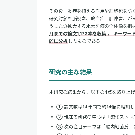
引用元
その後、炎症を抑える作用や細胞死を防
研究対象も脳梗塞、敗血症、肺障害、が
うした急拡大する水素医療の全体像を把
月までの論文1,123本を収集
。
キーワー
的に分析
したものである。
研究の主な結果
本研究の結果から、以下の4点を取り上
① 論文数は14年間で約14倍に増加
② 現在の研究の中心は「酸化ストレ
③ 次の注目テーマは「腸内細菌叢」