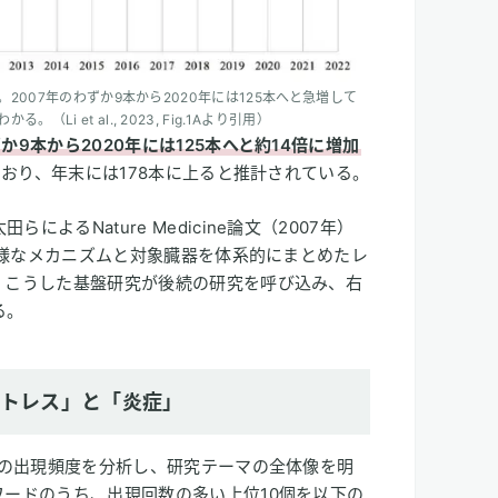
。2007年のわずか9本から2020年には125本へと急増して
 et al., 2023, Fig.1Aより引用）
ずか9本から2020年には125本へと約14倍に増加
しており、年末には178本に上ると推計されている。
よるNature Medicine論文（2007年）
の多様なメカニズムと対象臓器を体系的にまとめたレ
。こうした基盤研究が後続の研究を呼び込み、右
る。
ストレス」と「炎症」
ードの出現頻度を分析し、研究テーマの全体像を明
ワードのうち、出現回数の多い上位10個を以下の