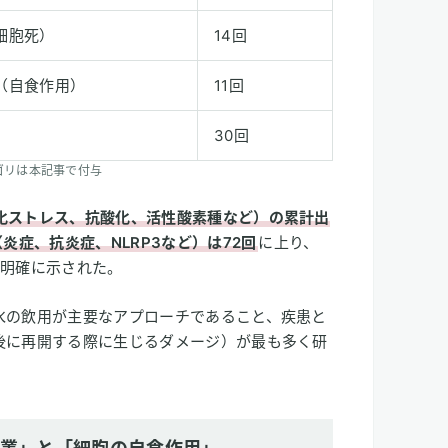
細胞死）
14回
（自食作用）
11回
30回
。カテゴリは本記事で付与
化ストレス、抗酸化、活性酸素種など）の累計出
炎症、抗炎症、NLRP3など）は72回
に上り、
が明確に示された。
水の飲用が主要なアプローチであること、疾患と
後に再開する際に生じるダメージ）が最も多く研