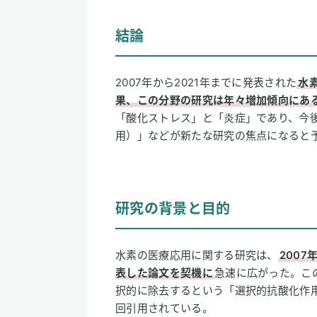
1
結論
結論
2
研究の背景と目的
3
研究の主な結果
2007年から2021年までに発表された
水
① 論文数は14年間で約14倍に増加し
果、この分野の研究は年々増加傾向にあ
② 現在の研究の中心は「酸化ストレ
「酸化ストレス」と「炎症」であり、今
用）」などが新たな研究の焦点になると
③ 次の注目テーマは「腸内細菌叢」
④ 基礎研究から臨床への展開が進ん
4
考察と今後の課題
研究の背景と目的
5
水素健康活用研究所編集部の感想
6
用語解説
水素の医療応用に関する研究は、
2007
7
論文情報
表した論文を契機に
急速に広がった。こ
択的に除去するという「選択的抗酸化作用
論文タイトル
回引用されている。