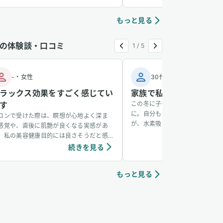
もっと見る
の体験談・口コミ
1
/
5
-
・
女性
30代
・
男性
ラックス効果をすごく感じてい
家族で私だけ風邪をひか
す
この冬に子供が風邪をひき、その
に。自分もかかるかなと思ってい
ロンで受けた際は、瞑想が心地よく深ま
が、水素吸入をしているおかげか
感覚や、直後に肌艶が良くなる実感があ
からず、無事看病できました。そ
、私の美容健康目的には良さそうだと感
も水素吸入しています。笑
ています。個人の感想ではありますが、吸
続きを見る
続き
中は、脳波がアルファ波やシータ波にな
やすく、深くリラックスできるように感
もっと見る
ていて、ニキビなどの肌荒れや傷もきれい
治りやすく感じています。