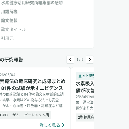
水素健康活用研究所編集部の感想
用語解説
論文情報
論文タイトル
引用元
の研究報告
1
/
5
26/05/04
ヒト研究
2
素療法の臨床研究と成果まとめ
水素吸入で2型糖尿病患
 81件の試験が示すエビデンス
値が改善 — 1,088名の
1件の臨床試験と64件の論文を横断的に調
2型糖尿病患者1,088名を6か月
た結果、水素はどの投与方法でも安全
果、通常治療に水素吸入を加えた
、がん・心血管・呼吸器・認知症など幅
値がより大きく改善し、副作用も
い疾患に有望な結果を示した。
た。
COPD
がん
パーキンソン病
2型糖尿病
安全性
詳しく見る
詳し