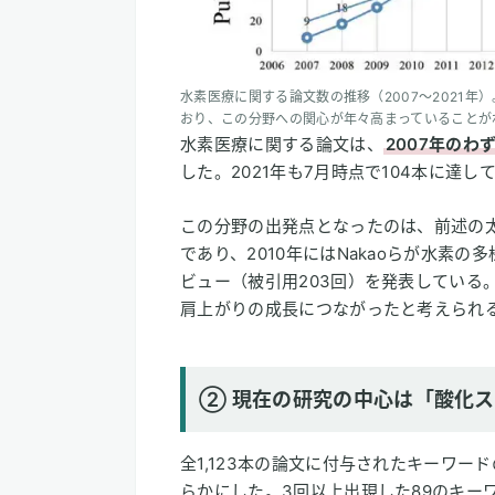
水素医療に関する論文数の推移（2007〜2021年）
おり、この分野への関心が年々高まっていることがわかる。（Li
水素医療に関する論文は、
2007年のわ
した。2021年も7月時点で104本に達
この分野の出発点となったのは、前述の太田らに
であり、2010年にはNakaoらが水素
ビュー（被引用203回）を発表している
肩上がりの成長につながったと考えられ
② 現在の研究の中心は「酸化
全1,123本の論文に付与されたキーワ
らかにした。3回以上出現した89のキー