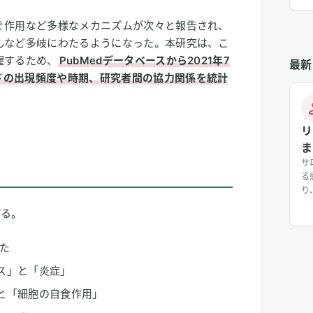
ぐ作用など多様なメカニズムが次々と報告され、
んなど多岐にわたるようになった。本研究は、こ
握するため、
PubMedデータベースから2021年7
最新
ドの出現頻度や時期、研究者間の協力関係を統計
リ
ま
サ
る
り
じ
げる。
入
り
した
じ
に
ス」と「炎症」
と「細胞の自食作用」