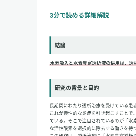
1
3分で読める詳細解説
3分で読める詳細解説
結論
研究の背景と目的
研究方法
研究結果
結論
論文情報
水素吸入と水素豊富透析液の併用は、透
2
専門家のコメント
研究の背景と目的
長期間にわたり透析治療を受けている患
これが慢性的な炎症を引き起こすことで
ている。そこで注目されているのが「水
な活性酸素を選択的に除去する働きを持
この研究は、透析治療に「水素豊富透析