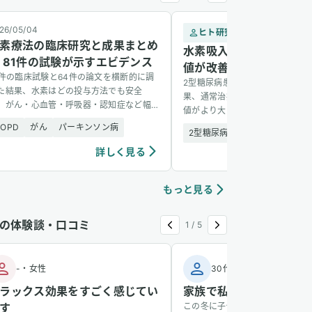
26/05/04
ヒト研究
2
素療法の臨床研究と成果まとめ
水素吸入で2型糖尿病患
 81件の試験が示すエビデンス
値が改善 — 1,088名の
1件の臨床試験と64件の論文を横断的に調
2型糖尿病患者1,088名を6か月
た結果、水素はどの投与方法でも安全
果、通常治療に水素吸入を加えた
、がん・心血管・呼吸器・認知症など幅
値がより大きく改善し、副作用も
い疾患に有望な結果を示した。
た。
COPD
がん
パーキンソン病
2型糖尿病
安全性
詳しく見る
詳し
もっと見る
の体験談・口コミ
1
/
5
-
・
女性
30代
・
男性
ラックス効果をすごく感じてい
家族で私だけ風邪をひか
す
この冬に子供が風邪をひき、その