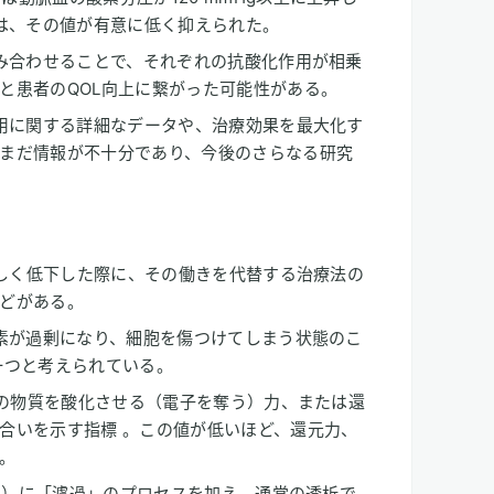
は、その値が有意に低く抑えられた。
組み合わせることで、それぞれの抗酸化作用が相乗
と患者のQOL向上に繋がった可能性がある。
作用に関する詳細なデータや、治療効果を最大化す
まだ情報が不十分であり、今後のさらなる研究
著しく低下した際に、その働きを代替する治療法の
どがある。
酸素が過剰になり、細胞を傷つけてしまう状態のこ
一つと考えられている。
他の物質を酸化させる（電子を奪う）力、または還
合いを示す指標 。この値が低いほど、還元力、
。
HD）に「濾過」のプロセスを加え、通常の透析で