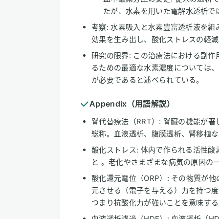
たが、水素を用いた電解水透析で
考察: 水素吸入と水素豊富透析液を
効果を生み出し、酸化ストレスの軽減
研究の限界: この治療法における副
るための最適な水素濃度については、
が必要であると述べられている。
Appendix（用語解説）
腎代替療法（RRT）: 腎臓の機能が
総称。血液透析、腹膜透析、腎移植な
酸化ストレス: 体内で作られる活性
と 。老化やさまざまな病気の原因の
酸化還元電位（ORP）: その物質が
元させる（電子を与える）力を持つ度
つまり抗酸化力が強いことを意味する
血液透析濾過（HDF）: 血液透析（