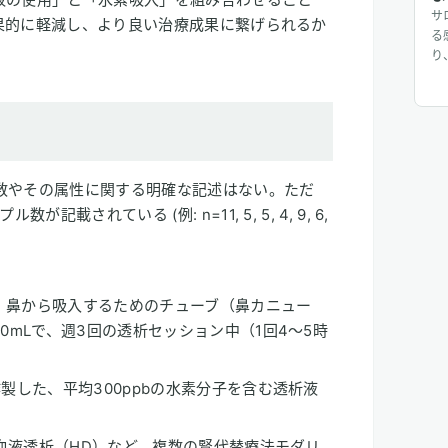
サ
果的に軽減し、より良い治療成果に繋げられるか
る
り
じ
入
り
じ
に
者数やその属性に関する明確な記述はない。ただ
されている (例: n=11, 5, 5, 4, 9, 6,
スを、鼻から吸入するためのチューブ（鼻カニュー
0mLで、週3回の透析セッション中（1回4〜5時
製した、平均300ppbの水素分子を含む透析液
の血液透析（HD）など、複数の腎代替療法モダリ