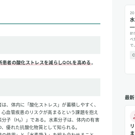
20
水
—
8
べ
で
広
析患者の酸化ストレスを減らしQOLを高める
。
最新
者は、体内に「酸化ストレス」が蓄積しやすく、
、心血管疾患のリスクが高まるという課題を抱え
素分子（H₂）」である。水素分子は、体内の有害
リ
つ、優れた抗酸化物質として知られる。
ま
液の使用」と「水素吸入」を組み合わせること