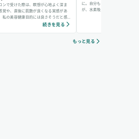
に。自分もかかるかなと思ってい
ロンで受けた際は、瞑想が心地よく深ま
が、水素吸入をしているおかげか
感覚や、直後に肌艶が良くなる実感があ
からず、無事看病できました。そ
、私の美容健康目的には良さそうだと感
も水素吸入しています。笑
ています。個人の感想ではありますが、吸
続きを見る
続き
中は、脳波がアルファ波やシータ波にな
やすく、深くリラックスできるように感
もっと見る
ていて、ニキビなどの肌荒れや傷もきれい
治りやすく感じています。