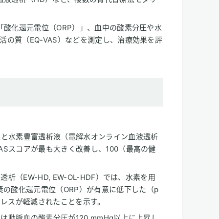
「酸化還元電位（ORP）」、血中の酸素分圧や水
の質（EQ-VAS）などを測定し、治療効果を評
吸入と水素豊富透析液（電解水オンライン血液透析
ASスコアが最も大きく改善し、100（最高の健
析（EW-HD, EW-OL-HDF）では、水素を用
の酸化還元電位（ORP）が有意に低下した（p
ストレスが軽減されたことを示す。
は動脈血の酸素分圧が120 mmHg以上に上昇し