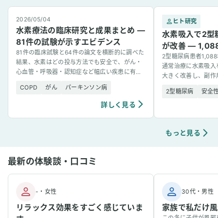
2026/05/04
ヒト研究
水素療法の臨床研究と成果まとめ —
水素吸入で2型
81件の試験が示すエビデンス
が改善 — 1,
81件の臨床試験と64件の論文を横断的に調べた
2型糖尿病患者1,0
結果、水素はどの投与方法でも安全で、がん・
通常治療に水素吸入
心血管・呼吸器・認知症など幅広い疾患に有望
大きく改善し、副作
な結果を示した。
COPD
がん
パーキンソン病
2型糖尿病
安全
詳しく見る
もっと見る
最新の体験談・口コミ
-
・
女性
30代
・
男性
リラックス効果をすごく感じていま
家族で私だけ風
この冬に子供が風邪