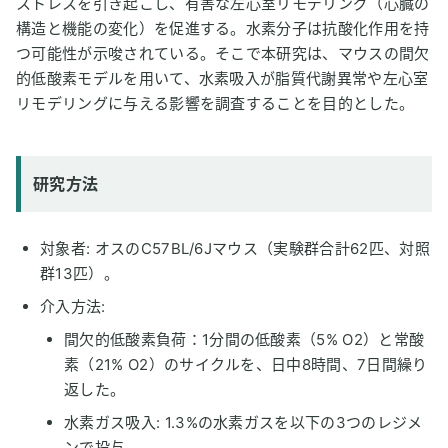
ストレスを引き起こし、有害な左心室リモデリング（心臓の
構造と機能の変化）を促進する。水素分子は抗酸化作用を持
つ可能性が示唆されている。そこで本研究は、マウスの間欠
的低酸素モデルを用いて、水素吸入が脂質代謝異常や左心室
リモデリングに与える影響を調査することを目的とした。
研究方法
対象者: オスのC57BL/6Jマウス（実験群合計62匹、対照
群13匹）。
介入方法:
間欠的低酸素負荷：1分間の低酸素（5% O2）と常酸
素（21% O2）のサイクルを、日中8時間、7日間繰り
返した。
水素ガス吸入: 1.3%の水素ガスを以下の3つのレジメ
ンで投与