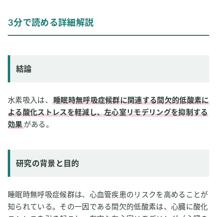
結論
3分で読める詳細解説
研究の背景と目的
研究方法
研究結果
結論
論文情報
2
専門家のコメント
水素吸入は、
睡眠時無呼吸症候群に関連する間欠的低酸素に
よる酸化ストレスを軽減し、左心室リモデリングを抑制する
効果
がある。
研究の背景と目的
睡眠時無呼吸症候群は、心血管疾患のリスクを高めることが
知られている。その一因である間欠的低酸素は、心臓に酸化