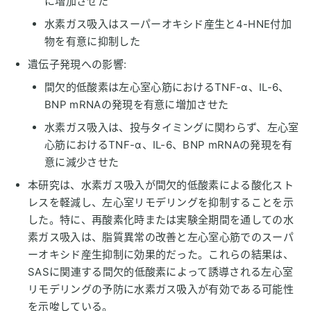
に増加させた
水素ガス吸入はスーパーオキシド産生と4-HNE付加
物を有意に抑制した
遺伝子発現への影響:
間欠的低酸素は左心室心筋におけるTNF-α、IL-6、
BNP mRNAの発現を有意に増加させた
水素ガス吸入は、投与タイミングに関わらず、左心室
心筋におけるTNF-α、IL-6、BNP mRNAの発現を有
意に減少させた
本研究は、水素ガス吸入が間欠的低酸素による酸化スト
レスを軽減し、左心室リモデリングを抑制することを示
した。特に、再酸素化時または実験全期間を通しての水
素ガス吸入は、脂質異常の改善と左心室心筋でのスーパ
ーオキシド産生抑制に効果的だった。これらの結果は、
SASに関連する間欠的低酸素によって誘導される左心室
リモデリングの予防に水素ガス吸入が有効である可能性
を示唆している。