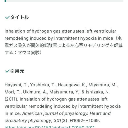
タイトル
Inhalation of hydrogen gas attenuates left ventricular
remodeling induced by intermittent hypoxia in mice（水
素ガス吸入が間欠的低酸素による左心室リモデリングを軽減
する：マウス実験）
引用元
Hayashi, T., Yoshioka, T., Hasegawa, K., Miyamura, M.,
Mori, T., Ukimura, A., Matsumura, Y., & Ishizaka, N.
(2011). Inhalation of hydrogen gas attenuates left
ventricular remodeling induced by intermittent hypoxia
in mice.
American journal of physiology. Heart and
circulatory physiology
,
301
(3), H1062–H1069.
https://doi.org/10.1152/ajpheart.00150.2011