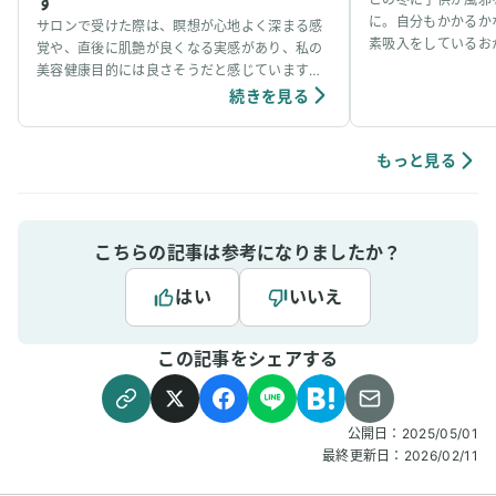
す
に。自分もかかるか
サロンで受けた際は、瞑想が心地よく深まる感
素吸入をしているお
覚や、直後に肌艶が良くなる実感があり、私の
事看病できました。
美容健康目的には良さそうだと感じています。
ています。笑
個人の感想ではありますが、吸入中は、脳波が
続きを見る
アルファ波やシータ波になりやすく、深くリラ
ックスできるように感じていて、ニキビなどの
肌荒れや傷もきれいに治りやすく感じていま
もっと見る
す。
こちらの記事は参考になりましたか？
はい
いいえ
この記事をシェアする
公開日：
2025/05/01
最終更新日：
2026/02/11