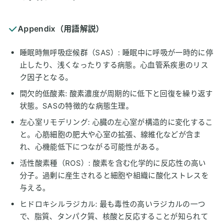
Appendix（用語解説）
睡眠時無呼吸症候群（SAS）: 睡眠中に呼吸が一時的に停
止したり、浅くなったりする病態。心血管系疾患のリス
ク因子となる。
間欠的低酸素: 酸素濃度が周期的に低下と回復を繰り返す
状態。SASの特徴的な病態生理。
左心室リモデリング: 心臓の左心室が構造的に変化するこ
と。心筋細胞の肥大や心室の拡張、線維化などが含ま
れ、心機能低下につながる可能性がある。
活性酸素種（ROS）: 酸素を含む化学的に反応性の高い
分子。過剰に産生されると細胞や組織に酸化ストレスを
与える。
ヒドロキシルラジカル: 最も毒性の高いラジカルの一つ
で、脂質、タンパク質、核酸と反応することが知られて