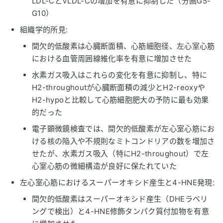
LDL-CとVLDL-Cの増加を有意に抑制した（分画G5-
G10）
組織学的所見:
間欠的低酸素は心臓断面積、心筋細胞径、左心室心筋
における血管周囲線維化率を有意に増加させた
水素ガス吸入はこれらの変化を有意に抑制し、特に
H2-throughoutが心臓断面積の減少とH2-reoxyや
H2-hypoと比較して心筋細胞肥大の予防に最も効果
的だった
電子顕微鏡検査では、間欠的低酸素が左心室心筋にお
ける核の陥入や不規則なミトコンドリアの数を増加さ
せたが、水素ガス吸入（特にH2-throughout）で左
心室心筋の微細構造が良好に保たれていた
左心室心筋におけるスーパーオキシド産生と4-HNE発現:
間欠的低酸素はスーパーオキシド産生（DHEラベリ
ングで検出）と4-HNE修飾タンパク質付加物を有意