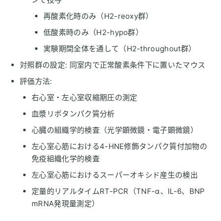
再酸素化時のみ（H2-reoxy群）
低酸素時のみ（H2-hypo群）
実験期間全体を通して（H2-throughout群）
対照群の設定: 同室内で正常酸素条件下に置いたマウス
評価方法:
右心室・左心室収縮期圧の測定
血漿リポタンパク質分析
心臓の組織学的検査（光学顕微鏡・電子顕微鏡）
左心室心筋における4-HNE修飾タンパク質付加物の
免疫組織化学的検査
左心室心筋におけるスーパーオキシド産生の検出
定量的リアルタイムRT-PCR（TNF-α、IL-6、BNP
mRNA発現量測定）