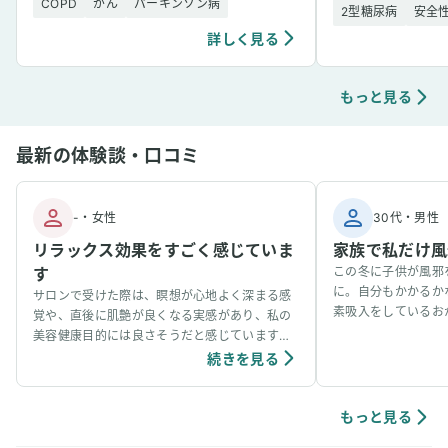
COPD
がん
パーキンソン病
2型糖尿病
安全
詳しく見る
もっと見る
最新の体験談・口コミ
-
・
女性
30代
・
男性
リラックス効果をすごく感じていま
家族で私だけ風
す
この冬に子供が風邪
に。自分もかかるか
サロンで受けた際は、瞑想が心地よく深まる感
素吸入をしているお
覚や、直後に肌艶が良くなる実感があり、私の
事看病できました。
美容健康目的には良さそうだと感じています。
ています。笑
個人の感想ではありますが、吸入中は、脳波が
続きを見る
アルファ波やシータ波になりやすく、深くリラ
ックスできるように感じていて、ニキビなどの
肌荒れや傷もきれいに治りやすく感じていま
もっと見る
す。