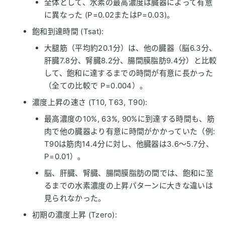
全体として、水素の最高濃度は臓器によって有意
に異なった (P=0.02またはP=0.03)。
飽和到達時間 (Tsat):
大腿筋（平均約20.1分）は、他の臓器（脳6.3分、
肝臓7.8分、腎臓8.2分、腸間膜脂肪9.4分）と比較
して、飽和に達するまでの時間が有意に長かった
（全ての比較で P=0.004）。
濃度上昇の速さ (T10, T63, T90):
最高濃度の10%, 63%, 90%に到達する時間も、筋
肉で他の臓器より有意に時間がかかっていた（例:
T90は筋肉14.4分に対し、他臓器は3.6～5.7分、
P=0.01）。
脳、肝臓、腎臓、腸間膜脂肪の間では、飽和に至
るまでの水素濃度の上昇パターンに大きな違いは
見られなかった。
初期の濃度上昇 (Tzero):