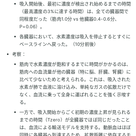
吸入開始後、最初に濃度が検出され始めるまでの時間
（最高濃度の3%に達する時間）は、全ての臓器間で
同程度だった（筋肉1.0分 vs 他臓器0.4-0.6分、
P=0.06）。
各臓器において、水素濃度は吸入を停止するとすぐに
ベースラインへ戻った。（10分前後）
考察：
筋肉で水素濃度が飽和するまでに時間がかかるのは、
筋肉への血流量が他の臓器（特に脳、肝臓、腎臓）に
比べて少ないためと考えられる。これは、吸入された
水素が肺で血液に溶け込み、単純なガスの拡散だけで
なく、血流に乗って全身に運ばれることを強く示唆す
る。
一方で、吸入開始からごく初期の濃度上昇が見られる
までの時間（Tzero）が全臓器でほぼ同じだったこと
は、血流による輸送モデルを支持する。動脈血はほぼ
同時に各臓器へ到達するため、拡散距離に依存するモ