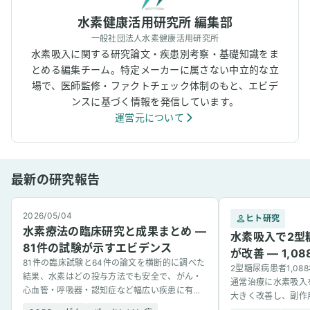
水素健康活用研究所 編集部
一般社団法人水素健康活用研究所
水素吸入に関する研究論文・疾患別考察・基礎知識をま
とめる編集チーム。特定メーカーに属さない中立的な立
場で、医師監修・ファクトチェック体制のもと、エビデ
ンスに基づく情報を発信しています。
運営元について
最新の研究報告
2026/05/04
ヒト研究
水素療法の臨床研究と成果まとめ —
水素吸入で2型
81件の試験が示すエビデンス
が改善 — 1,
81件の臨床試験と64件の論文を横断的に調べた
2型糖尿病患者1,0
結果、水素はどの投与方法でも安全で、がん・
通常治療に水素吸入
心血管・呼吸器・認知症など幅広い疾患に有望
大きく改善し、副作
な結果を示した。