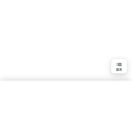
目次
目次
3分で読める詳細解説
結論
水素吸入を知る
研究の背景と目的