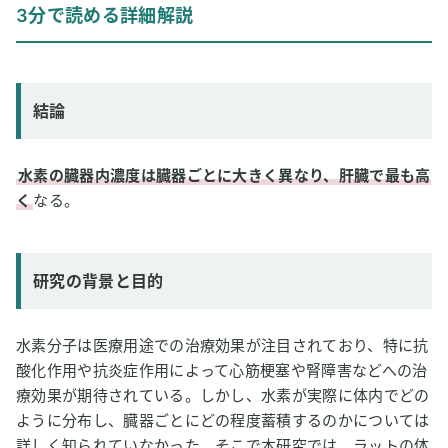
3分で読める詳細解説
研究の背景と目的
研究方法
研究結果
結論
論文情報
2
専門家のコメント
水素の臓器内濃度は臓器ごとに大きく異なり、肝臓で最も高
く
なる。
研究の背景と目的
水素分子は医療用途での治療効果が注目されており、特に抗
酸化作用や抗炎症作用によって心筋梗塞や腎障害などへの治
療効果が期待されている。しかし、水素が実際に体内でどの
ように分布し、臓器ごとにどの程度蓄積するのかについては
詳しく知られていなかった。そこで本研究では、ラットの体