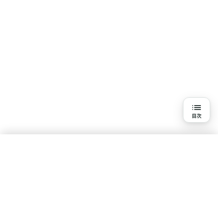
目次
目次
3分で読める詳細解説
結論
水素吸入を知る
研究の背景と目的