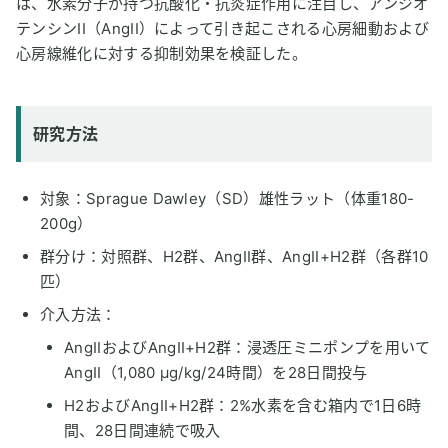
は、水素分子が持つ抗酸化・抗炎症作用に注目し、アンジオ
テンシンII（AngII）によって引き起こされる心房細動および
心房線維化に対する抑制効果を検証した。
研究方法
対象：Sprague Dawley（SD）雄性ラット（体重180-
200g）
群分け：対照群、H2群、AngII群、AngII+H2群（各群10
匹）
介入方法：
AngIIおよびAngII+H2群：浸透圧ミニポンプを用いて
AngII（1,080 μg/kg/24時間）を28日間投与
H2およびAngII+H2群：2%水素を含む箱内で1日6時
間、28日間連続で吸入