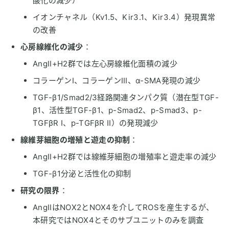
酸化の減少）
イオンチャネル（Kv1.5、Kir3.1、Kir3.4）発現異常
の改善
心房線維化の減少
：
AngII+H2群では左心房線維化面積の減少
コラーゲンI、コラーゲンIII、α-SMA発現の減少
TGF-β1/Smad2/3経路関連タンパク質（潜在型TGF-
β1、活性型TGF-β1、p-Smad2、p-Smad3、p-
TGFβR I、p-TGFβR II）の発現減少
線維芽細胞の増殖と遊走の抑制
：
AngII+H2群では線維芽細胞の増殖率と遊走率の減少
TGF-β1分泌と活性化の抑制
研究の限界
：
AngIIはNOX2とNOX4を介してROSを産生するが、
本研究ではNOX4とそのサブユニットのみを調査