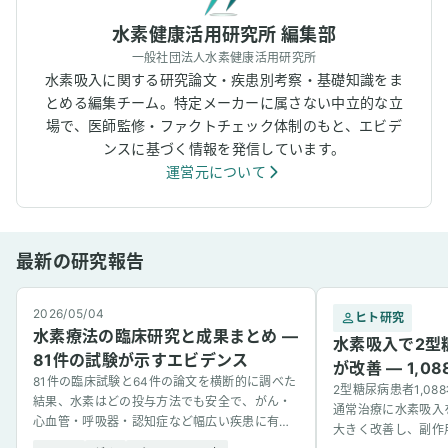
水素健康活用研究所 編集部
一般社団法人水素健康活用研究所
水素吸入に関する研究論文・疾患別考察・基礎知識をま
とめる編集チーム。特定メーカーに属さない中立的な立
場で、医師監修・ファクトチェック体制のもと、エビデ
ンスに基づく情報を発信しています。
運営元について
最新の研究報告
2026/05/04
ヒト研究
水素療法の臨床研究と成果まとめ —
水素吸入で2型
81件の試験が示すエビデンス
が改善 — 1,
81件の臨床試験と64件の論文を横断的に調べた
2型糖尿病患者1,0
結果、水素はどの投与方法でも安全で、がん・
通常治療に水素吸入
心血管・呼吸器・認知症など幅広い疾患に有望
大きく改善し、副作
な結果を示した。