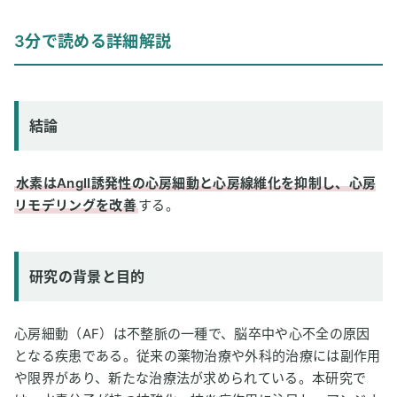
結論
3分で読める詳細解説
研究の背景と目的
研究方法
研究結果
結論
論文情報
2
専門家のコメント
水素はAngII誘発性の心房細動と心房線維化を抑制し、心房
リモデリングを改善
する。
研究の背景と目的
心房細動（AF）は不整脈の一種で、脳卒中や心不全の原因
となる疾患である。従来の薬物治療や外科的治療には副作用
や限界があり、新たな治療法が求められている。本研究で