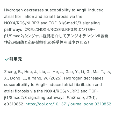
Hydrogen decreases susceptibility to AngII-induced
atrial fibrillation and atrial fibrosis via the
NOX4/ROS/NLRP3 and TGF-β1/Smad2/3 signaling
pathways（水素はNOX4/ROS/NLRP3およびTGF-
β1/Smad2/3シグナル経路を介してアンジオテンシンII誘発
性心房細動と心房線維化の感受性を減少させる）
引用元
Zhang, B., Hou, J., Liu, J., He, J., Gao, Y., Li, G., Ma, T., Lv,
X., Dong, L., & Yang, W. (2025). Hydrogen decreases
susceptibility to AngII-induced atrial fibrillation and
atrial fibrosis via the NOX4/ROS/NLRP3 and TGF-
β1/Smad2/3 signaling pathways.
PloS one
,
20
(1),
e0310852.
https://doi.org/10.1371/journal.pone.0310852