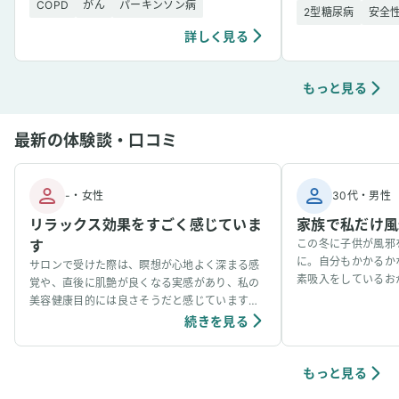
COPD
がん
パーキンソン病
2型糖尿病
安全
詳しく見る
もっと見る
最新の体験談・口コミ
-
・
女性
30代
・
男性
リラックス効果をすごく感じていま
家族で私だけ風
す
この冬に子供が風邪
に。自分もかかるか
サロンで受けた際は、瞑想が心地よく深まる感
素吸入をしているお
覚や、直後に肌艶が良くなる実感があり、私の
事看病できました。
美容健康目的には良さそうだと感じています。
ています。笑
個人の感想ではありますが、吸入中は、脳波が
続きを見る
アルファ波やシータ波になりやすく、深くリラ
ックスできるように感じていて、ニキビなどの
肌荒れや傷もきれいに治りやすく感じていま
もっと見る
す。