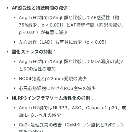
AF感受性と持続時間の減少
：
AngII+H2群ではAngII群と比較してAF感受性（約
75%減少、p < 0.001）とAF持続時間（約65%減少、
p < 0.01）が有意に減少
左心房径（LAD）も有意に減少（p < 0.05）
酸化ストレスの抑制
：
AngII+H2群ではAngII群と比較してMDA濃度の減少
とSOD活性の増加
NOX4発現とp22phox発現の減少
心房心筋細胞におけるROS産生の減少
NLRP3インフラマソーム活性化の抑制
：
AngII+H2群ではNLRP3、ASC、Caspase1-p20、成
熟IL-1βレベルの減少
Ca2+処理異常の改善（CaMKIIリン酸化とRyR2リン