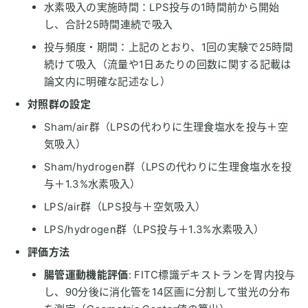
水素吸入の実施時間：LPS投与の1時間前から開始
し、合計25時間連続で吸入
投与頻度・期間：上記のとおり、1回の実験で25時間
続けて吸入（流量や1日あたりの回数に関する記載は
論文内に明確な記述なし）
対照群の設定
Sham/air群（LPSの代わりに生理食塩水を投与＋空
気吸入）
Sham/hydrogen群（LPSの代わりに生理食塩水を投
与＋1.3%水素吸入）
LPS/air群（LPS投与＋空気吸入）
LPS/hydrogen群（LPS投与＋1.3%水素吸入）
評価方法
腸管運動機能評価
: FITC標識デキストランを胃内投与
し、90分後に消化管を14区画に分割して蛍光の分布