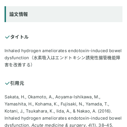
論文情報
タイトル
Inhaled hydrogen ameliorates endotoxin-induced bowel
dysfunction（水素吸入はエンドトキシン誘発性腸管機能障
害を改善する）
引用元
Sakata, H., Okamoto, A., Aoyama-Ishikawa, M.,
Yamashita, H., Kohama, K., Fujisaki, N., Yamada, T.,
Kotani, J., Tsukahara, K., Iida, A., & Nakao, A. (2016).
Inhaled hydrogen ameliorates endotoxin-induced bowel
dysfunction.
Acute medicine & surgery
,
4
(1), 38–45.