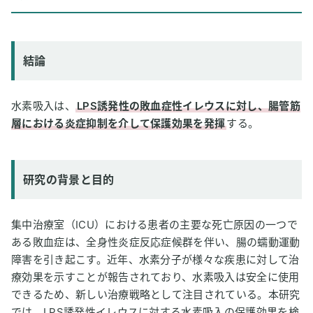
研究の背景と目的
研究方法
研究結果
結論
論文情報
2
専門家のコメント
水素吸入は、
LPS誘発性の敗血症性イレウスに対し、腸管筋
層における炎症抑制を介して保護効果を発揮
する。
研究の背景と目的
集中治療室（ICU）における患者の主要な死亡原因の一つで
ある敗血症は、全身性炎症反応症候群を伴い、腸の蠕動運動
障害を引き起こす。近年、水素分子が様々な疾患に対して治
療効果を示すことが報告されており、水素吸入は安全に使用
できるため、新しい治療戦略として注目されている。本研究
では、LPS誘発性イレウスに対する水素吸入の保護効果を検