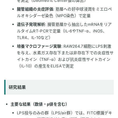
を測定（
Geometric Center
値の算出）
腸管組織の炎症評価
: 筋層への好中球浸潤をミエロペ
ルオキシダーゼ染色（MPO染色）で定量
遺伝子発現解析
: 腸管筋層から抽出したmRNAをリア
ルタイムRT-PCRで定量（IL-6やTNF-α、iNOS、
TLR4、IL-10など）
培養マクロファージ実験
: RAW264.7細胞にLPS刺激
を与え、水素ガス存在下または非存在下での炎症性サ
イトカイン（TNF-α）および抗炎症性サイトカイン
（IL-10）の産生をELISAで測定
研究結果
主要な結果（数値・p値を含む）
LPS投与のみの群（LPS/air群）では、FITC標識デキ