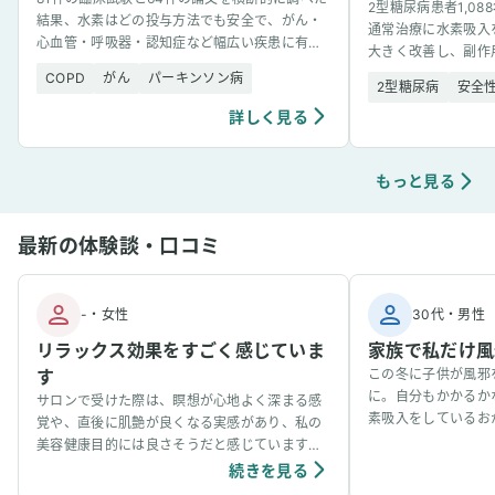
2型糖尿病患者1,0
結果、水素はどの投与方法でも安全で、がん・
通常治療に水素吸入
心血管・呼吸器・認知症など幅広い疾患に有望
大きく改善し、副作
な結果を示した。
COPD
がん
パーキンソン病
2型糖尿病
安全
詳しく見る
もっと見る
最新の体験談・口コミ
-
・
女性
30代
・
男性
リラックス効果をすごく感じていま
家族で私だけ風
す
この冬に子供が風邪
に。自分もかかるか
サロンで受けた際は、瞑想が心地よく深まる感
素吸入をしているお
覚や、直後に肌艶が良くなる実感があり、私の
事看病できました。
美容健康目的には良さそうだと感じています。
ています。笑
個人の感想ではありますが、吸入中は、脳波が
続きを見る
アルファ波やシータ波になりやすく、深くリラ