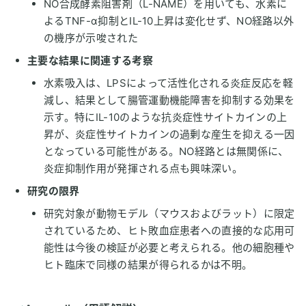
NO合成酵素阻害剤（L-NAME）を用いても、水素に
よるTNF-α抑制とIL-10上昇は変化せず、NO経路以外
の機序が示唆された
主要な結果に関連する考察
水素吸入は、LPSによって活性化される炎症反応を軽
減し、結果として腸管運動機能障害を抑制する効果を
示す。特にIL-10のような抗炎症性サイトカインの上
昇が、炎症性サイトカインの過剰な産生を抑える一因
となっている可能性がある。NO経路とは無関係に、
炎症抑制作用が発揮される点も興味深い。
研究の限界
研究対象が動物モデル（マウスおよびラット）に限定
されているため、ヒト敗血症患者への直接的な応用可
能性は今後の検証が必要と考えられる。他の細胞種や
ヒト臨床で同様の結果が得られるかは不明。