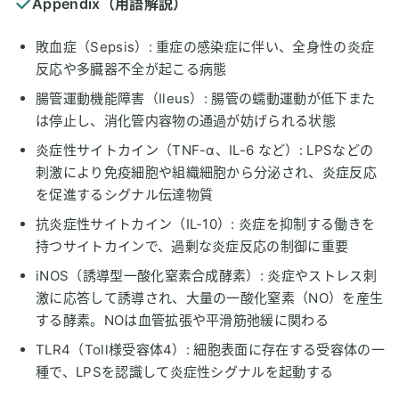
Appendix（用語解説）
敗血症（Sepsis）: 重症の感染症に伴い、全身性の炎症
反応や多臓器不全が起こる病態
腸管運動機能障害（Ileus）: 腸管の蠕動運動が低下また
は停止し、消化管内容物の通過が妨げられる状態
炎症性サイトカイン（TNF-α、IL-6 など）: LPSなどの
刺激により免疫細胞や組織細胞から分泌され、炎症反応
を促進するシグナル伝達物質
抗炎症性サイトカイン（IL-10）: 炎症を抑制する働きを
持つサイトカインで、過剰な炎症反応の制御に重要
iNOS（誘導型一酸化窒素合成酵素）: 炎症やストレス刺
激に応答して誘導され、大量の一酸化窒素（NO）を産生
する酵素。NOは血管拡張や平滑筋弛緩に関わる
TLR4（Toll様受容体4）: 細胞表面に存在する受容体の一
種で、LPSを認識して炎症性シグナルを起動する