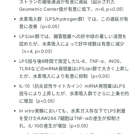
ストランの腸管通過が有意に遅延（図示された
Geometric Center値が有意に低下、
n=6, p<0.05
）
水素吸入群（LPS/hydrogen群）では、この遅延が有
意に改善（p<0.05）
LPS/air群では、腸管筋層への好中球の著しい浸潤を
認めたが、水素吸入によって好中球数は有意に減少
（
n=4, p<0.05
）
LPS投与後6時間で測定したIL-6、TNF-α、iNOS、
TLR4などのmRNA発現量はLPS/air群で大きく上昇し
たが、水素吸入により有意に抑制（p<0.05）
IL-10（抗炎症性サイトカイン）mRNA発現量はLPS
投与により上昇したが、水素吸入群でさらに上乗せ的
に増加（p<0.05）
In vitro
実験においても、水素ガス存在下でLPS刺激
を受けたRAW264.7細胞はTNF-αの産生が抑制さ
れ、IL-10の産生が増加（p<0.05）