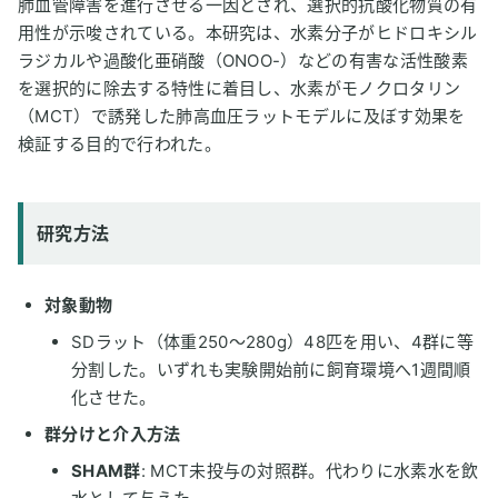
肺血管障害を進行させる一因とされ、選択的抗酸化物質の有
用性が示唆されている。本研究は、水素分子がヒドロキシル
ラジカルや過酸化亜硝酸（ONOO-）などの有害な活性酸素
を選択的に除去する特性に着目し、水素がモノクロタリン
（MCT）で誘発した肺高血圧ラットモデルに及ぼす効果を
検証する目的で行われた。
研究方法
対象動物
SDラット（体重250〜280g）48匹を用い、4群に等
分割した。いずれも実験開始前に飼育環境へ1週間順
化させた。
群分けと介入方法
SHAM群
: MCT未投与の対照群。代わりに水素水を飲