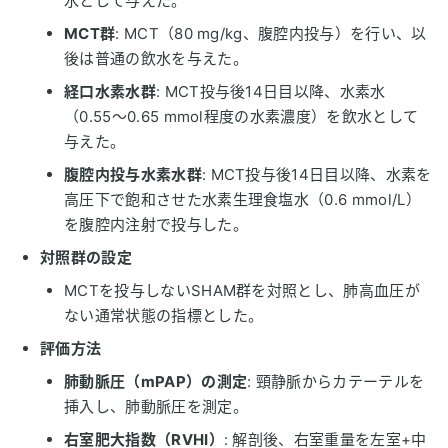
水として与えた。
MCT群
: MCT（80 mg/kg、腹腔内投与）を行い、以
後は普通の飲水を与えた。
経口水素水群
: MCT投与後14日目以降、水素水
（0.55〜0.65 mmol程度の水素濃度）を飲水として
与えた。
腹腔内投与水素水群
: MCT投与後14日目以降、水素を
高圧下で飽和させた水素生理食塩水（0.6 mmol/L）
を腹腔内注射で投与した。
対照群の設定
MCTを投与しないSHAM群を対照とし、肺高血圧が
ない通常状態の指標とした。
評価方法
肺動脈圧（mPAP）の測定
: 頸静脈からカテーテルを
挿入し、肺動脈圧を測定。
右室肥大指数（RVHI）
: 解剖後、右室重量を左室+中