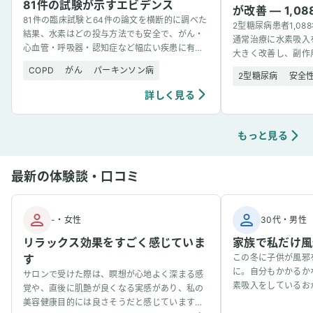
81件の試験が示すエビデンス
が改善 — 1,
81件の臨床試験と64件の論文を横断的に調べた
2型糖尿病患者1,0
結果、水素はどの投与方法でも安全で、がん・
通常治療に水素吸入
心血管・呼吸器・認知症など幅広い疾患に有望
大きく改善し、副作
な結果を示した。
COPD
がん
パーキンソン病
2型糖尿病
安全
詳しく見る
もっと見る
最新の体験談・口コミ
-
・
女性
30代
・
男性
リラックス効果をすごく感じていま
家族で私だけ風
す
この冬に子供が風邪
に。自分もかかるか
サロンで受けた際は、瞑想が心地よく深まる感
素吸入をしているお
覚や、直後に肌艶が良くなる実感があり、私の
事看病できました。
美容健康目的には良さそうだと感じています。