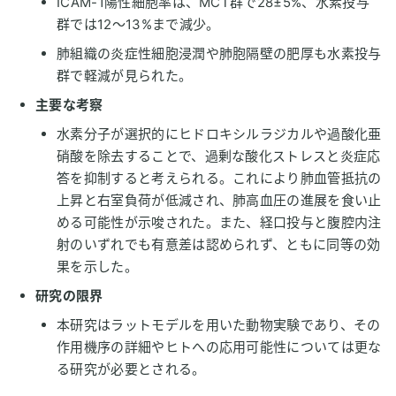
ICAM-1陽性細胞率は、MCT群で28±5%、水素投与
群では12〜13%まで減少。
肺組織の炎症性細胞浸潤や肺胞隔壁の肥厚も水素投与
群で軽減が見られた。
主要な考察
水素分子が選択的にヒドロキシルラジカルや過酸化亜
硝酸を除去することで、過剰な酸化ストレスと炎症応
答を抑制すると考えられる。これにより肺血管抵抗の
上昇と右室負荷が低減され、肺高血圧の進展を食い止
める可能性が示唆された。また、経口投与と腹腔内注
射のいずれでも有意差は認められず、ともに同等の効
果を示した。
研究の限界
本研究はラットモデルを用いた動物実験であり、その
作用機序の詳細やヒトへの応用可能性については更な
る研究が必要とされる。