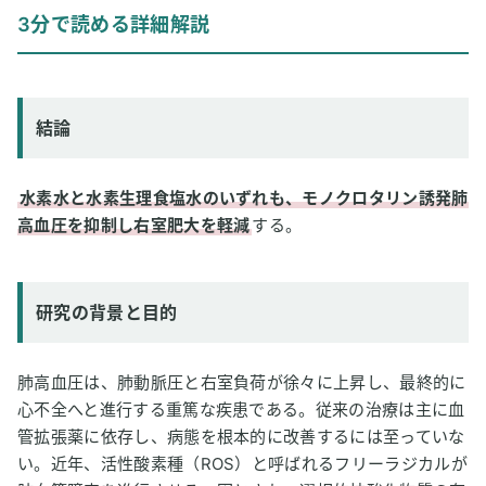
結論
3分で読める詳細解説
研究の背景と目的
研究方法
研究結果
結論
論文情報
2
専門家のコメント
水素水と水素生理食塩水のいずれも、モノクロタリン誘発肺
高血圧を抑制し右室肥大を軽減
する。
研究の背景と目的
肺高血圧は、肺動脈圧と右室負荷が徐々に上昇し、最終的に
心不全へと進行する重篤な疾患である。従来の治療は主に血
管拡張薬に依存し、病態を根本的に改善するには至っていな
い。近年、活性酸素種（ROS）と呼ばれるフリーラジカルが