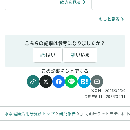
ています。笑
個人の感想ではありますが、吸入中は、脳波が
続きを見る
アルファ波やシータ波になりやすく、深くリラ
ックスできるように感じていて、ニキビなどの
肌荒れや傷もきれいに治りやすく感じていま
もっと見る
す。
こちらの記事は参考になりましたか？
はい
いいえ
この記事をシェアする
公開日：
2025/02/09
最終更新日：
2026/02/11
水素健康活用研究所トップ
研究報告
肺高血圧ラットモデルに