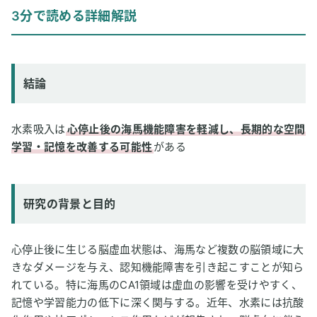
結論
3分で読める詳細解説
研究の背景と目的
研究方法
研究結果
結論
論文情報
2
専門家のコメント
水素吸入は
心停止後の海馬機能障害を軽減し、長期的な空間
学習・記憶を改善する可能性
がある
研究の背景と目的
心停止後に生じる脳虚血状態は、海馬など複数の脳領域に大
きなダメージを与え、認知機能障害を引き起こすことが知ら
れている。特に海馬のCA1領域は虚血の影響を受けやすく、
記憶や学習能力の低下に深く関与する。近年、水素には抗酸