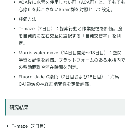
ACA後に水素を使用しない群（ACA群）と、そもそも
心停止を起こさないSham群を対照として設定。
評価方法
T-maze（7日目）：探索行動と作業記憶を評価。腕
を自発的に左右交互に選択する「自発交替率」を測
定。
Morris water maze（14日目開始～18日目）：空間
学習と記憶を評価。プラットフォームのある水槽内で
の移動距離や滞在時間を測定。
Fluoro-Jade C染色（7日目および18日目）：海馬
CA1領域の神経細胞変性を定量評価。
研究結果
T-maze（7日目）