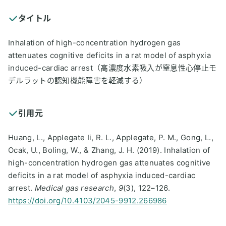
タイトル
Inhalation of high-concentration hydrogen gas
attenuates cognitive deficits in a rat model of asphyxia
induced-cardiac arrest（高濃度水素吸入が窒息性心停止モ
デルラットの認知機能障害を軽減する）
引用元
Huang, L., Applegate Ii, R. L., Applegate, P. M., Gong, L.,
Ocak, U., Boling, W., & Zhang, J. H. (2019). Inhalation of
high-concentration hydrogen gas attenuates cognitive
deficits in a rat model of asphyxia induced-cardiac
arrest.
Medical gas research
,
9
(3), 122–126.
https://doi.org/10.4103/2045-9912.266986