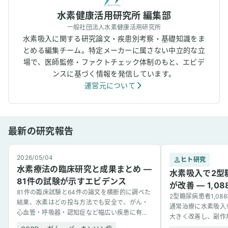
水素健康活用研究所 編集部
一般社団法人水素健康活用研究所
水素吸入に関する研究論文・疾患別考察・基礎知識をま
とめる編集チーム。特定メーカーに属さない中立的な立
場で、医師監修・ファクトチェック体制のもと、エビデ
ンスに基づく情報を発信しています。
運営元について
最新の研究報告
2026/05/04
ヒト研究
水素療法の臨床研究と成果まとめ —
水素吸入で2型
81件の試験が示すエビデンス
が改善 — 1,
81件の臨床試験と64件の論文を横断的に調べた
2型糖尿病患者1,0
結果、水素はどの投与方法でも安全で、がん・
通常治療に水素吸入
心血管・呼吸器・認知症など幅広い疾患に有望
大きく改善し、副作
な結果を示した。