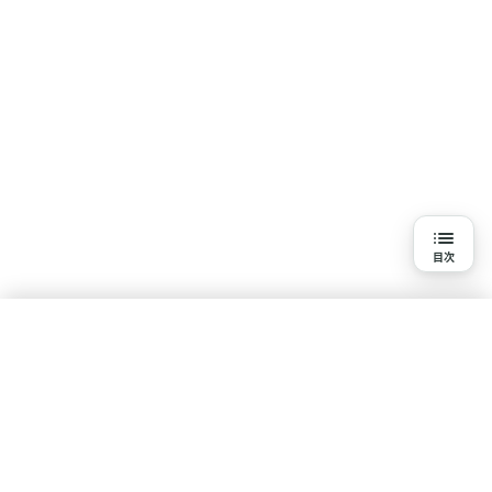
目次
目次
3分で読める詳細解説
結論
水素吸入を知る
研究の背景と目的