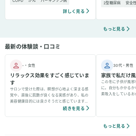
COPD
がん
パーキンソン病
2型糖尿病
安全
詳しく見る
もっと見る
最新の体験談・口コミ
-
・
女性
30代
・
男性
リラックス効果をすごく感じていま
家族で私だけ風
す
この冬に子供が風邪
に。自分もかかるか
サロンで受けた際は、瞑想が心地よく深まる感
素吸入をしているお
覚や、直後に肌艶が良くなる実感があり、私の
事看病できました。
美容健康目的には良さそうだと感じています。
ています。笑
個人の感想ではありますが、吸入中は、脳波が
続きを見る
アルファ波やシータ波になりやすく、深くリラ
ックスできるように感じていて、ニキビなどの
肌荒れや傷もきれいに治りやすく感じていま
もっと見る
す。