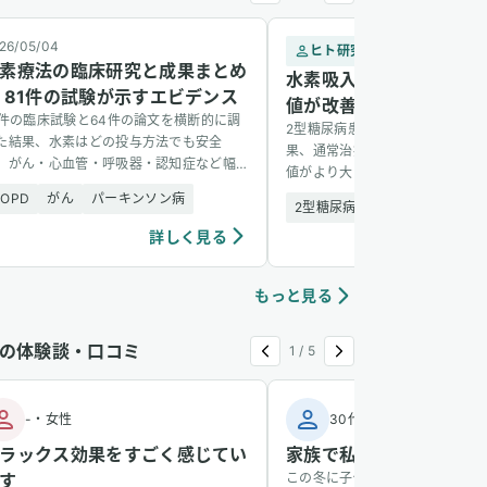
26/05/04
ヒト研究
2
素療法の臨床研究と成果まとめ
水素吸入で2型糖尿病患
 81件の試験が示すエビデンス
値が改善 — 1,088名の
1件の臨床試験と64件の論文を横断的に調
2型糖尿病患者1,088名を6か月
た結果、水素はどの投与方法でも安全
果、通常治療に水素吸入を加えた
、がん・心血管・呼吸器・認知症など幅
値がより大きく改善し、副作用も
い疾患に有望な結果を示した。
た。
COPD
がん
パーキンソン病
2型糖尿病
安全性
詳しく見る
詳し
もっと見る
の体験談・口コミ
1
/
5
-
・
女性
30代
・
男性
ラックス効果をすごく感じてい
家族で私だけ風邪をひか
す
この冬に子供が風邪をひき、その