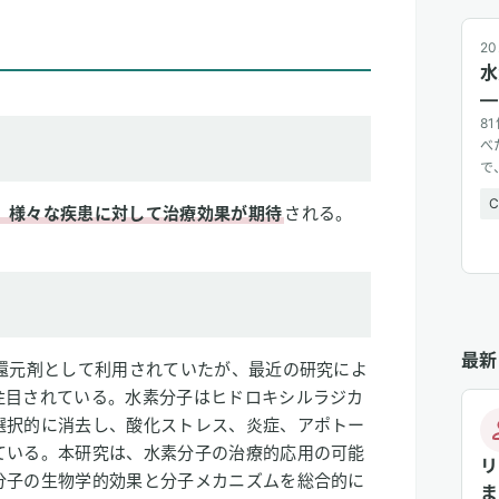
20
水
—
8
べ
で
広
、様々な疾患に対して治療効果が期待
される。
最新
で還元剤として利用されていたが、最近の研究によ
注目されている。水素分子はヒドロキシルラジカ
選択的に消去し、酸化ストレス、炎症、アポトー
ている。本研究は、水素分子の治療的応用の可能
リ
分子の生物学的効果と分子メカニズムを総合的に
ま