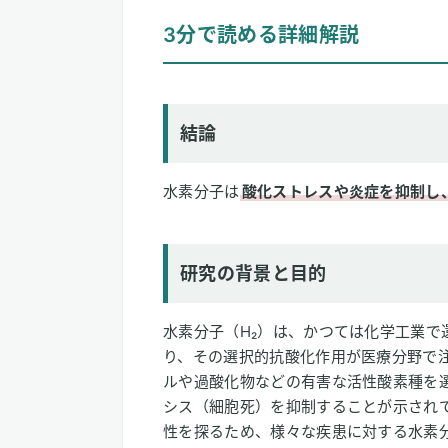
3分で読める詳細解説
結論
研究の背景と目的
研究方法
研究結果
結論
論文情報
水素分子は
酸化ストレスや炎症を抑制し
2
専門家のコメント
研究の背景と目的
水素分子（H₂）は、かつては化学工業
り、その選択的抗酸化作用が医療分野で
ルや過酸化物などの有害な活性酸素種を
シス（細胞死）を抑制することが示され
性を探るため、様々な疾患に対する水素