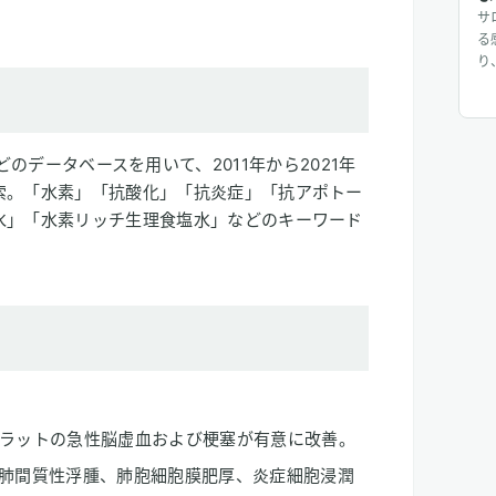
サ
る
り
じ
入
り
じ
olarなどのデータベースを用いて、2011年から2021年
に
索。「水素」「抗酸化」「抗炎症」「抗アポトー
水」「水素リッチ生理食塩水」などのキーワード
、ラットの急性脳虚血および梗塞が有意に改善。
、肺間質性浮腫、肺胞細胞膜肥厚、炎症細胞浸潤