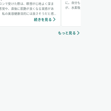
に。自分もかかるかなと思ってい
ロンで受けた際は、瞑想が心地よく深ま
が、水素吸入をしているおかげか
感覚や、直後に肌艶が良くなる実感があ
からず、無事看病できました。そ
、私の美容健康目的には良さそうだと感
も水素吸入しています。笑
ています。個人の感想ではありますが、吸
続きを見る
続き
中は、脳波がアルファ波やシータ波にな
やすく、深くリラックスできるように感
もっと見る
ていて、ニキビなどの肌荒れや傷もきれい
治りやすく感じています。