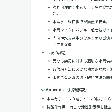
腹腔内注射：水素リッチ生理食塩
能。
水素水：経口摂取が簡便で安全。
水素マイクロバブル：超音波ガイ
内因性水素産生の促進：オリゴ糖
産生を促進。
今後の課題：
異なる疾患に対する適切な水素供
各供給方法に必要な効果的な水素
水素含有溶液の濃度維持方法の開
Appendix（用語解説）
水素分子：1つの電子と1つの陽子か
抗酸化作用：有害な活性酸素種を除去