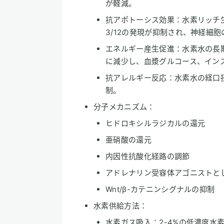
が軽減。
抗アポトーシス効果：水素リッチ生
3/12の発現が抑制され、神経細
エネルギー産生促進：水素水の長期
に減少し、血漿グルコース、イン
抗アレルギー反応：水素水の経口
制。
分子メカニズム：
ヒドロキシルラジカルの還元
亜硝酸の還元
内因性抗酸化経路の調節
アドレナリン受容体アゴニストと
Wnt/β-カテニンシグナルの抑制
水素供給方法：
水素ガス吸入：2-4%の低濃度水