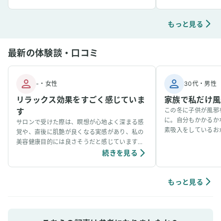
もっと見る
最新の体験談・口コミ
-
・
女性
30代
・
男性
リラックス効果をすごく感じていま
家族で私だけ風
す
この冬に子供が風邪
に。自分もかかるか
サロンで受けた際は、瞑想が心地よく深まる感
素吸入をしているお
覚や、直後に肌艶が良くなる実感があり、私の
事看病できました。
美容健康目的には良さそうだと感じています。
ています。笑
個人の感想ではありますが、吸入中は、脳波が
続きを見る
アルファ波やシータ波になりやすく、深くリラ
ックスできるように感じていて、ニキビなどの
肌荒れや傷もきれいに治りやすく感じていま
もっと見る
す。