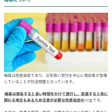
梅毒の症状
梅毒の治療方法
2
水素吸入が梅毒の進行予防や治療に役立つ可能性
酸化ストレスが梅毒の進行に関わっている？
抗酸化物質が梅毒の症状を和らげる？
3
【私はこう考える】水素吸入と梅毒
梅毒は性感染症であり、近年若い世代を中心に発症者が急増
していることが社会問題となっています。
梅毒は感染すると長い時間をかけて進行し、放置すると命に
関わる場合もあるため注意が必要な性感染症の一つ
です。