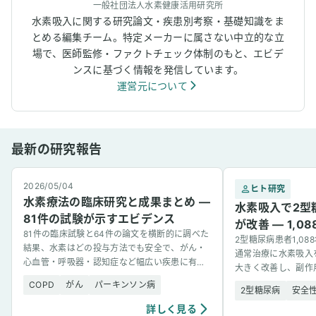
一般社団法人水素健康活用研究所
水素吸入に関する研究論文・疾患別考察・基礎知識をま
とめる編集チーム。特定メーカーに属さない中立的な立
場で、医師監修・ファクトチェック体制のもと、エビデ
ンスに基づく情報を発信しています。
運営元について
最新の研究報告
2026/05/04
ヒト研究
水素療法の臨床研究と成果まとめ —
水素吸入で2型
81件の試験が示すエビデンス
が改善 — 1,
81件の臨床試験と64件の論文を横断的に調べた
2型糖尿病患者1,0
結果、水素はどの投与方法でも安全で、がん・
通常治療に水素吸入
心血管・呼吸器・認知症など幅広い疾患に有望
大きく改善し、副作
な結果を示した。
COPD
がん
パーキンソン病
2型糖尿病
安全
詳しく見る