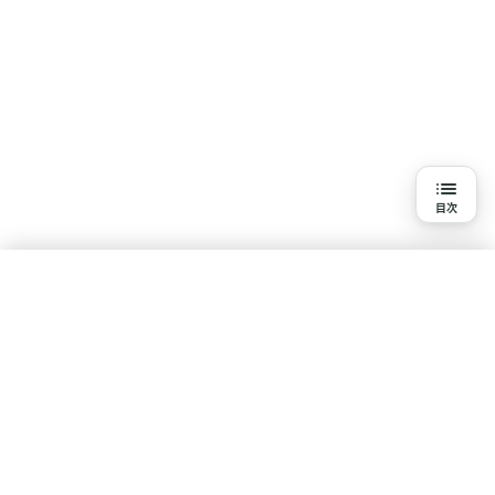
目次
目次
梅毒について
梅毒の原因
水素吸入を知る
梅毒の症状
基本知識
疾患・悩みで探す
体験談・口コミ
研究報告一覧
梅毒の治療方法
ポリシー