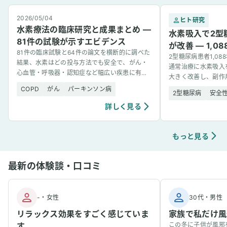
2026/05/04
ヒト研究
水素療法の臨床研究と成果まとめ —
水素吸入で2型
81件の試験が示すエビデンス
が改善 — 1,
81件の臨床試験と64件の論文を横断的に調べた
2型糖尿病患者1,0
結果、水素はどの投与方法でも安全で、がん・
通常治療に水素吸入
心血管・呼吸器・認知症など幅広い疾患に有望
大きく改善し、副作
な結果を示した。
COPD
がん
パーキンソン病
2型糖尿病
安全
詳しく見る
もっと見る
最新の体験談・口コミ
-
・
女性
30代
・
男性
リラックス効果をすごく感じていま
家族で私だけ風
す
この冬に子供が風邪