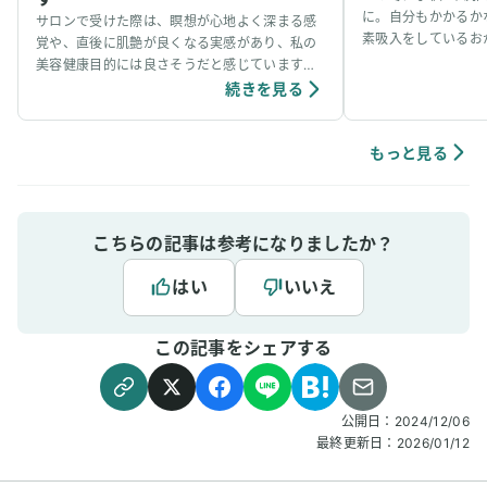
に。自分もかかるか
サロンで受けた際は、瞑想が心地よく深まる感
素吸入をしているお
覚や、直後に肌艶が良くなる実感があり、私の
事看病できました。
美容健康目的には良さそうだと感じています。
ています。笑
個人の感想ではありますが、吸入中は、脳波が
続きを見る
アルファ波やシータ波になりやすく、深くリラ
ックスできるように感じていて、ニキビなどの
肌荒れや傷もきれいに治りやすく感じていま
もっと見る
す。
こちらの記事は参考になりましたか？
はい
いいえ
この記事をシェアする
公開日：
2024/12/06
最終更新日：
2026/01/12