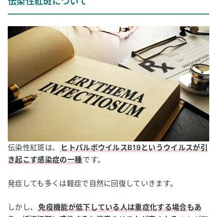
伝染性紅斑について
伝染性紅斑の症状
伝染性紅斑の治療方法
2
水素吸入が伝染性紅斑の発症予防や治療に役立つ可能性
伝染性紅斑の発症には活性酸素が必要？
水素水の点滴が伝染性紅斑の症状を改善する？
3
【私はこう考える】水素吸入と伝染性紅斑
伝染性紅斑は、
ヒトパルボウイルスB19というウイルスが引
き起こす感染症の一種
です。
発症しても多くは軽症で自然に回復していきます。
しかし、
免疫機能が低下している人は重症化する場合もあ