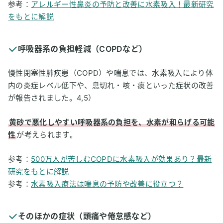
参考：
アレルギー性鼻炎の予防と改善に水素吸入！最新研究
をもとに解説
呼吸器系の負担軽減（COPDなど）
慢性閉塞性肺疾患（COPD）や喘息では、水素吸入により体
内の炎症レベル低下や、息切れ・咳・痰といった症状の改善
が報告されました。4,5）
黄砂で悪化しやすい呼吸器系の負担を、水素が和らげる可能
性
が考えられます。
参考：
500万人が苦しむCOPDに水素吸入が効果あり？最新
研究をもとに解説
参考：
水素吸入療法は喘息の予防や改善に役立つ？
そのほかの症状（頭痛や倦怠感など）