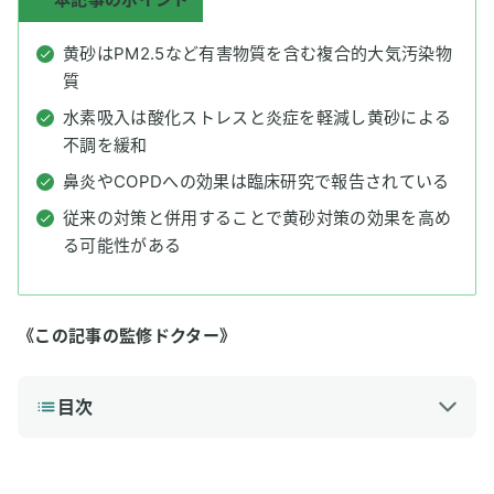
黄砂はPM2.5など有害物質を含む複合的大気汚染物
質
水素吸入は酸化ストレスと炎症を軽減し黄砂による
不調を緩和
鼻炎やCOPDへの効果は臨床研究で報告されている
従来の対策と併用することで黄砂対策の効果を高め
る可能性がある
《この記事の監修ドクター》
目次
1
春の不調の原因「黄砂」の正体と健康リスク
黄砂のピークはいつ？影響を受けやすいのは？