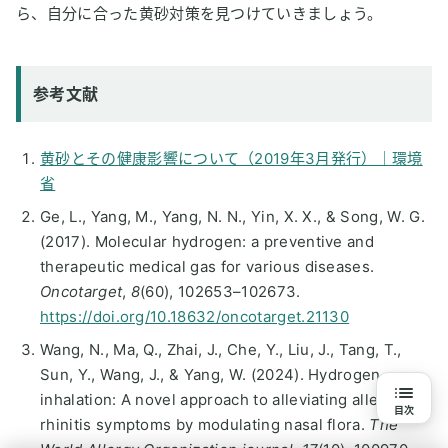
ら、自分に合った黄砂対策を見つけていきましょう。
参考文献
黄砂とその健康影響について（2019年3月発行）｜環境
省
Ge, L., Yang, M., Yang, N. N., Yin, X. X., & Song, W. G.
(2017). Molecular hydrogen: a preventive and
therapeutic medical gas for various diseases.
Oncotarget
,
8
(60), 102653–102673.
https://doi.org/10.18632/oncotarget.21130
Wang, N., Ma, Q., Zhai, J., Che, Y., Liu, J., Tang, T.,
Sun, Y., Wang, J., & Yang, W. (2024). Hydrogen
inhalation: A novel approach to alleviating allergic
目次
rhinitis symptoms by modulating nasal flora.
The