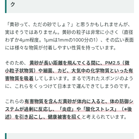
ク
「黄砂って、ただの砂でしょ？」と思うかもしれませんが、
実はそうではありません。黄砂の粒子は非常に小さく（直径
わずか4μm程度。1μmは1mmの1000分の1）、その広い表面
には様々な物質が付着しやすい性質を持っています。
そのため、
黄砂が長い距離を飛んでくる間に、PM2.5（微
小粒子状物質）や細菌、カビ、大気中の化学物質といった有
害物質を吸着
してしまいます。まるで汚れたスポンジのよう
に、これらをくっつけて日本まで運んできてしまうのです。
これらの
有害物質を含んだ黄砂が体内に入ると、体の防御シ
ステムが過剰に反応し、「炎症」や「酸化ストレス」（※後
述）を引き起こし、健康被害を招く
と考えられています。