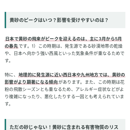
黄砂対策①：黄砂を徹底ブロック（マスク・メガネ・空気清
浄機）
黄砂のピークはいつ？影響を受けやすいのは？
黄砂対策②：帰宅後のひと工夫（うがい・洗顔・衣類のケ
ア）
黄砂対策③：体の内側からバリア強化（食事・睡眠・腸内環
日本で黄砂の飛来がピークを迎えるのは、主に3月から5月
境）
の春先
です。1）この時期は、発生源である砂漠地帯の乾燥
黄砂対策おまけ：水素吸入と組み合わせる
や、日本へ向かう強い西風といった気象条件が重なるためで
6
まとめ：黄砂対策としての「水素吸入」の可能性と賢い
す。
付き合い方
特に、
地理的に発生源に近い西日本や九州地方では、黄砂の
参考文献
影響がより顕著になる傾向
があります。また、この時期は花
粉の飛散シーズンとも重なるため、アレルギー症状などがよ
り複雑になったり、悪化したりする一因とも考えられていま
す。
ただの砂じゃない！黄砂に含まれる有害物質のリス