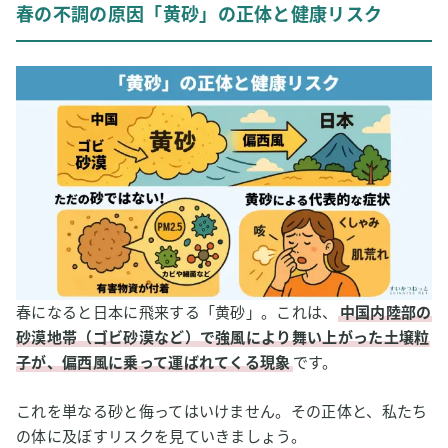
春の不調の原因「黄砂」の正体と健康リスク
ただの砂じゃない！黄砂に含まれる有害物質のリスク
鼻水、咳、肌荒れ…黄砂による代表的な症状
2
「水素吸入」って何？期待される効果とは
3
水素吸入は黄砂による不調の改善に役立つ？
黄砂ダメージの元凶「酸化ストレス」と「炎症」
水素の「抗酸化・抗炎症作用」が役立つ可能性
具体的にどんな効果が期待できる？研究データを紐解く
水素吸入は黄砂による不調の改善に役立つ可能性まとめ
4
水素吸入を行う方法とその際の注意点
春になると日本に飛来する「黄砂」。これは、
中国内陸部の
砂漠地帯（ゴビ砂漠など）で強風により舞い上がった土壌粒
水素吸入を行う方法は2通り
子が、偏西風に乗って運ばれてくる現象
です。
水素吸入を行う際の注意点
5
水素吸入だけじゃない！黄砂シーズンを乗り切るための
これを単なる砂と侮ってはいけません。その正体と、私たち
対策3選
の体に及ぼすリスクを見ていきましょう。