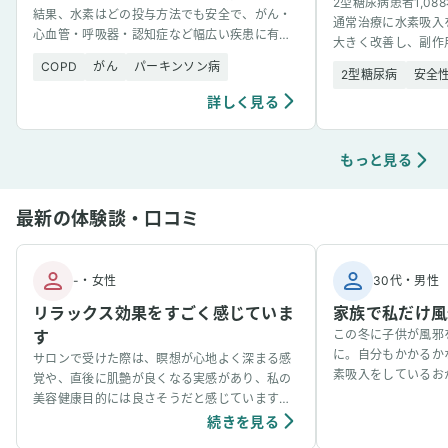
2型糖尿病患者1,0
結果、水素はどの投与方法でも安全で、がん・
通常治療に水素吸入
心血管・呼吸器・認知症など幅広い疾患に有望
大きく改善し、副作
な結果を示した。
COPD
がん
パーキンソン病
2型糖尿病
安全
詳しく見る
もっと見る
最新の体験談・口コミ
-
・
女性
30代
・
男性
リラックス効果をすごく感じていま
家族で私だけ風
す
この冬に子供が風邪
に。自分もかかるか
サロンで受けた際は、瞑想が心地よく深まる感
素吸入をしているお
覚や、直後に肌艶が良くなる実感があり、私の
事看病できました。
美容健康目的には良さそうだと感じています。
ています。笑
個人の感想ではありますが、吸入中は、脳波が
続きを見る
アルファ波やシータ波になりやすく、深くリラ