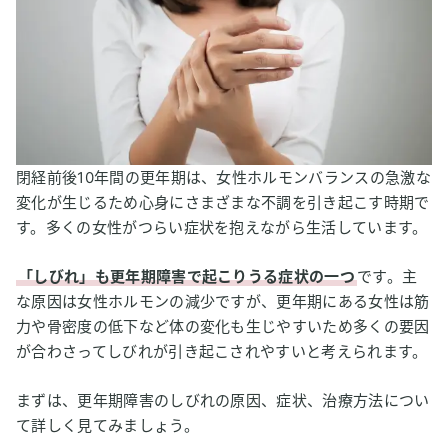
水素吸入が末梢の血流を改善する？
水素水が神経へのダメージを改善してしびれや痛みを和らげ
る？
3
【私はこう考える】水素吸入の更年期の痺れ
閉経前後10年間の更年期は、女性ホルモンバランスの急激な
変化が生じるため心身にさまざまな不調を引き起こす時期で
す。多くの女性がつらい症状を抱えながら生活しています。
「しびれ」も更年期障害で起こりうる症状の一つ
です。主
な原因は女性ホルモンの減少ですが、更年期にある女性は筋
力や骨密度の低下など体の変化も生じやすいため多くの要因
が合わさってしびれが引き起こされやすいと考えられます。
まずは、更年期障害のしびれの原因、症状、治療方法につい
て詳しく見てみましょう。