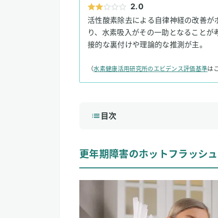
2.0
活性酸素除去による自律神経の改善が
り、水素吸入がその一助となることが
接的な裏付けや理論的な推測が主。
（
水素健康活用研究所のエビデンス評価基準
は
目次
1
更年期障害のホットフラッシュにつ
更年期障害のホットフラッシュ
更年期障害のホットフラッシュの原因
更年期障害のホットフラッシュの症状
更年期障害のホットフラッシュの治療
2
水素吸入が更年期障害のホットフラ