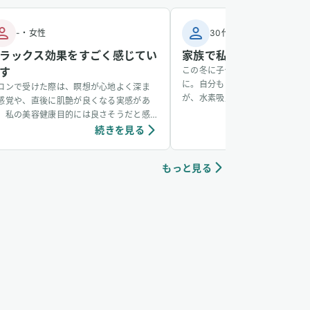
-
・
女性
30代
・
男性
ラックス効果をすごく感じてい
家族で私だけ風邪をひか
す
この冬に子供が風邪をひき、その
に。自分もかかるかなと思ってい
ロンで受けた際は、瞑想が心地よく深ま
が、水素吸入をしているおかげか
感覚や、直後に肌艶が良くなる実感があ
からず、無事看病できました。そ
、私の美容健康目的には良さそうだと感
も水素吸入しています。笑
ています。個人の感想ではありますが、吸
続きを見る
続き
中は、脳波がアルファ波やシータ波にな
やすく、深くリラックスできるように感
もっと見る
ていて、ニキビなどの肌荒れや傷もきれい
治りやすく感じています。