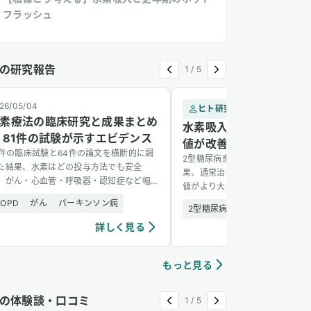
フラッシュ
の研究報告
1
/
5
26/05/04
ヒト研究
2
素療法の臨床研究と成果まとめ
水素吸入で2型糖尿病患
 81件の試験が示すエビデンス
値が改善 — 1,088名の
1件の臨床試験と64件の論文を横断的に調
2型糖尿病患者1,088名を6か月
た結果、水素はどの投与方法でも安全
果、通常治療に水素吸入を加えた
、がん・心血管・呼吸器・認知症など幅
値がより大きく改善し、副作用も
い疾患に有望な結果を示した。
た。
COPD
がん
パーキンソン病
2型糖尿病
安全性
詳しく見る
詳し
もっと見る
の体験談・口コミ
1
/
5