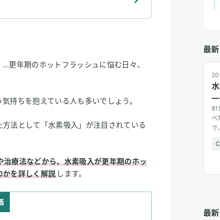
最新
」…更年期のホットフラッシュに悩む日々、
20
水
—
う気持ちを抱えている人も多いでしょう。
8
べ
た方法として「水素吸入」が注目されている
で
広
や治療法などから、水素吸入が更年期のホッ
のかを詳しく解説
します。
価
最新