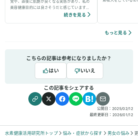
素吸入をしているお
覚や、直後に肌艶が良くなる実感があり、私の
事看病できました。
美容健康目的には良さそうだと感じています。
ています。笑
個人の感想ではありますが、吸入中は、脳波が
続きを見る
アルファ波やシータ波になりやすく、深くリラ
ックスできるように感じていて、ニキビなどの
肌荒れや傷もきれいに治りやすく感じていま
もっと見る
す。
こちらの記事は参考になりましたか？
はい
いいえ
この記事をシェアする
公開日：
2025/02/12
最終更新日：
2026/01/12
水素健康活用研究所トップ
悩み・症状から探す
男女の悩み