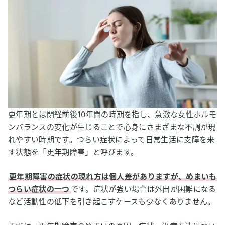
2
水素吸入が更年期障害のめまいを予防・改善する可能性
活性酸素が更年期障害のめまいの発症に関わっている？
抗酸化物質が内耳の機能低下によるめまいを改善する？
3
【私はこう考える】水素吸入と更年期のめまい
更年期とは閉経前後10年間の時期を指し、急激な女性ホルモ
ンバランスの変化が生じることで心身にさまざまな不調が現
れやすい時期です。つらい症状によって日常生活に支障を来
す状態を「更年期障害」と呼びます。
更年期障害の症状の現れ方は個人差がありますが、めまいも
つらい症状の一つ
です。症状が強い場合は外出が困難になる
など活動性の低下を引き起こすケースも少なくありません。