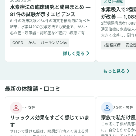
2026/05/04
ヒト研究
水素療法の臨床研究と成果まとめ —
水素吸入で2型
81件の試験が示すエビデンス
が改善 — 1,
81件の臨床試験と64件の論文を横断的に調べた
2型糖尿病患者1,0
結果、水素はどの投与方法でも安全で、がん・
通常治療に水素吸入
心血管・呼吸器・認知症など幅広い疾患に有望
大きく改善し、副作
な結果を示した。
COPD
がん
パーキンソン病
2型糖尿病
安全
詳しく見る
もっと見る
最新の体験談・口コミ
-
・
女性
30代
・
男性
リラックス効果をすごく感じていま
家族で私だけ風
す
この冬に子供が風邪
に。自分もかかるか
サロンで受けた際は、瞑想が心地よく深まる感