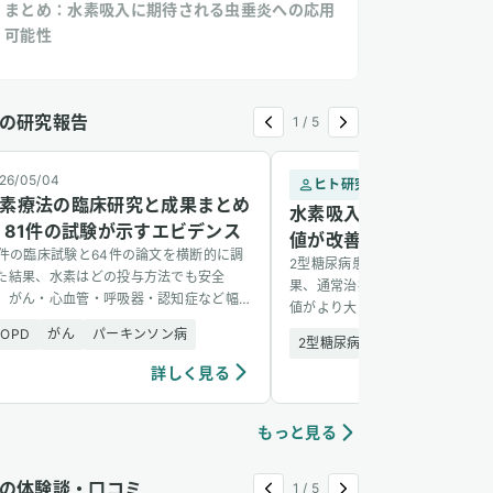
まとめ：水素吸入に期待される虫垂炎への応用
可能性
の研究報告
1
/
5
26/05/04
ヒト研究
2
素療法の臨床研究と成果まとめ
水素吸入で2型糖尿病患
 81件の試験が示すエビデンス
値が改善 — 1,088名の
1件の臨床試験と64件の論文を横断的に調
2型糖尿病患者1,088名を6か月
た結果、水素はどの投与方法でも安全
果、通常治療に水素吸入を加えた
、がん・心血管・呼吸器・認知症など幅
値がより大きく改善し、副作用も
い疾患に有望な結果を示した。
た。
COPD
がん
パーキンソン病
2型糖尿病
安全性
詳しく見る
詳し
もっと見る
の体験談・口コミ
1
/
5