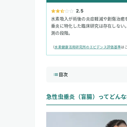
2.5
水素吸入が術後の炎症軽減や創傷治癒
垂炎に特化した臨床研究は存在しない
測の段階。
（
水素健康活用研究所のエビデンス評価基準
は
目次
1
急性虫垂炎（盲腸）ってどんな病気
急性虫垂炎（盲腸）ってどんな
急性虫垂炎の主な原因
虫垂炎の主な症状
虫垂炎の一般的な治療方法
2
水素吸入療法は急性虫垂炎に効果が