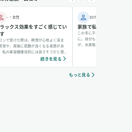
-
・
女性
30代
・
男性
ラックス効果をすごく感じてい
家族で私だけ風邪をひか
す
この冬に子供が風邪をひき、その
に。自分もかかるかなと思ってい
ロンで受けた際は、瞑想が心地よく深ま
が、水素吸入をしているおかげか
感覚や、直後に肌艶が良くなる実感があ
からず、無事看病できました。そ
、私の美容健康目的には良さそうだと感
も水素吸入しています。笑
ています。個人の感想ではありますが、吸
続きを見る
続き
中は、脳波がアルファ波やシータ波にな
やすく、深くリラックスできるように感
もっと見る
ていて、ニキビなどの肌荒れや傷もきれい
治りやすく感じています。