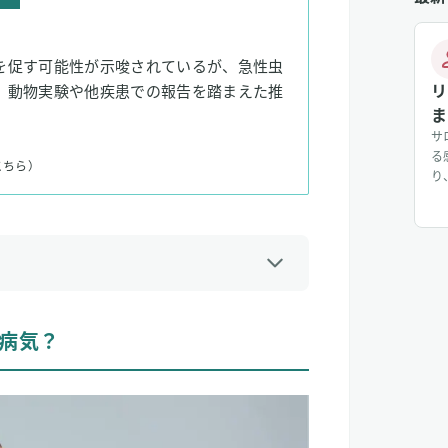
を促す可能性が示唆されているが、急性虫
リ
。動物実験や他疾患での報告を踏まえた推
ま
サ
る
こちら）
り
じ
入
り
じ
に
？
病気？
ある？