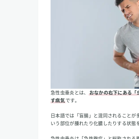
有効性が期待される点1：術後の回復
有効性が期待される点2：傷や組織の
有効性が期待される点3：全身炎症反
3
まとめ：水素吸入に期待される虫垂
急性虫垂炎とは、
おなかの右下にある「
す病気
です。
日本語では「盲腸」と混同されることが
いう部位が腫れたり化膿したりする状態
急性虫垂炎は「急性腹症」と総称される