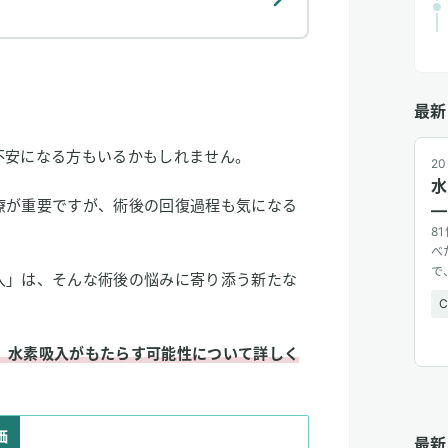
最新
不安になる方もいるかもしれません。
20
水
療が重要ですが、術後の回復過程も気になる
—
8
べ
で
入」は、そんな術後の悩みに寄り添う新たな
広
、水素吸入がもたらす可能性について詳しく
価
最新