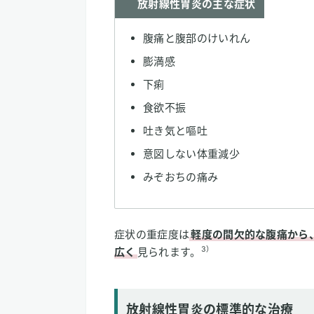
放射線性胃炎の主な症状
腹痛と腹部のけいれん
膨満感
下痢
食欲不振
吐き気と嘔吐
意図しない体重減少
みぞおちの痛み
症状の重症度は
軽度の間欠的な腹痛から
3）
広く
見られます。
放射線性胃炎の標準的な治療