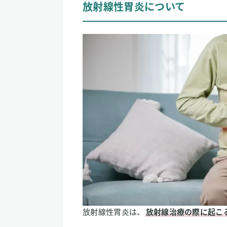
放射線性胃炎について
放射線性胃炎の主な原因
放射線性胃炎の主な症状
放射線性胃炎の標準的な治療
2
水素吸入は放射線性胃炎の予防・改
放射線性胃炎の予防の可能性
放射線性胃炎の症状改善の可能性
3
【私はこう考える】水素吸入と放射
放射線性胃炎は、
放射線治療の際に起こ