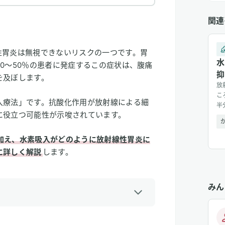
関連
性胃炎は無視できないリスクの一つです。胃
水
0〜50％の患者に発症するこの症状は、腹痛
抑
を及ぼします。
放
こ
入療法」です。抗酸化作用が放射線による細
半
に役立つ可能性が示唆されています。
示
加え、水素吸入がどのように放射線性胃炎に
に詳しく解説
します。
みん