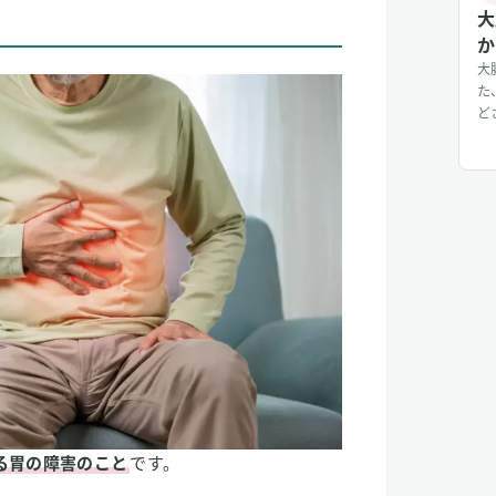
大
か
大
た
ど
善に効果はある？
2
を
た
マ
カ
線性胃炎
始
し
に
と
（
児
る胃の障害のこと
です。