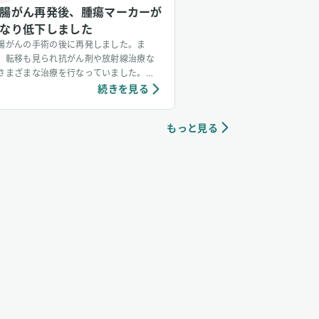
腸がん再発後、腫瘍マーカーが
なり低下しました
腸がんの手術の後に再発しました。ま
、転移も見られ抗がん剤や放射線治療な
さまざまな治療を行なっていました。
018年5月辺りからオプジーボと水素ガス
続きを見る
導入し、水素ガスを1日2時間吸入しまし
。これによりガンの縮小化が進み、腫瘍
もっと見る
ーカーもかなり低下しました。腫瘍マー
ー『CA19-9』はオプジーボと水素吸入開
前の5月11日には、最高235.6まで上昇
、6月1日は226.5でした。翌月の7月13日
は、48.7まで急激に低下し、その後22.4
正常値（37.0以下）になりました。
『水素ガスでがんは消える！？』赤木純
著p.125-126より簡略化し掲載）