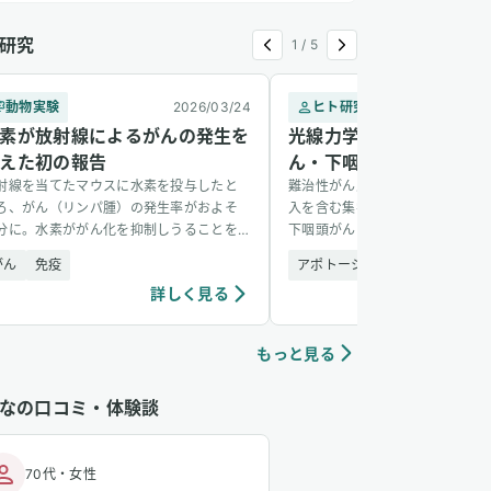
研究
1
/
5
動物実験
2026/03/24
ヒト研究
2
素が放射線によるがんの発生を
光線力学療法と水素吸入
えた初の報告
ん・下咽頭がんが消失し
射線を当てたマウスに水素を投与したと
難治性がん患者2名に光線力学療
ろ、がん（リンパ腫）の発生率がおよそ
入を含む集学的治療を実施し、食
分に。水素ががん化を抑制しうることを
下咽頭がんのいずれでも腫瘍の消
した初の報告。
された。
がん
免疫
アポトーシス調整
免疫
詳しく見る
詳し
もっと見る
なの口コミ・体験談
70代
・
女性