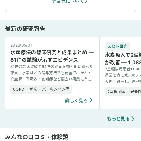
運営元について
最新の研究報告
2026/05/04
ヒト研究
水素療法の臨床研究と成果まとめ —
水素吸入で2型
81件の試験が示すエビデンス
が改善 — 1,
81件の臨床試験と64件の論文を横断的に調べた
2型糖尿病患者1,0
結果、水素はどの投与方法でも安全で、がん・
通常治療に水素吸入
心血管・呼吸器・認知症など幅広い疾患に有望
大きく改善し、副作
な結果を示した。
COPD
がん
パーキンソン病
2型糖尿病
安全
詳しく見る
もっと見る
みんなの口コミ・体験談