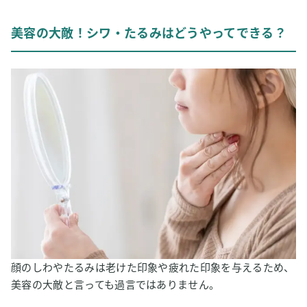
シワ・たるみの発症メカニズム
美容の大敵！シワ・たるみはどうやってできる？
年齢以外のシワ・たるみの原因
2
シワ・たるみの対策方法とは？
シワ・たるみ対策①：紫外線対策
シワ・たるみ対策②：スキンケア
シワ・たるみ対策③：生活習慣の見直し
シワ・たるみ対策④：治療
3
水素吸入がシワやたるみの予防と改善に役立つ？
水素吸入は肌の弾力をアップさせる？
水素水でしわを改善する？
4
【私はこう考える】水素吸入とシワ・たるみ
顔のしわやたるみは老けた印象や疲れた印象を与えるため、
美容の大敵と言っても過言ではありません。