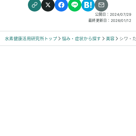
も気持ちも元気な今に感謝です。吸入のことは
これまで特に仲間に話さずきたのですが、話し
公開日：
2024/07/29
たところ「わかった。元気なのは水素を吸って
最終更新日：
2026/01/12
たからなんだね」と言われました。器械を貸し
てあげたところ、・ゆるかったり便秘だったり
したお腹具合が安定した・芯から冷えきって、
水素健康活用研究所トップ
悩み・症状から探す
美容
シワ・
夜中お湯で脚を温めても眠れなかった旦那さま
が死んだように眠れるようになった(器械かいま
した)など。「1家に1台水素吸入器」の時代です
よね。