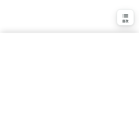
目次
目次
美容の大敵！シワ・たるみはどうやってできる？
シワ・たるみの発症メカニズム
水素吸入を知る
年齢以外のシワ・たるみの原因
基本知識
疾患・悩みで探す
体験談・口コミ
研究報告一覧
シワ・たるみの対策方法とは？
ポリシー
シワ・たるみ対策①：紫外線対策
コンテンツ制作・運営ポリシー
利用規約
プライバシーポリシー
シワ・たるみ対策②：スキンケア
サイト情報
シワ・たるみ対策③：生活習慣の見直し
サイトについて
運営会社
お問い合わせ
新着情報
サイトマップ
シワ・たるみ対策④：治療