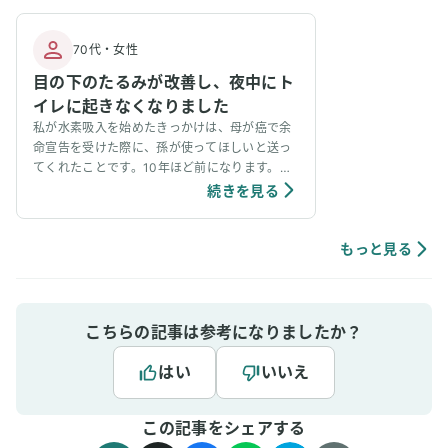
70代
・
女性
目の下のたるみが改善し、夜中にト
イレに起きなくなりました
私が水素吸入を始めたきっかけは、母が癌で余
命宣告を受けた際に、孫が使ってほしいと送っ
てくれたことです。10年ほど前になります。そ
こから水素吸入を続けています。私は、自分の
続きを見る
身体の変化にあまり気づかない鈍感タイプなの
ですが、使い始めた頃は、目の下のたるみが使
用した時としない時では明らかに違うことにび
もっと見る
っくりしました。現在74歳ですが、夜中にトイ
レに起きるということはありません。因みに、
トイレに何回か起きるという友人に器械を貸し
てあげたところ、使用しなかった日は起きたけ
こちらの記事は参考になりましたか？
ど、使用した日は起きずに朝までぐっすりだっ
たそうです。「どうしてそんなに元気なの？」
はい
いいえ
と仲間からよく聞かれます。確かに、飛行機や
レンタカーを使いひとり旅を楽しんでいるし、
この記事をシェアする
小さな庭で野菜や花育てを楽しんでいるし、高
速を飛ばして娘家族のサポートに行くしで、体