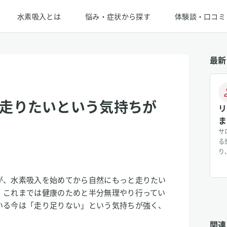
水素吸入とは
悩み・症状から探す
体験談・口コミ
最新
走りたいという気持ちが
リ
ま
サ
る
り
じ
入
が、水素吸入を始めてから自然にもっと走りたい
り
。これまでは健康のためと半分無理やり行ってい
じ
に
いる今は「走り足りない」という気持ちが強く、
関連