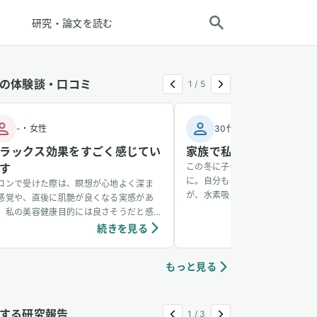
研究・論文を読む
の体験談・口コミ
1
/
5
-
・
女性
30代
・
男性
ラックス効果をすごく感じてい
家族で私だけ風邪をひか
す
この冬に子供が風邪をひき、その
に。自分もかかるかなと思ってい
ロンで受けた際は、瞑想が心地よく深ま
が、水素吸入をしているおかげか
感覚や、直後に肌艶が良くなる実感があ
からず、無事看病できました。そ
、私の美容健康目的には良さそうだと感
も水素吸入しています。笑
ています。個人の感想ではありますが、吸
続きを見る
続き
中は、脳波がアルファ波やシータ波にな
やすく、深くリラックスできるように感
もっと見る
ていて、ニキビなどの肌荒れや傷もきれい
治りやすく感じています。
する研究報告
1
/
3