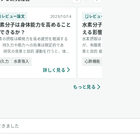
レビュー論文
2025/10/14
レビュー論文
2
素分子は身体能力を高めること
水素分子が疲労と有酸素
できるか？
える影響
素の摂取は瞬発力を高め疲労を軽減する
水素摂取は健康な成人の疲労を軽
、持久力や筋力への効果は限定的であ
が、有酸素能力は向上させない。
。 研究の背景と目的 運動を行うと、体内
景と目的 疲労は高強度運動によ
酸化ストレスや炎症反応が増加し、それ
れることが多く、これは過剰な活
持久力
水素吸入
心肺機能
持久力
身体パフォーマンスに影響を与えること
（ROS）が原因となり、機能低
詳しく見る
詳し
ellip;]
[&hellip;]
もっと見る
てきました