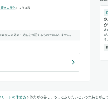
る驚きの変化
」より抜粋
水
が
水
が
水素吸入の効果・効能を保証するものではありません。
る
で
が
[&h
スリートの体験談
体力が改善し、もっと走りたいという気持ちが出