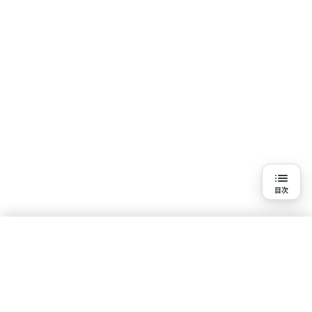
目次
目次
Q1. 水素吸入を始める前の悩みや状態
Q2. 水素吸入を始めたキッカケや感じた変化