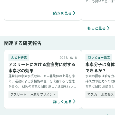
事看病できました。それ以降、妻も水素吸入し
とても良いと思いま
ています。笑
くらか軽くなる感じ
続きを見る
もっと見る
関連する研究報告
ヒト研究
2025/10/18
レビュー論文
アスリートにおける筋疲労に対する
水素分子は身体
水素水の効果
できるか？
運動前の水素水摂取は、血中乳酸値の上昇を抑
水素の摂取は瞬発力
え、運動による筋機能の低下を改善する可能性
持久力や筋力への効
がある。 研究の背景と目的 激しい運動を行う
背景と目的 運動を
と、体内でエネルギー需要と酸素消費量が急増
や炎症反応が増加し
アスリート
水素サプリメント
持久力
水素吸入
し、それに伴い「活性酸 [&hellip;]
スに影響を与えること [&
詳しく見る