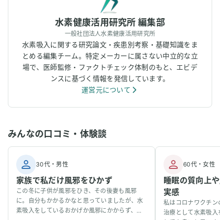
水素健康活用研究所 編集部
一般社団法人水素健康活用研究所
水素吸入に関する研究論文・疾患別考察・基礎知識をま
とめる編集チーム。特定メーカーに属さない中立的な立
場で、医師監修・ファクトチェック体制のもと、エビデ
ンスに基づく情報を発信しています。
運営元について
みんなの口コミ・体験談
30代
・
男性
60代
・
女性
家族で私だけ風邪をひかず
睡眠の質向上や
この冬に子供が風邪をひき、その後妻も風邪
実感
に。自分もかかるかなと思っていましたが、水
私はコロナワクチン
素吸入をしているおかげか風邪にかからず、無
治療として水素吸入