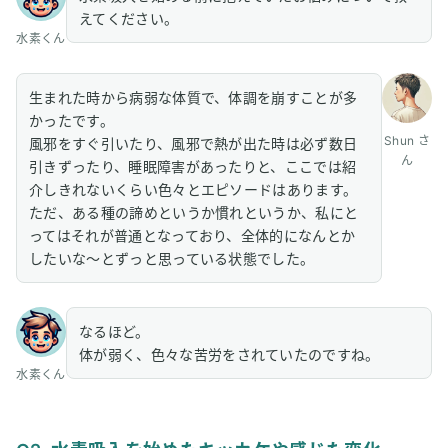
えてください。
5
Q5. 生活習慣や他のケアとの組み合わせ
水素くん
6
Q6. 他の治療法と水素吸入の違い
生まれた時から病弱な体質で、体調を崩すことが多
7
Q7. 同じお悩みを抱えている方へのアドバイス
かったです。
8
まとめ：水素吸入で病弱体質が改善し活動量がアップし
Shun さ
風邪をすぐ引いたり、風邪で熱が出た時は必ず数日
た
ん
引きずったり、睡眠障害があったりと、ここでは紹
介しきれないくらい色々とエピソードはあります。
ただ、ある種の諦めというか慣れというか、私にと
ってはそれが普通となっており、全体的になんとか
したいな〜とずっと思っている状態でした。
なるほど。
体が弱く、色々な苦労をされていたのですね。
水素くん