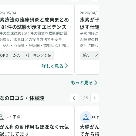
26/05/04
2026/04/10
素療法の臨床研究と成果まとめ
水素が子宮内膜がん細胞
 81件の試験が示すエビデンス
促す仕組みを解明
1件の臨床試験と64件の論文を横断的に調
子宮内膜がんの細胞に水素を加え
た結果、水素はどの投与方法でも安全
ん細胞の自滅（アポトーシス）が
、がん・心血管・呼吸器・認知症など幅
炎症に関わる遺伝子経路の活性化
い疾患に有望な結果を示した。
あると、網羅的解析で突き止めた
COPD
がん
パーキンソン病
がん
アポトーシス調整
シ
詳しく見る
詳し
もっと見る
なの口コミ・体験談
1
/
5
-
・
不詳
60代
・
男性
がん剤の副作用もほぼなく元気
大腸がん治療中、水素吸
過ごしてます
てから抗がん剤の副作用