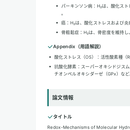
パーキンソン病：H₂は、酸化スト
。
癌：H₂は、酸化ストレスおよび炎
骨粗鬆症：H₂は、骨密度を維持
Appendix（用語解説）
酸化ストレス（OS）：活性酸素種（
抗酸化酵素：スーパーオキシドジスム
チオンペルオキシダーゼ（GPx）など
論文情報
タイトル
Redox-Mechanisms of Molecular Hyd