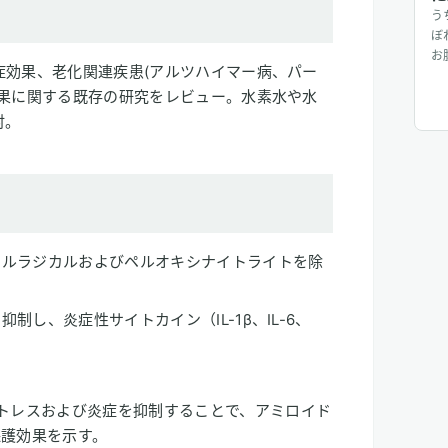
う
ぼ
お
症効果、老化関連疾患(アルツハイマー病、パー
分
効果に関する既存の研究をレビュー。水素水や水
て
作
討。
も
り
ています！
ン
シルラジカルおよびペルオキシナイトライトを除
制し、炎症性サイトカイン（IL-1β、IL-6、
ストレスおよび炎症を抑制することで、アミロイド
保護効果を示す。