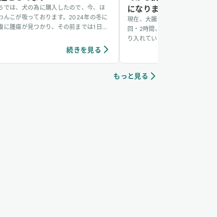
ちでは、犬の為に購入したので、今、ほ
になりました
わんこが吸っております。2024年の冬に
現在、大腸がんの治療を続けなが
腹に腫瘍が見つかり、その前までは1日30
回・2時間、水素吸入（毎分3,60
×1回だったのを、1日30分×3回に増やし
り入れています。通い始めて約2
吸っています。今のところ、抗がん剤の副
ます。2週に1度の抗がん剤治療
続きを見る
続き
用もほぼなく元気に過ごしてます。もっと
ますが、水素を始めてから副作用
っとわんちゃんの間でも水素吸入が当た
ど穏やかになりました。以前は投
前のことのように広がるといいなと思っ
もっと見る
怠感や吐き気がつらかったのです
 ユーザーさんからいただいたワ
はほとんど感じることがなく、日
ちゃんが水素吸入をしている様子
普段通りに送れています。また、
と体も心も軽くなるようで、治療
に続けられています。 追記
(2025/12/31）：12月25日の
れまで血液検査で表示されていた
やH（高値）の項目がなくなり、
範囲との説明を受けら多様です。
は転移の可能性についても話があ
余命が6か月～1年で個人差があ
ていたにも関わらず、今回のCT
たに気になる所見は見られず、石
な痕跡が確認されたのみとのこと