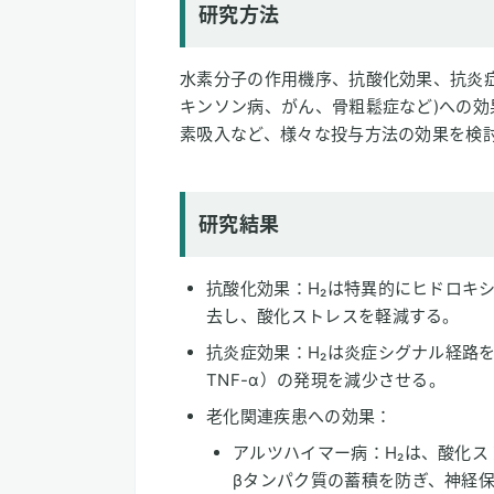
研究方法
水素分子の作用機序、抗酸化効果、抗炎
キンソン病、がん、骨粗鬆症など)への
素吸入など、様々な投与方法の効果を検
研究結果
抗酸化効果：H₂は特異的にヒドロキ
去し、酸化ストレスを軽減する。
抗炎症効果：H₂は炎症シグナル経路を抑
TNF-α）の発現を減少させる​。
老化関連疾患への効果：
アルツハイマー病：H₂は、酸化
βタンパク質の蓄積を防ぎ、神経