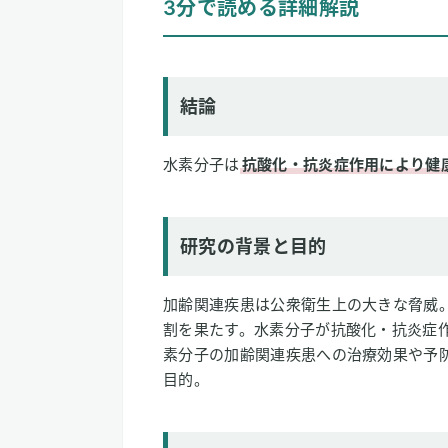
3分で読める詳細解説
結論
研究の背景と目的
研究方法
研究結果
結論
論文情報
水素分子は
抗酸化・抗炎症作用により健
2
専門家のコメント
研究の背景と目的
加齢関連疾患は公衆衛生上の大きな脅威
割を果たす。水素分子が抗酸化・抗炎症
素分子の加齢関連疾患への治療効果や予
目的。