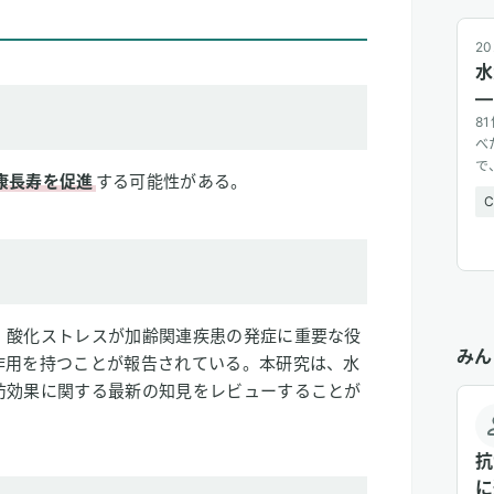
20
水
—
8
べ
で
康長寿を促進
する可能性がある。
広
。酸化ストレスが加齢関連疾患の発症に重要な役
みん
作用を持つことが報告されている。本研究は、水
防効果に関する最新の知見をレビューすることが
抗
に