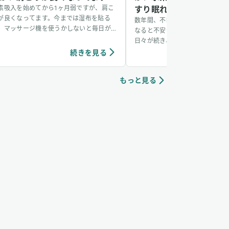
素吸入を始めてから1ヶ月弱ですが、肩こ
すり眠れました
が良くなってます。今までは湿布を貼る
数年間、不眠に悩まされていまし
、マッサージ機を使うかしないと毎日が
なると不安が強くなり、ほとんど
かったんですが、気がついたら全く使用
日々が続き、心も体も疲れきって
なくて良くなりました。それが水素と繋
そんな中、母のすすめで水素吸入
続きを見る
続き
ってるのかは分かりませんが、明らかに
みることにしました。初回は毎分2,
こりは良くなりました。
で2時間。吸入しているうちに体
もっと見る
ゆるみ、いつの間にか眠気を感じ
地よく過ごせました。そして3日
3,600mlで2時間の吸入を受け
年ぶりに不安を感じず、ぐっすり
うになりました。今では毎朝、自
きり目覚められるようになり、本
ています。