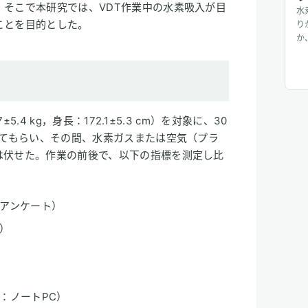
そこで本研究では、VDT作業中の水素吸入が目
水
ことを目的とした。
り
か
辛
し
が
肩
5.4 kg，身長：172.1±5.3 cm）を対象に、30
ってもらい、その間、水素ガスまたは空気（プラ
は伏せた。作業の前後で、以下の指標を測定し比
アンケート）
）
：ノートPC）