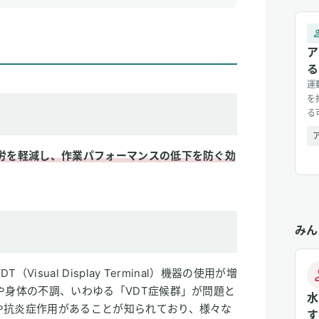
ア
る
運
を
る
運
素
労を軽減し、作業パフォーマンスの低下を防ぐ効
[&h
みん
sual Display Terminal）機器の使用が増
や身体の不調、いわゆる「VDT症候群」が問題と
水
や抗炎症作用があることが知られており、様々な
す