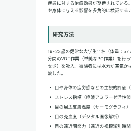
疾患に対する治療効果が期待されている。
や身体に与える影響を多角的に検証する
研究方法
19~23歳の健常な大学生11名（体重：57.7±
分間のVDT作業（単純なPC作業）を行
セボ）を吸入。被験者には水素か空気か
較した。
目や身体の疲労感などの主観的評価（
ストレス指標（唾液アミラーゼ活性値
目の周辺皮膚温度（サーモグラフィ）
目の充血度（デジタル画像解析）
目の遠近調節力（遠近の視標識別時間