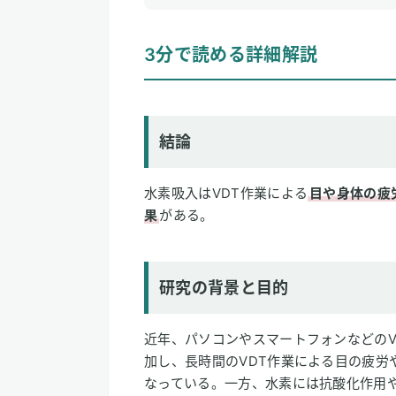
1
3分で読める詳細解説
3分で読める詳細解説
結論
研究の背景と目的
研究方法
研究結果
結論
論文情報
水素吸入はVDT作業による
目や身体の疲
2
専門家のコメント
果
がある。
研究の背景と目的
近年、パソコンやスマートフォンなどのVDT（Vi
加し、長時間のVDT作業による目の疲労
なっている。一方、水素には抗酸化作用