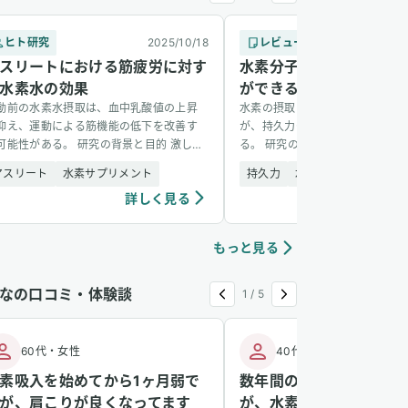
ヒト研究
2025/10/18
レビュー論文
2
スリートにおける筋疲労に対す
水素分子は身体能力を高
水素水の効果
ができるか？
動前の水素水摂取は、血中乳酸値の上昇
水素の摂取は瞬発力を高め疲労を
抑え、運動による筋機能の低下を改善す
が、持久力や筋力への効果は限定
可能性がある。 研究の背景と目的 激しい
る。 研究の背景と目的 運動を行
動を行うと、体内でエネルギー需要と酸
で酸化ストレスや炎症反応が増加
アスリート
水素サプリメント
持久力
水素吸入
消費量が急増し、それに伴い「活性酸
が身体パフォーマンスに影響を与
詳しく見る
詳し
ellip;]
[&hellip;]
もっと見る
なの口コミ・体験談
1
/
5
60代
・
女性
40代
・
女性
素吸入を始めてから1ヶ月弱で
数年間の不眠に悩んでい
が、肩こりが良くなってます
が、水素吸入後に数年ぶ