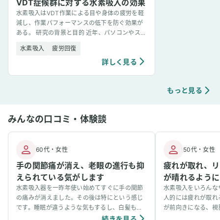
VDT症候群に対する水素吸入の効果
水素吸入はVDT作業による目や身体の疲労を軽
減し、作業パフォーマンスの低下を防ぐ効果が
ある。 研究の背景と目的 近年、パソコンやスマ
ートフォンなどのVDT（Visual Display Ter
水素吸入
疲労回復
[&hellip;]
詳しく見る
もっと見る
みんなの口コミ・体験談
60代
・
女性
50代
・
女性
手の関節痛が消え、老眼の進行も抑
疲れが取れ、リ
えられている気がします
が晴れるように
水素吸入器を一昨年使い始めてすぐに手の関節
水素吸入をいろんな
の痛みが消えました。その後は特にという感じ
人的には疲れが取れ
です。睡眠が違うような気もするし、白髪も増
が前向きになる、視
えない気もするので、効いてるのかもしれませ
ます。吸入中は血行
続きを見る