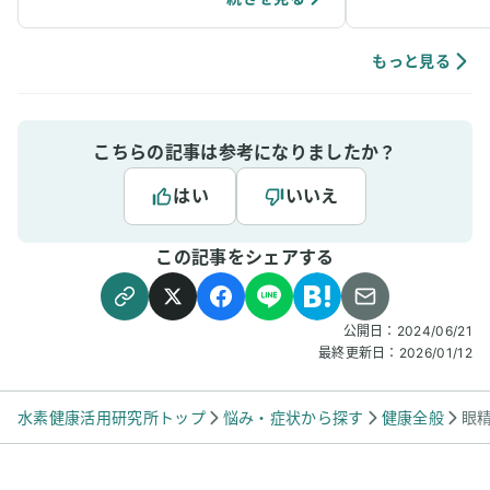
ん。ただ、そう思っていた矢先にマシンが壊れ
したり眠くなる時も
て使えなくなってしまい、何となく目の見え方
じないという人もい
が悪くなったように感じます。水素が老眼の進
た時に吸うと実感し
もっと見る
行を抑えてくれていたのかもしれません。あ
と、うちの老犬に吸入後の濃い水素水をあげて
いましたが、元気で若く見えます。これも効果
の一つではないかと思っています。
こちらの記事は参考になりましたか？
はい
いいえ
この記事をシェアする
公開日：
2024/06/21
最終更新日：
2026/01/12
水素健康活用研究所トップ
悩み・症状から探す
健康全般
眼