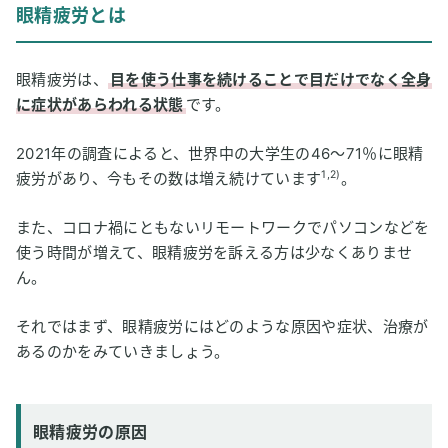
眼精疲労とは
眼精疲労の症状
眼精疲労の治療
眼精疲労は、
目を使う仕事を続けることで目だけでなく全身
2
水素吸入は眼精疲労に効果はある？
に症状があらわれる状態
です。
水素吸入は眼精疲労の症状を和らげる
2021年の調査によると、世界中の大学生の46〜71％に眼精
眼精疲労の症状は活性酸素が関与
1,2)
疲労があり、今もその数は増え続けています
。
3
【私はこう考える】水素吸入と眼精疲労
また、コロナ禍にともないリモートワークでパソコンなどを
使う時間が増えて、眼精疲労を訴える方は少なくありませ
ん。
それではまず、眼精疲労にはどのような原因や症状、治療が
あるのかをみていきましょう。
眼精疲労の原因