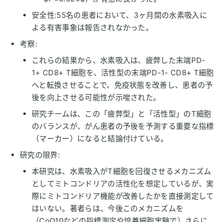
安全性:55名の患者において、3ヶ月間の水素吸入に
よる有害事象は報告されなかった。
考察:
これらの結果から、水素吸入は、疲弊した末端PD-
1+ CD8+ T細胞を、活性型の末端PD-1- CD8+ T細胞
へと転換させることで、免疫状態を改善し、患者の予
後を向上させる可能性が示唆された。
研究チームは、この「疲弊型」と「活性型」のT細胞
のバランスが、がん患者の予後を予測する重要な指標
（マーカー）になると結論付けている。
研究の限界:
本研究は、水素吸入がT細胞を回復させるメカニズム
としてミトコンドリアの活性化を想定しているが、実
際にミトコンドリア機能が改善したかを直接測定して
はいない。著者らは、今後このメカニズムを
（CoQ10などの指標測定や培養細胞実験で）さらに