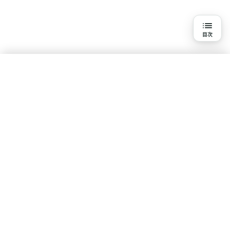
目次
目次
3分で読める詳細解説
結論
水素吸入を知る
研究の背景と目的
基本知識
疾患・悩みで探す
体験談・口コミ
研究報告一覧
研究方法
ポリシー
研究結果
コンテンツ制作・運営ポリシー
利用規約
プライバシーポリシー
論文情報
サイト情報
専門家のコメント
サイトについて
運営会社
お問い合わせ
新着情報
サイトマップ