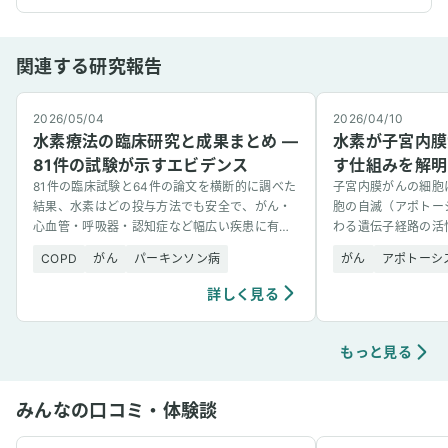
関連する研究報告
2026/05/04
2026/04/10
水素療法の臨床研究と成果まとめ —
水素が子宮内膜
81件の試験が示すエビデンス
す仕組みを解明
81件の臨床試験と64件の論文を横断的に調べた
子宮内膜がんの細胞
結果、水素はどの投与方法でも安全で、がん・
胞の自滅（アポトー
心血管・呼吸器・認知症など幅広い疾患に有望
わる遺伝子経路の活
な結果を示した。
的解析で突き止めた
COPD
がん
パーキンソン病
がん
アポトーシ
詳しく見る
もっと見る
みんなの口コミ・体験談