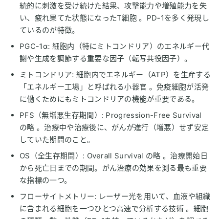
続的に刺激を受け続けた結果、攻撃能力や増殖能力を失
い、疲れ果てた状態になったT細胞 。PD-1を多く発現し
ているのが特徴。
PGC-1α: 細胞内（特にミトコンドリア）のエネルギー代
謝や生成を調節する重要な因子（転写共役因子）。
ミトコンドリア: 細胞内でエネルギー（ATP）を生産する
「エネルギー工場」と呼ばれる小器官 。免疫細胞が活発
に働くためにもミトコンドリアの機能が重要である。
PFS（無増悪生存期間）: Progression-Free Survival
の略 。治療中や治療後に、がんが進行（増悪）せず安定
していた期間のこと。
OS（全生存期間）: Overall Survival の略 。治療開始日
から死亡日までの期間。がん治療の効果を測る最も重要
な指標の一つ。
フローサイトメトリー: レーザー光を用いて、血液や組織
に含まれる細胞を一つひとつ高速で分析する技術 。細胞