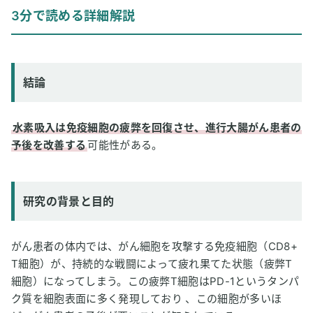
結論
3分で読める詳細解説
研究の背景と目的
研究方法
研究結果
結論
論文情報
2
専門家のコメント
水素吸入は免疫細胞の疲弊を回復させ、進行大腸がん患者の
予後を改善する
可能性がある。
研究の背景と目的
がん患者の体内では、がん細胞を攻撃する免疫細胞（CD8+
T細胞）が、持続的な戦闘によって疲れ果てた状態（疲弊T
細胞）になってしまう。この疲弊T細胞はPD-1というタンパ
ク質を細胞表面に多く発現しており 、この細胞が多いほ