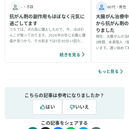
-
・
不詳
60代
・
男性
抗がん剤の副作用もほぼなく元気に
大腸がん治療中
過ごしてます
から抗がん剤の
うちでは、犬の為に購入したので、今、ほぼわ
りました
んこが吸っております。2024年の冬にお腹に腫
現在、大腸がんの治
瘍が見つかり、その前までは1日30分×1回だっ
2時間、水素吸入（毎
たのを、1日30分×3回に増やして吸っていま
います。通い始めて
す。今のところ、抗がん剤の副作用もほぼなく
度の抗がん剤治療を
続きを見る
元気に過ごしてます。もっともっとわんちゃん
めてから副作用が驚
の間でも水素吸入が当たり前のことのように広
た。以前は投薬後の
がるといいなと思っています！ ユーザーさんか
たのですが、今では
もっと見る
らいただいたワンちゃんが水素吸入をしている
く、日常生活も普段
様子
た、水素を吸うと体
療を前向きに続けられて
(2025/12/31）
こちらの記事は参考になりましたか？
で血液検査で表示さ
H（高値）の項目が
はい
いいえ
との説明を受けら多
の可能性についても
この記事をシェアする
月～1年で個人差が
らず、今回のCT検