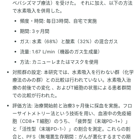
ベバシズマブ療法）を受けた。 それに加え、以下の方法
で水素吸入を併用した。
頻度・時間: 毎日3時間、自宅で実施
期間: 3ヶ月間
ガス: 水素（68%）と酸素（32%）の混合ガス
流量: 1.67 L/min（機器のガス生成量）
方法: カニューレまたはマスクを使用
対照群の設定: 本研究では、水素吸入を行わない群（化学
療法のみの群）との比較は行われていない。水素吸入治
療の前後での変化 、およびT細胞の状態による患者群間
での比較が行われた。
評価方法: 治療開始前と治療3ヶ月後に採血を実施。フロ
ーサイトメトリー法という技術を用い、血液中の免疫細
胞（CD8+ T細胞）のうち、「疲弊型（末端PD-1+）」
と「活性型（末端PD-1-）」の割合を測定。これらの割
合と、PFS（無増悪生存期間：がんが悪化するまでの期