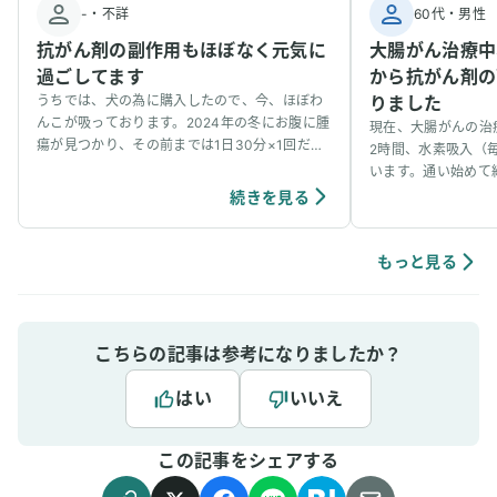
-
・
不詳
60代
・
男性
抗がん剤の副作用もほぼなく元気に
大腸がん治療中
過ごしてます
から抗がん剤の
うちでは、犬の為に購入したので、今、ほぼわ
りました
んこが吸っております。2024年の冬にお腹に腫
現在、大腸がんの治
瘍が見つかり、その前までは1日30分×1回だっ
2時間、水素吸入（毎
たのを、1日30分×3回に増やして吸っていま
います。通い始めて
す。今のところ、抗がん剤の副作用もほぼなく
度の抗がん剤治療を
続きを見る
元気に過ごしてます。もっともっとわんちゃん
めてから副作用が驚
の間でも水素吸入が当たり前のことのように広
た。以前は投薬後の
がるといいなと思っています！ ユーザーさんか
たのですが、今では
もっと見る
らいただいたワンちゃんが水素吸入をしている
く、日常生活も普段
様子
た、水素を吸うと体
療を前向きに続けられて
(2025/12/31）
こちらの記事は参考になりましたか？
で血液検査で表示さ
H（高値）の項目が
はい
いいえ
との説明を受けら多
の可能性についても
この記事をシェアする
月～1年で個人差が
らず、今回のCT検