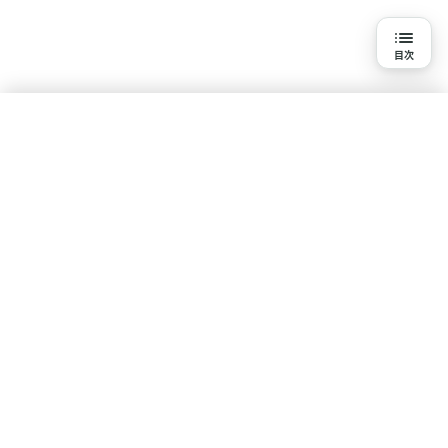
目次
目次
3分で読める詳細解説
結論
水素吸入を知る
研究の背景と目的
基本知識
疾患・悩みで探す
体験談・口コミ
研究報告一覧
研究方法
ポリシー
研究結果
コンテンツ制作・運営ポリシー
利用規約
プライバシーポリシー
論文情報
サイト情報
専門家のコメント
サイトについて
運営会社
お問い合わせ
新着情報
サイトマップ