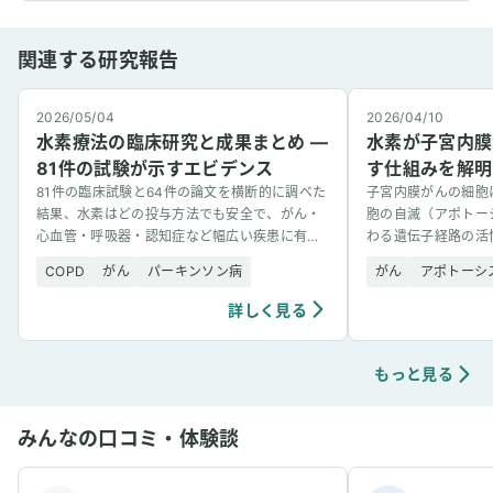
関連する研究報告
2026/05/04
2026/04/10
水素療法の臨床研究と成果まとめ —
水素が子宮内膜
81件の試験が示すエビデンス
す仕組みを解明
81件の臨床試験と64件の論文を横断的に調べた
子宮内膜がんの細胞
結果、水素はどの投与方法でも安全で、がん・
胞の自滅（アポトー
心血管・呼吸器・認知症など幅広い疾患に有望
わる遺伝子経路の活
な結果を示した。
的解析で突き止めた
COPD
がん
パーキンソン病
がん
アポトーシ
詳しく見る
もっと見る
みんなの口コミ・体験談